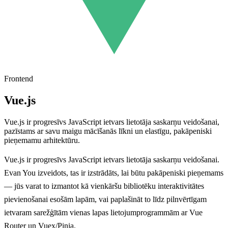
Frontend
Vue.js
Vue.js ir progresīvs JavaScript ietvars lietotāja saskarņu veidošanai,
pazīstams ar savu maigu mācīšanās līkni un elastīgu, pakāpeniski
pieņemamu arhitektūru.
Vue.js ir progresīvs JavaScript ietvars lietotāja saskarņu veidošanai.
Evan You izveidots, tas ir izstrādāts, lai būtu pakāpeniski pieņemams
— jūs varat to izmantot kā vienkāršu bibliotēku interaktivitātes
pievienošanai esošām lapām, vai paplašināt to līdz pilnvērtīgam
ietvaram sarežģītām vienas lapas lietojumprogrammām ar Vue
Router un Vuex/Pinia.