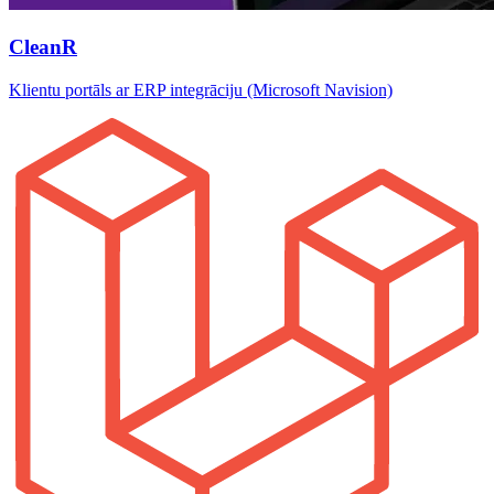
CleanR
Klientu portāls ar ERP integrāciju (Microsoft Navision)