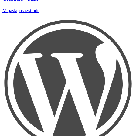
Mājaslapas izstrāde