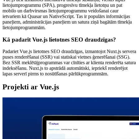
lietojumprogrammu (SPA), progresīvu tīmekļa lietotņu un pat
mobilo un darbvirsmas lietojumprogrammu veidošanai caur
ietvariem kā Quasar un NativeScript. Tas ir populārs informācijas
paneļiem, administrācijas paneļiem un satura ziņā bagātām tīmekļa
lietojumprogrammām.
Kā padarīt Vue.js lietotnes SEO draudzīgas?
Padariet Vue.js lietotnes SEO draudzīgas, izmantojot Nuxt.js servera
puses renderēšanai (SSR) vai statiskai vietnes ģenerēšanai (SSG).
Bez SSR meklētājprogrammas var cīnīties ar klienta renderēta satura
indeksēšanu. Nuxt.js to apstrādā automātiski, iepriekš renderējot
lapas serverī pirms to nosūtīšanas pārlūkprogrammām.
Projekti ar Vue.js