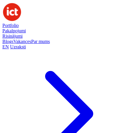
Portfolio
Pakalpojumi
Risinājumi
Blogs
Vakances
Par mums
EN
Uzraksti