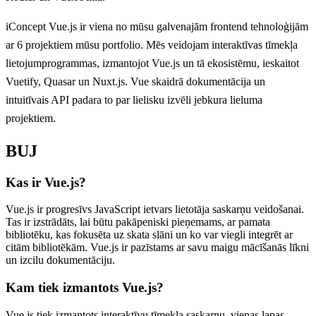
iConcept Vue.js ir viena no mūsu galvenajām frontend tehnoloģijām
ar 6 projektiem mūsu portfolio. Mēs veidojam interaktīvas tīmekļa
lietojumprogrammas, izmantojot Vue.js un tā ekosistēmu, ieskaitot
Vuetify, Quasar un Nuxt.js. Vue skaidrā dokumentācija un
intuitīvais API padara to par lielisku izvēli jebkura lieluma
projektiem.
BUJ
Kas ir Vue.js?
Vue.js ir progresīvs JavaScript ietvars lietotāja saskarņu veidošanai.
Tas ir izstrādāts, lai būtu pakāpeniski pieņemams, ar pamata
bibliotēku, kas fokusēta uz skata slāni un ko var viegli integrēt ar
citām bibliotēkām. Vue.js ir pazīstams ar savu maigu mācīšanās līkni
un izcilu dokumentāciju.
Kam tiek izmantots Vue.js?
Vue.js tiek izmantots interaktīvu tīmekļa saskarņu, vienas lapas