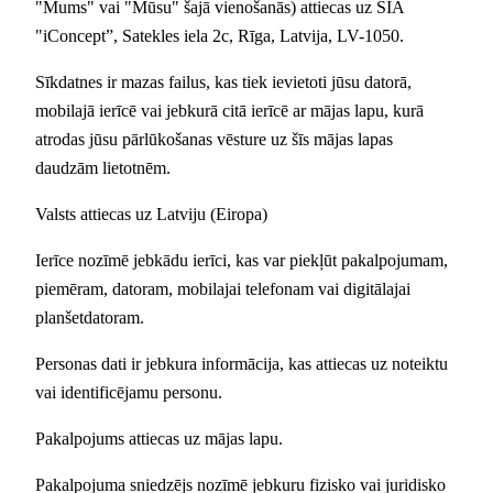
"Mums" vai "Mūsu" šajā vienošanās) attiecas uz SIA
"iConcept”, Satekles iela 2c, Rīga, Latvija, LV-1050.
Sīkdatnes ir mazas failus, kas tiek ievietoti jūsu datorā,
mobilajā ierīcē vai jebkurā citā ierīcē ar mājas lapu, kurā
atrodas jūsu pārlūkošanas vēsture uz šīs mājas lapas
daudzām lietotnēm.
Valsts attiecas uz Latviju (Eiropa)
Ierīce nozīmē jebkādu ierīci, kas var piekļūt pakalpojumam,
piemēram, datoram, mobilajai telefonam vai digitālajai
planšetdatoram.
Personas dati ir jebkura informācija, kas attiecas uz noteiktu
vai identificējamu personu.
Pakalpojums attiecas uz mājas lapu.
Pakalpojuma sniedzējs nozīmē jebkuru fizisko vai juridisko