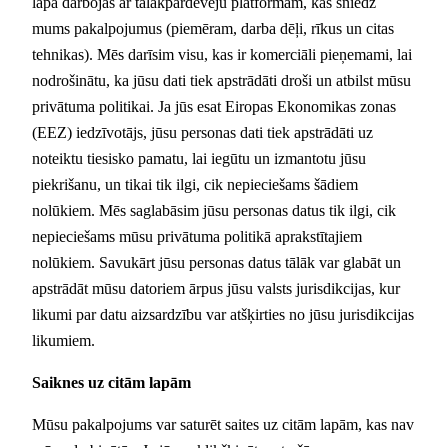
lapa darbojas ar tālākpārdevēju platformām, kas sniedz
mums pakalpojumus (piemēram, darba dēļi, rīkus un citas
tehnikas). Mēs darīsim visu, kas ir komerciāli pieņemami, lai
nodrošinātu, ka jūsu dati tiek apstrādāti droši un atbilst mūsu
privātuma politikai. Ja jūs esat Eiropas Ekonomikas zonas
(EEZ) iedzīvotājs, jūsu personas dati tiek apstrādāti uz
noteiktu tiesisko pamatu, lai iegūtu un izmantotu jūsu
piekrišanu, un tikai tik ilgi, cik nepieciešams šādiem
nolūkiem. Mēs saglabāsim jūsu personas datus tik ilgi, cik
nepieciešams mūsu privātuma politikā aprakstītajiem
nolūkiem. Savukārt jūsu personas datus tālāk var glabāt un
apstrādāt mūsu datoriem ārpus jūsu valsts jurisdikcijas, kur
likumi par datu aizsardzību var atšķirties no jūsu jurisdikcijas
likumiem.
Saiknes uz citām lapām
Mūsu pakalpojums var saturēt saites uz citām lapām, kas nav