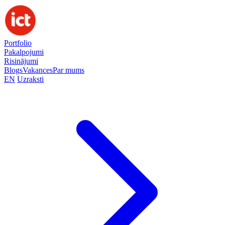
Portfolio
Pakalpojumi
Risinājumi
Blogs
Vakances
Par mums
EN
Uzraksti