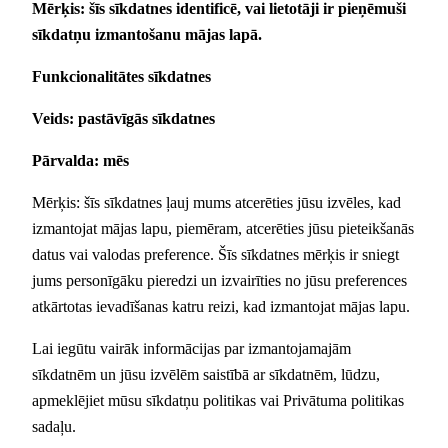
Mērķis: šīs sīkdatnes identificē, vai lietotāji ir pieņēmuši
sīkdatņu izmantošanu mājas lapā.
Funkcionalitātes sīkdatnes
Veids: pastāvīgās sīkdatnes
Pārvalda: mēs
Mērķis: šīs sīkdatnes ļauj mums atcerēties jūsu izvēles, kad
izmantojat mājas lapu, piemēram, atcerēties jūsu pieteikšanās
datus vai valodas preference. Šīs sīkdatnes mērķis ir sniegt
jums personīgāku pieredzi un izvairīties no jūsu preferences
atkārtotas ievadīšanas katru reizi, kad izmantojat mājas lapu.
Lai iegūtu vairāk informācijas par izmantojamajām
sīkdatnēm un jūsu izvēlēm saistībā ar sīkdatnēm, lūdzu,
apmeklējiet mūsu sīkdatņu politikas vai Privātuma politikas
sadaļu.