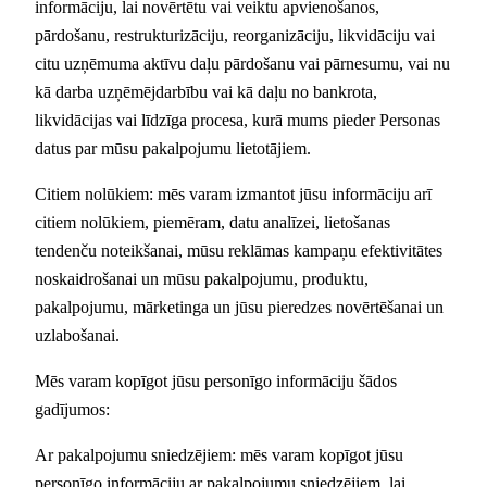
informāciju, lai novērtētu vai veiktu apvienošanos,
pārdošanu, restrukturizāciju, reorganizāciju, likvidāciju vai
citu uzņēmuma aktīvu daļu pārdošanu vai pārnesumu, vai nu
kā darba uzņēmējdarbību vai kā daļu no bankrota,
likvidācijas vai līdzīga procesa, kurā mums pieder Personas
datus par mūsu pakalpojumu lietotājiem.
Citiem nolūkiem: mēs varam izmantot jūsu informāciju arī
citiem nolūkiem, piemēram, datu analīzei, lietošanas
tendenču noteikšanai, mūsu reklāmas kampaņu efektivitātes
noskaidrošanai un mūsu pakalpojumu, produktu,
pakalpojumu, mārketinga un jūsu pieredzes novērtēšanai un
uzlabošanai.
Mēs varam kopīgot jūsu personīgo informāciju šādos
gadījumos:
Ar pakalpojumu sniedzējiem: mēs varam kopīgot jūsu
personīgo informāciju ar pakalpojumu sniedzējiem, lai