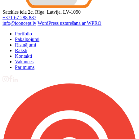
Satekles iela 2c, Rīga, Latvija, LV-1050
+371 67 288 887
info@iconcept.lv
WordPress uzturēšana ar WPRO
Portfolio
Pakalpojumi
Risinājumi
Raksti
Kontakti
Vakances
Par mums