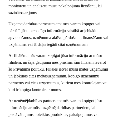
monitorētu un analizētu mūsu pakalpojuma lietošanu, lai
sazinātos ar jums.
Uzņēmējdarbības pārnesumiem: mēs varam kopīgot vai
pārsūtīt jūsu personīgo informāciju saistībā ar jebkādu
apvienošanos, uzņēmuma aktīvu pārdošanu, finansēšanu vai
uzņēmuma vai tā daļas iegādi citai uzņēmumam.
Ar filiālēm: mēs varam kopīgot jūsu informāciju ar mūsu
filiālēm, un šajā gadījumā mēs prasīsim šīm filiālēm ievērot
šo Privātuma politiku. Filiāles ietver mūsu mātes uzņēmumu
un jebkuras citas meitasuzņēmumu, kopīgo uzņēmumu
partnerus vai citas uzņēmumus, kuriem mēs kontrolējam vai
kuri ir kopīga kontrole ar mums.
Ar uzņēmējdarbības partneriem: mēs varam kopīgot jūsu
informāciju ar mūsu uzņēmējdarbības partneriem, lai
piedāvātu jums noteiktus produktus, pakalpojumus vai