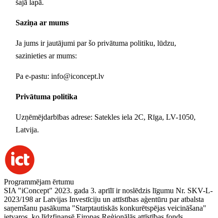
šajā lapā.
Saziņa ar mums
Ja jums ir jautājumi par šo privātuma politiku, lūdzu,
sazinieties ar mums:
Pa e-pastu: info@iconcept.lv
Privātuma politika
Uzņēmējdarbības adrese: Satekles iela 2C, Rīga, LV-1050,
Latvija.
Programmējam ērtumu
SIA "iConcept" 2023. gada 3. aprīlī ir noslēdzis līgumu Nr. SKV-L-
2023/198 ar Latvijas Investīciju un attīstības aģentūru par atbalsta
saņemšanu pasākuma "Starptautiskās konkurētspējas veicināšana"
ietvaros, ko līdzfinansē Eiropas Reģionālās attīstības fonds.