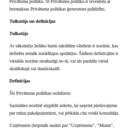
Privātuma politiku. Šī Privātuma politika ir izveidota ar
bezmaksas Privātuma politikas ģeneratora palīdzību.
Tulkotājs un definīcijas
Tulkotājs
Ar sākotnējo lielāko burtu rakstītām vārdiem ir nozīme, kas
definēta zemāk norādītajos apstākļos. Šādiem definīcijām ir
vienāda nozīme neatkarīgi no tā, vai tās parādās vienā
skaitliskajā vai daudzskaitlī.
Definīcijas
Šīs Privātuma politikas nolūkiem:
Sazināties nozīmē aizpildit anketu, lai saņemt piedavajumu
par mūsu pakalpojumiem, vai jebkāda cita veidā konsultāju.
Uzņēmums (turpmāk saukts par "Uzņēmumu", "Mums",