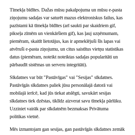
Tīmekļa bīdītes. Dažas mūsu pakalpojuma un mūsu e-pasta
ziņojumu sadaļas var saturēt mazus elektroniskus failus, kas
pazīstami kā tīmekļa bīdītes (arī saukti par skaidriem gif,
pikseļa zīmēm un vienkāršiem gif), kas ļauj uzņēmumam,
piemēram, skaitīt lietotājus, kas ir apmeklējuši šīs lapas vai
atvēruši e-pasta ziņojumu, un citus saistītus vietņu statistikas
datus (piemēram, noteikt noteiktas sadaļas popularitāti un
pārbaudīt sistēmas un serveru integritāti).
Sīkdatnes var būt "Pastāvīgas" vai "Sesijas" sīkdatnes.
Pastāvīgās sīkdatnes paliek jūsu personālajā datorā vai
mobilajā ierīcē, kad jūs tiekat atslēgti, savukārt sesijas
sīkdatnes tiek dzēstas, tiklīdz aizverat savu tīmekļa pārlūku.
Uzziniet vairāk par sīkdatnēm bezmaksas Privātuma
politikas vietnē.
Mēs izmantojam gan sesijas, gan pastāvīgās sīkdatnes zemāk