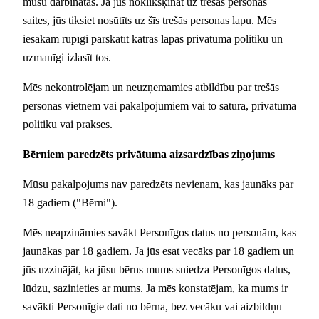
mūsu darbinātās. Ja jūs noklikšķināt uz trešās personas
saites, jūs tiksiet nosūtīts uz šīs trešās personas lapu. Mēs
iesakām rūpīgi pārskatīt katras lapas privātuma politiku un
uzmanīgi izlasīt tos.
Mēs nekontrolējam un neuzņemamies atbildību par trešās
personas vietnēm vai pakalpojumiem vai to satura, privātuma
politiku vai prakses.
Bērniem paredzēts privātuma aizsardzības ziņojums
Mūsu pakalpojums nav paredzēts nevienam, kas jaunāks par
18 gadiem ("Bērni").
Mēs neapzināmies savākt Personīgos datus no personām, kas
jaunākas par 18 gadiem. Ja jūs esat vecāks par 18 gadiem un
jūs uzzinājāt, ka jūsu bērns mums sniedza Personīgos datus,
lūdzu, sazinieties ar mums. Ja mēs konstatējam, ka mums ir
savākti Personīgie dati no bērna, bez vecāku vai aizbildņu