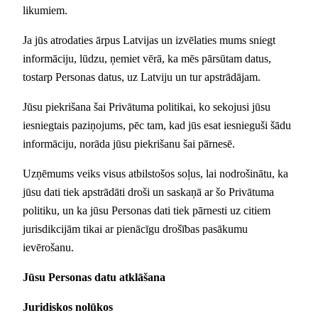
likumiem.
Ja jūs atrodaties ārpus Latvijas un izvēlaties mums sniegt
informāciju, lūdzu, ņemiet vērā, ka mēs pārsūtam datus,
tostarp Personas datus, uz Latviju un tur apstrādājam.
Jūsu piekrišana šai Privātuma politikai, ko sekojusi jūsu
iesniegtais paziņojums, pēc tam, kad jūs esat iesnieguši šādu
informāciju, norāda jūsu piekrišanu šai pārnesē.
Uzņēmums veiks visus atbilstošos soļus, lai nodrošinātu, ka
jūsu dati tiek apstrādāti droši un saskaņā ar šo Privātuma
politiku, un ka jūsu Personas dati tiek pārnesti uz citiem
jurisdikcijām tikai ar pienācīgu drošības pasākumu
ievērošanu.
Jūsu Personas datu atklāšana
Juridiskos nolūkos