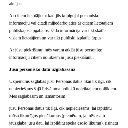
akcijas.
Ar citiem lietotājiem: kad jūs kopīgojat personisko
informāciju vai citādi mijiedarbojaties ar citiem lietotājiem
publiskajos apgabalos, šāda informācija var tikt skatīta
visiem lietotājiem un var tikt publiski izplatīta ārpus.
Ar jūsu piekrišanu: mēs varam atklāt jūsu personīgo
informāciju citiem nolūkiem ar jūsu piekrišanu.
Jūsu personisko datu uzglabāšana
Uzņēmums saglabās jūsu Personas datus tikai tik ilgi, cik
nepieciešams šajā Privātuma politikā noteiktajiem nolūkiem.
Mēs saglabāsim un izmantosim
jūsu Personas datus tik ilgi, cik nepieciešams, lai izpildītu
mūsu likumīgos pienākumus (piemēram, ja mēs esam
jāuzglabā jūsu dati, lai izpildītu spēkā esošo likumu), risinātu