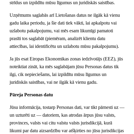
strīdus un izpildītu mūsu līgumus un juridiskās saistības.
Uzņēmums saglabās arī Lietošanas datus ne ilgāk kā vienu
gadu laika periodu, ja šie dati tiek vākti, lai apkalpotu vai
uzlabotu pakalpojumu, vai mēs esam likumīgi pamatoti
prasīti tos saglabāt (piemēram, analizēt klientu datu
attiecības, lai identificētu un uzlabotu mūsu pakalpojumu).
Ja jūs esat Eiropas Ekonomikas zonas iedzīvotājs (EEZ), jūs
noteiktiat zināt, ka mēs saglabājam jūsu Personas datus tik
ilgi, cik nepieciešams, lai izpildītu mūsu līgumus un
juridiskās saistības, vai ne ilgāk kā vienu gadu.
Pāreja Personas datu
Jūsu informācija, tostarp Personas dati, var tikt pārnesti uz —
un uzturēti uz — datoriem, kas atrodas ārpus jūsu valsts,
provinces, valsts vai citu valstu valsts jurisdikcijā, kurā
likumi par datu aizsardzību var atšķirties no jūsu jurisdikcijas