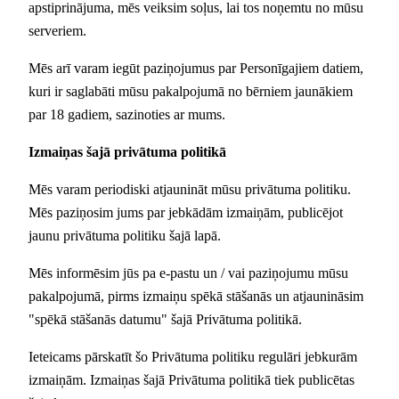
apstiprinājuma, mēs veiksim soļus, lai tos noņemtu no mūsu
serveriem.
Mēs arī varam iegūt paziņojumus par Personīgajiem datiem,
kuri ir saglabāti mūsu pakalpojumā no bērniem jaunākiem
par 18 gadiem, sazinoties ar mums.
Izmaiņas šajā privātuma politikā
Mēs varam periodiski atjaunināt mūsu privātuma politiku.
Mēs paziņosim jums par jebkādām izmaiņām, publicējot
jaunu privātuma politiku šajā lapā.
Mēs informēsim jūs pa e-pastu un / vai paziņojumu mūsu
pakalpojumā, pirms izmaiņu spēkā stāšanās un atjaunināsim
"spēkā stāšanās datumu" šajā Privātuma politikā.
Ieteicams pārskatīt šo Privātuma politiku regulāri jebkurām
izmaiņām. Izmaiņas šajā Privātuma politikā tiek publicētas