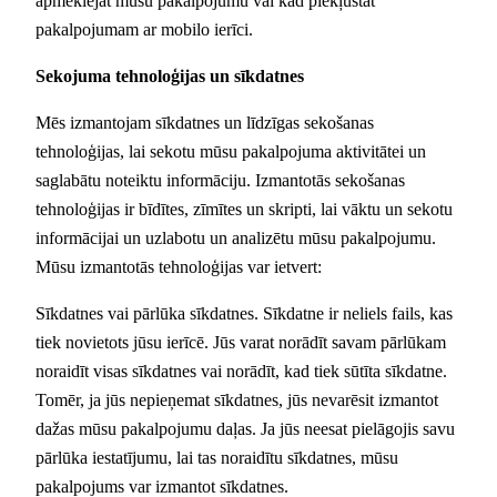
apmeklējat mūsu pakalpojumu vai kad piekļūstat
pakalpojumam ar mobilo ierīci.
Sekojuma tehnoloģijas un sīkdatnes
Mēs izmantojam sīkdatnes un līdzīgas sekošanas
tehnoloģijas, lai sekotu mūsu pakalpojuma aktivitātei un
saglabātu noteiktu informāciju. Izmantotās sekošanas
tehnoloģijas ir bīdītes, zīmītes un skripti, lai vāktu un sekotu
informācijai un uzlabotu un analizētu mūsu pakalpojumu.
Mūsu izmantotās tehnoloģijas var ietvert:
Sīkdatnes vai pārlūka sīkdatnes. Sīkdatne ir neliels fails, kas
tiek novietots jūsu ierīcē. Jūs varat norādīt savam pārlūkam
noraidīt visas sīkdatnes vai norādīt, kad tiek sūtīta sīkdatne.
Tomēr, ja jūs nepieņemat sīkdatnes, jūs nevarēsit izmantot
dažas mūsu pakalpojumu daļas. Ja jūs neesat pielāgojis savu
pārlūka iestatījumu, lai tas noraidītu sīkdatnes, mūsu
pakalpojums var izmantot sīkdatnes.