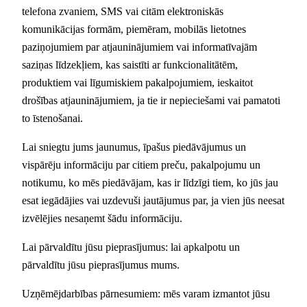
telefona zvaniem, SMS vai citām elektroniskās
komunikācijas formām, piemēram, mobilās lietotnes
paziņojumiem par atjauninājumiem vai informatīvajām
saziņas līdzekļiem, kas saistīti ar funkcionalitātēm,
produktiem vai līgumiskiem pakalpojumiem, ieskaitot
drošības atjauninājumiem, ja tie ir nepieciešami vai pamatoti
to īstenošanai.
Lai sniegtu jums jaunumus, īpašus piedāvājumus un
vispārēju informāciju par citiem preču, pakalpojumu un
notikumu, ko mēs piedāvājam, kas ir līdzīgi tiem, ko jūs jau
esat iegādājies vai uzdevuši jautājumus par, ja vien jūs neesat
izvēlējies nesaņemt šādu informāciju.
Lai pārvaldītu jūsu pieprasījumus: lai apkalpotu un
pārvaldītu jūsu pieprasījumus mums.
Uzņēmējdarbības pārnesumiem: mēs varam izmantot jūsu