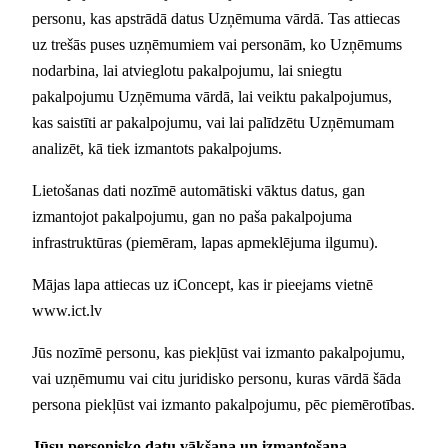
personu, kas apstrādā datus Uzņēmuma vārdā. Tas attiecas
uz trešās puses uzņēmumiem vai personām, ko Uzņēmums
nodarbina, lai atvieglotu pakalpojumu, lai sniegtu
pakalpojumu Uzņēmuma vārdā, lai veiktu pakalpojumus,
kas saistīti ar pakalpojumu, vai lai palīdzētu Uzņēmumam
analizēt, kā tiek izmantots pakalpojums.
Lietošanas dati nozīmē automātiski vāktus datus, gan
izmantojot pakalpojumu, gan no paša pakalpojuma
infrastruktūras (piemēram, lapas apmeklējuma ilgumu).
Mājas lapa attiecas uz iConcept, kas ir pieejams vietnē
www.ict.lv
Jūs nozīmē personu, kas piekļūst vai izmanto pakalpojumu,
vai uzņēmumu vai citu juridisko personu, kuras vārdā šāda
persona piekļūst vai izmanto pakalpojumu, pēc piemērotības.
Jūsu personisko datu vākšana un izmantošana