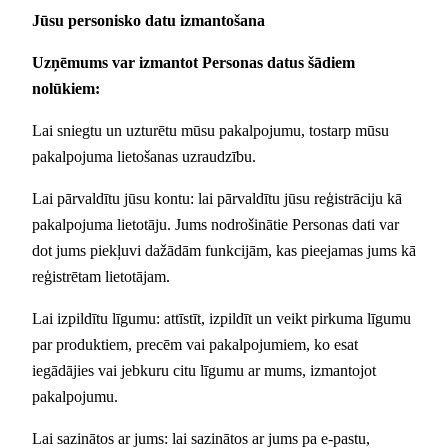
Jūsu personisko datu izmantošana
Uzņēmums var izmantot Personas datus šādiem
nolūkiem:
Lai sniegtu un uzturētu mūsu pakalpojumu, tostarp mūsu
pakalpojuma lietošanas uzraudzību.
Lai pārvaldītu jūsu kontu: lai pārvaldītu jūsu reģistrāciju kā
pakalpojuma lietotāju. Jums nodrošinātie Personas dati var
dot jums piekļuvi dažādām funkcijām, kas pieejamas jums kā
reģistrētam lietotājam.
Lai izpildītu līgumu: attīstīt, izpildīt un veikt pirkuma līgumu
par produktiem, precēm vai pakalpojumiem, ko esat
iegādājies vai jebkuru citu līgumu ar mums, izmantojot
pakalpojumu.
Lai sazinātos ar jums: lai sazinātos ar jums pa e-pastu,