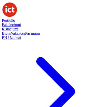
Portfolio
Pakalpojumi
Risinājumi
Blogs
Vakances
Par mums
EN
Uzraksti