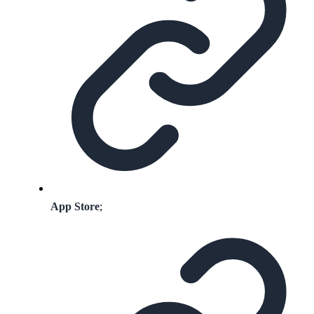
App Store
;