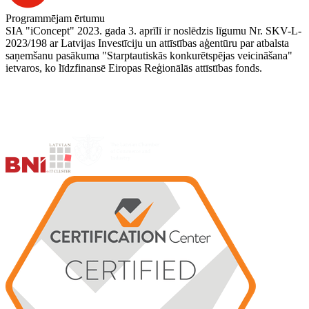
Programmējam ērtumu
SIA "iConcept" 2023. gada 3. aprīlī ir noslēdzis līgumu Nr. SKV-L-
2023/198 ar Latvijas Investīciju un attīstības aģentūru par atbalsta
saņemšanu pasākuma "Starptautiskās konkurētspējas veicināšana"
ietvaros, ko līdzfinansē Eiropas Reģionālās attīstības fonds.