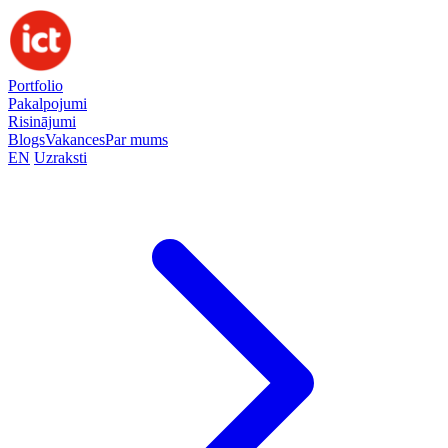
Portfolio
Pakalpojumi
Risinājumi
Blogs
Vakances
Par mums
EN
Uzraksti