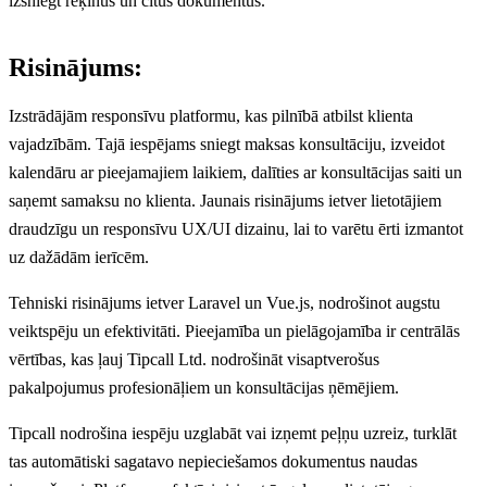
izsniegt rēķinus un citus dokumentus.
Risinājums:
Izstrādājām responsīvu platformu, kas pilnībā atbilst klienta
vajadzībām. Tajā iespējams sniegt maksas konsultāciju, izveidot
kalendāru ar pieejamajiem laikiem, dalīties ar konsultācijas saiti un
saņemt samaksu no klienta. Jaunais risinājums ietver lietotājiem
draudzīgu un responsīvu UX/UI dizainu, lai to varētu ērti izmantot
uz dažādām ierīcēm.
Tehniski risinājums ietver Laravel un Vue.js, nodrošinot augstu
veiktspēju un efektivitāti. Pieejamība un pielāgojamība ir centrālās
vērtības, kas ļauj Tipcall Ltd. nodrošināt visaptverošus
pakalpojumus profesionāļiem un konsultācijas ņēmējiem.
Tipcall nodrošina iespēju uzglabāt vai izņemt peļņu uzreiz, turklāt
tas automātiski sagatavo nepieciešamos dokumentus naudas