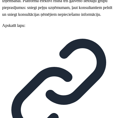
izņemšanai. Platforma efektīvi risina trīs galveno lietotāju grupu
pieprasījumus: sniegt peļņu uzņēmumam, ļaut konsultantiem pelnīt
un sniegt konsultācijas ņēmējiem nepieciešamo informāciju.
Apskatīt lapu: