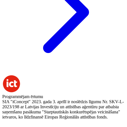
Programmējam ērtumu
SIA "iConcept" 2023. gada 3. aprīlī ir noslēdzis līgumu Nr. SKV-L-
2023/198 ar Latvijas Investīciju un attīstības aģentūru par atbalsta
saņemšanu pasākuma "Starptautiskās konkurētspējas veicināšana"
ietvaros, ko līdzfinansē Eiropas Reģionālās attīstības fonds.