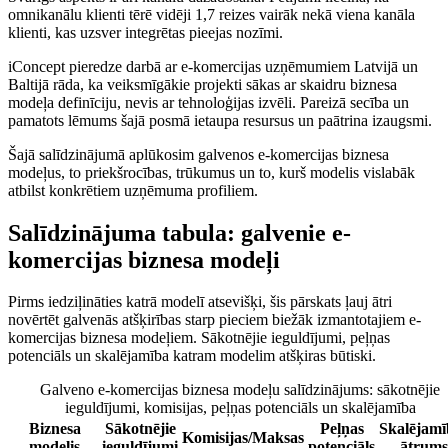
omnikanālu klienti tērē vidēji 1,7 reizes vairāk nekā viena kanāla
klienti, kas uzsver integrētas pieejas nozīmi.
iConcept pieredze darbā ar e-komercijas uzņēmumiem Latvijā un
Baltijā rāda, ka veiksmīgākie projekti sākas ar skaidru biznesa
modeļa definīciju, nevis ar tehnoloģijas izvēli. Pareizā secība un
pamatots lēmums šajā posmā ietaupa resursus un paātrina izaugsmi.
Šajā salīdzinājumā aplūkosim galvenos e-komercijas biznesa
modeļus, to priekšrocības, trūkumus un to, kurš modelis vislabāk
atbilst konkrētiem uzņēmuma profiliem.
Salīdzinājuma tabula: galvenie e-
komercijas biznesa modeļi
Pirms iedziļināties katrā modelī atsevišķi, šis pārskats ļauj ātri
novērtēt galvenās atšķirības starp pieciem biežāk izmantotajiem e-
komercijas biznesa modeļiem. Sākotnējie ieguldījumi, peļņas
potenciāls un skalējamība katram modelim atšķiras būtiski.
Galveno e-komercijas biznesa modeļu salīdzinājums: sākotnējie
ieguldījumi, komisijas, peļņas potenciāls un skalējamība
Biznesa
Sākotnējie
Peļņas
Skalējamī
Komisijas/Maksas
modelis
ieguldījumi
potenciāls
ātrums