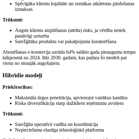
Spēcīgāka klientu lojalitāte un zemākas atkārtotas pārdošanas
izmaksas
Trūkumi:
Augsts klientu aizplūšanas (attrīta) risks, ja vērtība netiek
pastāvīgi uzturēta
Sarežģītāka produktu vai pakalpojumu kuratorēšana
Abonēšanas e-komercija uzrāda 64% salikto gada pieauguma tempu
laikposmā no 2024. līdz 2030. gadam, kas padara šo modeli par
vienu no straujāk augošajiem.
Hibrīdie modeļi
Priekšrocības:
Maksimāla tirgus penetrācija, apvienojot vairākus kanālus
Riska diversifikācija starp dažādiem ieņēmumu avotiem
Trūkumi:
Sarežģīta operatīvā vadība un koordinācija
Nepieciešama elastīga tehnoloģiskā platforma