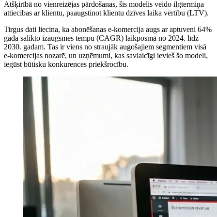
Atšķirībā no vienreizējas pārdošanas, šis modelis veido ilgtermiņa
attiecības ar klientu, paaugstinot klientu dzīves laika vērtību (LTV).
Tirgus dati liecina, ka abonēšanas e-komercija augs ar aptuveni 64%
gada salikto izaugsmes tempu (CAGR) laikposmā no 2024. līdz
2030. gadam. Tas ir viens no straujāk augošajiem segmentiem visā
e-komercijas nozarē, un uzņēmumi, kas savlaicīgi ievieš šo modeli,
iegūst būtisku konkurences priekšrocību.