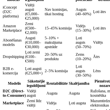
Vidēji
iConcept
augsti
Nav komisijas,
Augsts
(D2C
Ļoti ātrs
(€5,000–
tikai hosting
(40–60%)
platforma)
€25,000)
Zemi
Amazon
Vidējs
(€500–
15–45% komisija
Ļoti ātrs
Marketplace
(15–30%)
€2,000)
Augsti
5–10% +
Ļoti
Abonēšanas
(€10,000–
maksājuma
augsts
Vidējs
modelis
€30,000)
apstrāde
(50–70%)
Ļoti zemi
20–50% uz
Zems
Dropshipping
(€100–
Ātrs
produktu
(10–20%)
€500)
Ļoti
B2B e-
Ļoti augsti
2–5% komisija
augsts
Lēns
komercija
(€25,000+)
(30–50%)
Sākotnējie
Piemērot
Modelis
Rentabilitāte
Skalējamība
ieguldījumi
nozar
D2C (Direct-
Vidēji
Ražošana, m
Augsta
Augsta
to-Consumer)
augsti
kosmētika
Zemi līdz
Mazumtirdzn
Marketplace
Vidēja
Ļoti augsta
vidēji
elektronikas