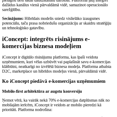
pielāgoti tieši šādai daudzkanālu darbībai. Platforma ļauj integrēt
dažādus kanālus vienā pārvaldāmā vidē, samazinot operacionālo
sarežģītību.
Secinājums:
Hibrīdais modelis sniedz vislielāko izaugsmes
potenciālu, taču prasa nobriedušu organizāciju ar skaidru stratēģiju
un tehnoloģisko gatavību.
iConcept: integrēts risinājums e-
komercijas biznesa modeļiem
iConcept ir digitālo risinājumu platforma, kas īpaši veidota
uzņēmumiem, kuri vēlas uzbūvēt vai paplašināt savu e-komercijas
klātbūtni, neatkarīgi no izvēlētā biznesa modeļa. Platforma atbalsta
D2C, marketplace un hibrīdos modeļus vienā, pārvaldāmā vidē.
Ko iConcept piedāvā e-komercijas uzņēmumiem
Mobilo-first arhitektūra ar augstu konversiju
Ņemot vērā, ka vairāk nekā 70% e-komercijas datplūsmas nāk no
mobilajām ierīcēm, iConcept ir veidots ar mobilo pieredzi kā
prioritāti. Platforma nodrošina: