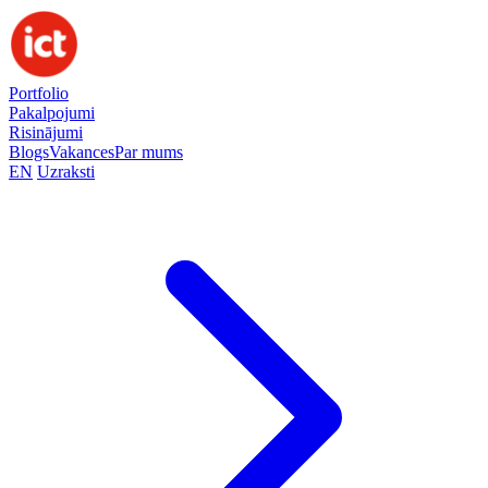
Portfolio
Pakalpojumi
Risinājumi
Blogs
Vakances
Par mums
EN
Uzraksti