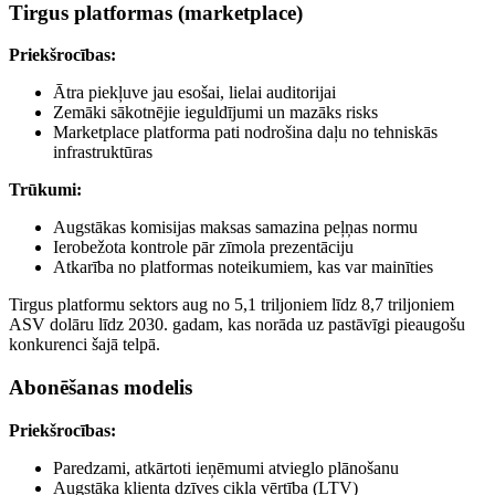
Tirgus platformas (marketplace)
Priekšrocības:
Ātra piekļuve jau esošai, lielai auditorijai
Zemāki sākotnējie ieguldījumi un mazāks risks
Marketplace platforma pati nodrošina daļu no tehniskās
infrastruktūras
Trūkumi:
Augstākas komisijas maksas samazina peļņas normu
Ierobežota kontrole pār zīmola prezentāciju
Atkarība no platformas noteikumiem, kas var mainīties
Tirgus platformu sektors aug no 5,1 triljoniem līdz 8,7 triljoniem
ASV dolāru līdz 2030. gadam, kas norāda uz pastāvīgi pieaugošu
konkurenci šajā telpā.
Abonēšanas modelis
Priekšrocības:
Paredzami, atkārtoti ieņēmumi atvieglo plānošanu
Augstāka klienta dzīves cikla vērtība (LTV)