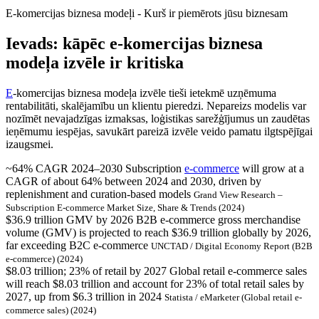
E-komercijas biznesa modeļi - Kurš ir piemērots jūsu biznesam
Ievads: kāpēc e-komercijas biznesa
modeļa izvēle ir kritiska
E
-komercijas biznesa modeļa izvēle tieši ietekmē uzņēmuma
rentabilitāti, skalējamību un klientu pieredzi. Nepareizs modelis var
nozīmēt nevajadzīgas izmaksas, loģistikas sarežģījumus un zaudētas
ieņēmumu iespējas, savukārt pareizā izvēle veido pamatu ilgtspējīgai
izaugsmei.
~64% CAGR 2024–2030
Subscription
e-commerce
will grow at a
CAGR of about 64% between 2024 and 2030, driven by
replenishment and curation-based models
Grand View Research –
Subscription E-commerce Market Size, Share & Trends (2024)
$36.9 trillion GMV by 2026
B2B e-commerce gross merchandise
volume (GMV) is projected to reach $36.9 trillion globally by 2026,
far exceeding B2C e-commerce
UNCTAD / Digital Economy Report (B2B
e-commerce) (2024)
$8.03 trillion; 23% of retail by 2027
Global retail e-commerce sales
will reach $8.03 trillion and account for 23% of total retail sales by
2027, up from $6.3 trillion in 2024
Statista / eMarketer (Global retail e-
commerce sales) (2024)