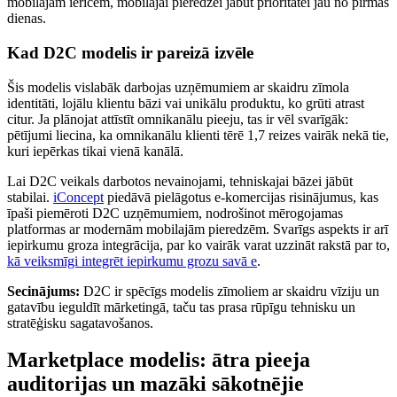
mobilajām ierīcēm, mobilajai pieredzei jābūt prioritātei jau no pirmās
dienas.
Kad D2C modelis ir pareizā izvēle
Šis modelis vislabāk darbojas uzņēmumiem ar skaidru zīmola
identitāti, lojālu klientu bāzi vai unikālu produktu, ko grūti atrast
citur. Ja plānojat attīstīt omnikanālu pieeju, tas ir vēl svarīgāk:
pētījumi liecina, ka omnikanālu klienti tērē 1,7 reizes vairāk nekā tie,
kuri iepērkas tikai vienā kanālā.
Lai D2C veikals darbotos nevainojami, tehniskajai bāzei jābūt
stabilai.
iConcept
piedāvā pielāgotus e-komercijas risinājumus, kas
īpaši piemēroti D2C uzņēmumiem, nodrošinot mērogojamas
platformas ar modernām mobilajām pieredzēm. Svarīgs aspekts ir arī
iepirkumu groza integrācija, par ko vairāk varat uzzināt rakstā par to,
kā veiksmīgi integrēt iepirkumu grozu savā e
.
Secinājums:
D2C ir spēcīgs modelis zīmoliem ar skaidru vīziju un
gatavību ieguldīt mārketingā, taču tas prasa rūpīgu tehnisku un
stratēģisku sagatavošanos.
Marketplace modelis: ātra pieeja
auditorijas un mazāki sākotnējie