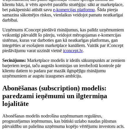
klientu bāzi, ir vērts apsvērt paralēlu stratēģiju: sākt ar marketplace,
bet pakāpeniski attīstīt savu
e-komercijas platformu
. Šāda pieeja
samazina sākotnējos riskus, vienlaikus veidojot pamatu neatkarīgai
darbībai.
Uzņēmums iConcept piedāvā risinājumus, kas palīdz uzņēmumiem
veiksmīgi pārvaldīt šo pāreju, veidojot mērogojamas e-komercijas
sistēmas, kuras var darboties gan kā neatkarīgas platformas, gan
integrēties ar esošajiem marketplace kanāliem. Vairāk par iConcept
piedāvājumu varat uzzināt vietnē
iconcept.lv
.
Secinājums:
Marketplace modelis ir ideāls sākumpunkts ar zemiem
barjeriem ieejai, taču augstās komisijas un ierobežotā kontrole pār
klientu datiem to padara par mazāk ilgtspējīgu risinājumu
uzņēmumiem ar augstu izaugsmes ambīciju.
Abonēšanas (subscription) modelis:
paredzami ieņēmumi un ilgtermiņa
lojalitāte
Abonēšanas modelis nodrošina uzņēmumam regulārus,
prognozējamus ieņēmumus, kas būtiski uzlabo naudas plūsmas
pārvaldību un palielina uzņēmuma kopējo vērtējumu investoru acīs.