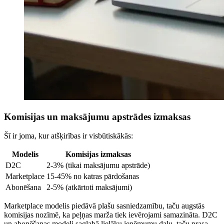
Komisijas un maksājumu apstrādes izmaksas
Šī ir joma, kur atšķirības ir visbūtiskākās:
Modelis
Komisijas izmaksas
D2C
2-3% (tikai maksājumu apstrāde)
Marketplace
15-45% no katras pārdošanas
Abonēšana
2-5% (atkārtoti maksājumi)
Marketplace modelis piedāvā plašu sasniedzamību, taču augstās
komisijas nozīmē, ka peļņas marža tiek ievērojami samazināta. D2C
un abonēšanas modeļi saglabā lielāku ieņēmumu daļu, taču prasa