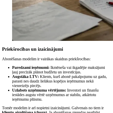
Priekšrocības un izaicinājumi
Abonēšanas modelim ir vairākas skaidras priekšrocības:
Paredzami ieņēmumi:
Ikmēneša vai ikgadējie maksājumi
ļauj precīzāk plānot budžetu un investīcijas.
Augstāka LTV:
Klients, kurš abonē pakalpojumu uz gadu,
parasti nes daudz lielākus kopējos ieņēmumus nekā
vienreizējs pircējs.
Uzlabots uzņēmuma vērtējums:
Investori un finanšu
iestādes augstu vērtē uzņēmumus ar stabilu, atkārtotu
ieņēmumu plūsmu.
Tomēr modelim ir arī nopietni izaicinājumi. Galvenais no tiem ir
klientu aizplūšana (churn)
. Ja abonēšanas pieredze neatbilst