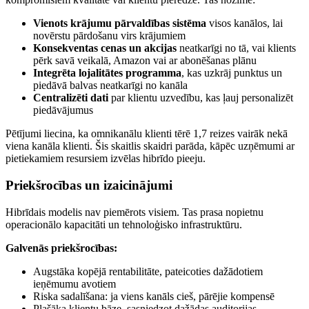
Vienots krājumu pārvaldības sistēma
visos kanālos, lai
novērstu pārdošanu virs krājumiem
Konsekventas cenas un akcijas
neatkarīgi no tā, vai klients
pērk savā veikalā, Amazon vai ar abonēšanas plānu
Integrēta lojalitātes programma
, kas uzkrāj punktus un
piedāvā balvas neatkarīgi no kanāla
Centralizēti dati
par klientu uzvedību, kas ļauj personalizēt
piedāvājumus
Pētījumi liecina, ka omnikanālu klienti tērē 1,7 reizes vairāk nekā
viena kanāla klienti. Šis skaitlis skaidri parāda, kāpēc uzņēmumi ar
pietiekamiem resursiem izvēlas hibrīdo pieeju.
Priekšrocības un izaicinājumi
Hibrīdais modelis nav piemērots visiem. Tas prasa nopietnu
operacionālo kapacitāti un tehnoloģisko infrastruktūru.
Galvenās priekšrocības:
Augstāka kopējā rentabilitāte, pateicoties dažādotiem
ieņēmumu avotiem
Riska sadalīšana: ja viens kanāls cieš, pārējie kompensē
Plašāka klientu bāze, sasniedzot dažādas auditorijas