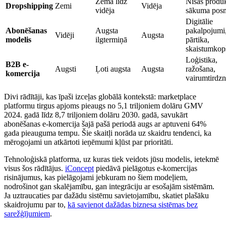
Zema līdz
Nišas produk
Dropshipping
Zemi
Vidēja
vidēja
sākuma pos
Digitālie
Abonēšanas
Augsta
pakalpojumi
Vidēji
Augsta
modelis
ilgtermiņā
pārtika,
skaistumkop
Loģistika,
B2B e-
Augsti
Ļoti augsta
Augsta
ražošana,
komercija
vairumtirdzn
Divi rādītāji, kas īpaši izceļas globālā kontekstā: marketplace
platformu tirgus apjoms pieaugs no 5,1 triljoniem dolāru GMV
2024. gadā līdz 8,7 triljoniem dolāru 2030. gadā, savukārt
abonēšanas e-komercija šajā pašā periodā augs ar aptuveni 64%
gada pieauguma tempu. Šie skaitļi norāda uz skaidru tendenci, ka
mērogojami un atkārtoti ieņēmumi kļūst par prioritāti.
Tehnoloģiskā platforma, uz kuras tiek veidots jūsu modelis, ietekmē
visus šos rādītājus.
iConcept
piedāvā pielāgotus e-komercijas
risinājumus, kas pielāgojami jebkuram no šiem modeļiem,
nodrošinot gan skalējamību, gan integrāciju ar esošajām sistēmām.
Ja uztraucaties par dažādu sistēmu savietojamību, skatiet plašāku
skaidrojumu par to,
kā savienot dažādas biznesa sistēmas bez
sarežģījumiem
.