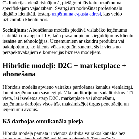
šīs funkcijas vienā risinājumā, pielāgojot tās katra uzņēmuma
specifiskajām vajadzībām. Svarīgi arī nodrošināt profesionālu
digitālo identitāti, tostarp
uzņēmuma e-pasta adresi
, kas veido
uzticamību klientu acīs.
Secinājums:
Abonēšanas modelis piedāvā vislabāko ieņēmumu
stabilitāti un augstu LTV, taču prasa nopietnus ieguldījumus klientu
iesaistē un tehnoloģijās. Uzņēmumiem ar skaidru produktu vai
pakalpojumu, ko klients vēlas regulāri saņemt, šis ir viens no
perspektīvākajiem e-komercijas biznesa modeļiem.
Hibrīdie modeļi: D2C + marketplace +
abonēšana
Hibrīdais modelis apvieno vairākus pārdošanas kanālus vienlaicīgi,
ļaujot uzņēmumam sasniegt plašāku auditoriju un sadalīt riskus. Tā
vietā, lai izvēlētos starp D2C, marketplace vai abonēšanu,
uzņēmums darbojas visos trīs, maksimizējot tirgus penetrāciju un
ieņēmumu avotus.
Kā darbojas omnikanāla pieeja
Hibrīdā modeļa pamatā ir vienota darbība vairākos kanālos bez
kompromisiem kvalitātē vai klientu pieredzē. Tas nozīmē: