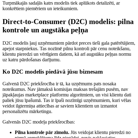
Turpmākajās sadaļās katrs modelis tiek aplūkots detalizēti, ar
konkrētiem piemēriem un ieteikumiem.
Direct-to-Consumer (D2C) modelis: pilna
kontrole un augstāka peļņa
D2C modelis ļauj uzņēmumiem pārdot preces tieši gala patērētājiem,
apejot starpniekus. Tas nozīmē pilnu kontroli pār cenu noteikšanu,
klientu pieredzi un vērtīgiem datiem, kā arī augstāku peļņas normu
uz katru pārdošanas darījumu.
Ko D2C modelis piedāvā jūsu biznesam
Galvenā D2C priekšrocība ir tā, ka uzņēmums pats nosaka
noteikumus. Nav jāmaksā komisijas maksas trešajām pusēm, nav
jāpakļaujas marketplace platformu algoritmiem, un visi klientu dati
paliek jūsu īpašumā. Tas ir īpaši nozīmīgi uzņēmumiem, kuri vēlas
veidot ilgtermiņa attiecības ar saviem klientiem un izmantot
personalizētu mārketingu.
Galvenās D2C modeļa priekšrocības:
Pilna kontrole pār zīmolu.
Jūs veidojat klientu pieredzi no
pirmā apmeklējuma līdz piegādei, nevis pakļaujaties