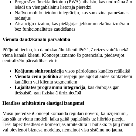
Progresīvo tīmekļa lietotņu (PWA) atbalstu, kas nodrošina ātru
ielādi un viengabalainu lietotāja pieredzi
Natīvo mobilo lietotņu integrāciju, kas samazina pamešanas
rādītājus
Atsaucīgu dizainu, kas pielāgojas jebkuram ekrāna izmēram
bez funkcionalitātes zaudēšanas
Vienota daudzkanālu pārvaldība
Pētījumi liecina, ka daudzkanālu klienti tērē 1,7 reizes vairāk nekā
viena kanāla klienti. iConcept izmanto šo potenciālu, piedāvājot
centralizētu pārvaldības vidi:
Krājumu sinhronizācija
visos pārdošanas kanālos reāllaikā
Vienota cenu politika
ar iespēju pielāgot atlaides konkrētiem
kanāliem vai klientu segmentiem
Lojalitātes programmu integrācija
, kas darbojas gan
tiešsaistē, gan fiziskajā tirdzniecībā
Headless arhitektūra elastīgai izaugsmei
Mūsu pieredzē iConcept komanda regulāri novēro, ka uzņēmumi,
kas sāk ar vienu modeli, laika gaitā paplašinās uz hibrīdo pieeju.
Tieši tāpēc headless e-komercijas arhitektūra ir būtiska: tā ļauj mainīt
vai pievienot biznesa modeļus, nemainot visu sistēmu no jauna.