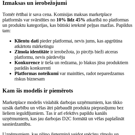
Izmaksas un ierobežojumi
Tomēr ērtībai ir sava cena. Komisijas maksas marketplace
platformās var svārstīties no
10% līdz 45%
atkarībā no platformas
un produktu kategorijas, kas būtiski ietekmē peļņas maržas. Papildus
tam:
Klientu dati
pieder platformai, nevis jums, kas apgrūtina
atkārtotu mārketingu
Zīmola identitāte
ir ierobežota, jo pircējs bieži atceras
platformu, nevis pārdevēju
Konkurence
ir tieša un redzama, jo blakus jūsu produktiem
parādās konkurenti
Platformas noteikumi
var mainīties, radot neparedzamus
riskus biznesam
Kam šis modelis ir piemērots
Marketplace modelis vislabāk darbojas uzņēmumiem, kas tikko
uzsāk darbību un vēlas ātri pārbaudīt produkta pieprasījumu bez
lieliem ieguldījumiem. Tas ir arī efektīvs papildu kanāls
uzņēmumiem, kas jau darbojas D2C formātā un vēlas paplašināt
sasniedzamību.
Uzņēmumiem, kas plāno ilgtermiņā veidot spēcīgu zīmolu un