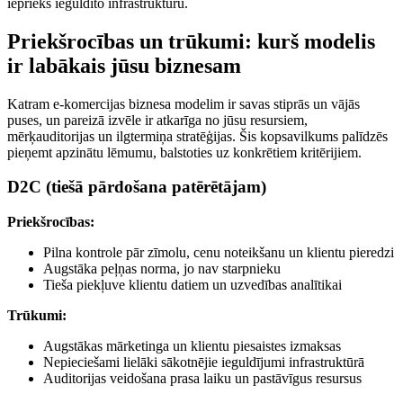
iepriekš ieguldīto infrastruktūru.
Priekšrocības un trūkumi: kurš modelis
ir labākais jūsu biznesam
Katram e-komercijas biznesa modelim ir savas stiprās un vājās
puses, un pareizā izvēle ir atkarīga no jūsu resursiem,
mērķauditorijas un ilgtermiņa stratēģijas. Šis kopsavilkums palīdzēs
pieņemt apzinātu lēmumu, balstoties uz konkrētiem kritērijiem.
D2C (tiešā pārdošana patērētājam)
Priekšrocības:
Pilna kontrole pār zīmolu, cenu noteikšanu un klientu pieredzi
Augstāka peļņas norma, jo nav starpnieku
Tieša piekļuve klientu datiem un uzvedības analītikai
Trūkumi:
Augstākas mārketinga un klientu piesaistes izmaksas
Nepieciešami lielāki sākotnējie ieguldījumi infrastruktūrā
Auditorijas veidošana prasa laiku un pastāvīgus resursus