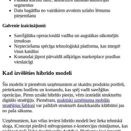
segmentus
Datu bagātība no vairākiem avotiem uzlabo lēmumu
pieņemšanu
Galvenie izaicinājumi:
Sarežģītāka operacionālā vadība un augstākas sākotnējās
izmaksas
Nepieciešama spēcīga tehnoloģiskā platforma, kas integrē
visus kanālus
Komandai jāprot pārvaldīt atšķirīgas marketplace prasības
vienlaicīgi
Kad izvēlēties hibrīdo modeli
Šis modelis ir piemērots uzņēmumiem ar skaidru produktu portfeli,
pietiekamu budžetu un komandu, kas spēj vadīt sarežģītas
operācijas. Pirms uzsākt hibrīdo pieeju, vērts izstrādāt strukturētu
digitālo stratēģiju. Piemēram,
praktiski uzņēmuma mobilās
stratēģijas šabloni
var palīdzēt strukturēt daudzkanālu klātbūtni jau
no paša sākuma.
Uzņēmumiem, kas vēlas ieviest hibrīdo modeli bez lieka tehniskā
sloga, iConcept piedāvā mērogojamus e-komercijas risinājumus, kas