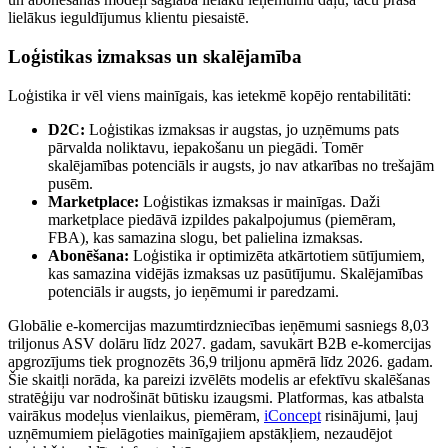
lielākus ieguldījumus klientu piesaistē.
Loģistikas izmaksas un skalējamība
Loģistika ir vēl viens mainīgais, kas ietekmē kopējo rentabilitāti:
D2C:
Loģistikas izmaksas ir augstas, jo uzņēmums pats
pārvalda noliktavu, iepakošanu un piegādi. Tomēr
skalējamības potenciāls ir augsts, jo nav atkarības no trešajām
pusēm.
Marketplace:
Loģistikas izmaksas ir mainīgas. Daži
marketplace piedāvā izpildes pakalpojumus (piemēram,
FBA), kas samazina slogu, bet palielina izmaksas.
Abonēšana:
Loģistika ir optimizēta atkārtotiem sūtījumiem,
kas samazina vidējās izmaksas uz pasūtījumu. Skalējamības
potenciāls ir augsts, jo ieņēmumi ir paredzami.
Globālie e-komercijas mazumtirdzniecības ieņēmumi sasniegs 8,03
triljonus ASV dolāru līdz 2027. gadam, savukārt B2B e-komercijas
apgrozījums tiek prognozēts 36,9 triljonu apmērā līdz 2026. gadam.
Šie skaitļi norāda, ka pareizi izvēlēts modelis ar efektīvu skalēšanas
stratēģiju var nodrošināt būtisku izaugsmi. Platformas, kas atbalsta
vairākus modeļus vienlaikus, piemēram,
iConcept
risinājumi, ļauj
uzņēmumiem pielāgoties mainīgajiem apstākļiem, nezaudējot