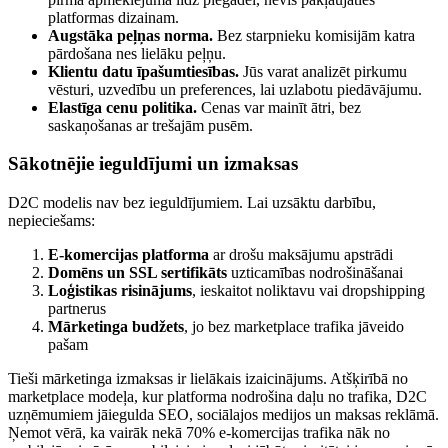
platformas dizainam.
Augstāka peļņas norma.
Bez starpnieku komisijām katra
pārdošana nes lielāku peļņu.
Klientu datu īpašumtiesības.
Jūs varat analizēt pirkumu
vēsturi, uzvedību un preferences, lai uzlabotu piedāvājumu.
Elastīga cenu politika.
Cenas var mainīt ātri, bez
saskaņošanas ar trešajām pusēm.
Sākotnējie ieguldījumi un izmaksas
D2C modelis nav bez ieguldījumiem. Lai uzsāktu darbību,
nepieciešams:
E-komercijas platforma
ar drošu maksājumu apstrādi
Domēns un SSL sertifikāts
uzticamības nodrošināšanai
Loģistikas risinājums
, ieskaitot noliktavu vai dropshipping
partnerus
Mārketinga budžets
, jo bez marketplace trafika jāveido
pašam
Tieši mārketinga izmaksas ir lielākais izaicinājums. Atšķirībā no
marketplace modeļa, kur platforma nodrošina daļu no trafika, D2C
uzņēmumiem jāiegulda SEO, sociālajos medijos un maksas reklāmā.
Ņemot vērā, ka vairāk nekā 70% e-komercijas trafika nāk no