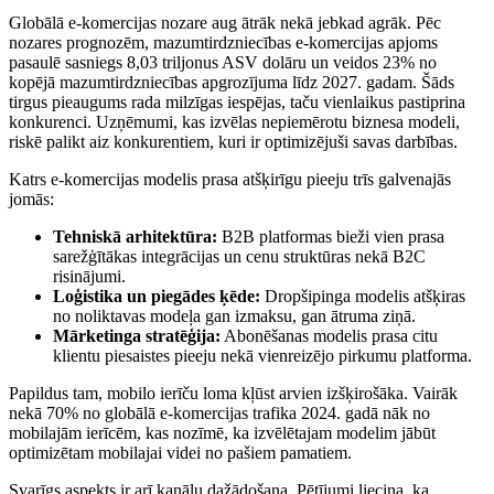
Globālā e-komercijas nozare aug ātrāk nekā jebkad agrāk. Pēc
nozares prognozēm, mazumtirdzniecības e-komercijas apjoms
pasaulē sasniegs 8,03 triljonus ASV dolāru un veidos 23% no
kopējā mazumtirdzniecības apgrozījuma līdz 2027. gadam. Šāds
tirgus pieaugums rada milzīgas iespējas, taču vienlaikus pastiprina
konkurenci. Uzņēmumi, kas izvēlas nepiemērotu biznesa modeli,
riskē palikt aiz konkurentiem, kuri ir optimizējuši savas darbības.
Katrs e-komercijas modelis prasa atšķirīgu pieeju trīs galvenajās
jomās:
Tehniskā arhitektūra:
B2B platformas bieži vien prasa
sarežģītākas integrācijas un cenu struktūras nekā B2C
risinājumi.
Loģistika un piegādes ķēde:
Dropšipinga modelis atšķiras
no noliktavas modeļa gan izmaksu, gan ātruma ziņā.
Mārketinga stratēģija:
Abonēšanas modelis prasa citu
klientu piesaistes pieeju nekā vienreizējo pirkumu platforma.
Papildus tam, mobilo ierīču loma kļūst arvien izšķirošāka. Vairāk
nekā 70% no globālā e-komercijas trafika 2024. gadā nāk no
mobilajām ierīcēm, kas nozīmē, ka izvēlētajam modelim jābūt
optimizētam mobilajai videi no pašiem pamatiem.
Svarīgs aspekts ir arī kanālu dažādošana. Pētījumi liecina, ka