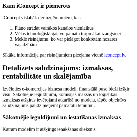
Kam iConcept ir piemērots
iConcept vislabāk der uzņēmumiem, kas:
Plāno strādāt vairākos kanālos vienlaikus
Vēlas tehnoloģiski gatavu pamatu turpmākai izaugsmei
Meklē risinājumu, ko var pielāgot konkrētām nozares
vajadzībām
Sīkāka informācija par risinājumiem pieejama vietnē
iconcept.lv
.
Detalizēts salīdzinājums: izmaksas,
rentabilitāte un skalējamība
Izvēloties e-komercijas biznesa modeli, finansiālā puse bieži izšķir
visu. Sākotnējie ieguldījumi, komisijas maksas un loģistikas
izmaksas atšķiras ievērojami atkarībā no modeļa, tāpēc objektīvs
salīdzinājums palīdz pieņemt pamatotu lēmumu.
Sākotnējie ieguldījumi un iestatīšanas izmaksas
Katram modelim ir atšķirīgs ienākšanas slieksnis: