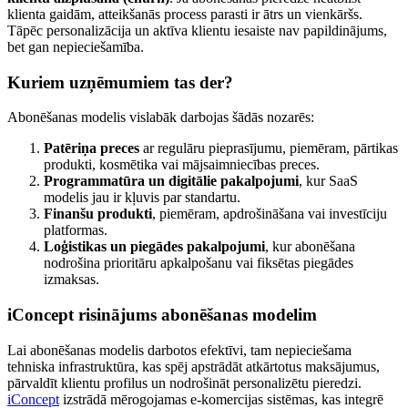
klienta gaidām, atteikšanās process parasti ir ātrs un vienkāršs.
Tāpēc personalizācija un aktīva klientu iesaiste nav papildinājums,
bet gan nepieciešamība.
Kuriem uzņēmumiem tas der?
Abonēšanas modelis vislabāk darbojas šādās nozarēs:
Patēriņa preces
ar regulāru pieprasījumu, piemēram, pārtikas
produkti, kosmētika vai mājsaimniecības preces.
Programmatūra un digitālie pakalpojumi
, kur SaaS
modelis jau ir kļuvis par standartu.
Finanšu produkti
, piemēram, apdrošināšana vai investīciju
platformas.
Loģistikas un piegādes pakalpojumi
, kur abonēšana
nodrošina prioritāru apkalpošanu vai fiksētas piegādes
izmaksas.
iConcept risinājums abonēšanas modelim
Lai abonēšanas modelis darbotos efektīvi, tam nepieciešama
tehniska infrastruktūra, kas spēj apstrādāt atkārtotus maksājumus,
pārvaldīt klientu profilus un nodrošināt personalizētu pieredzi.
iConcept
izstrādā mērogojamas e-komercijas sistēmas, kas integrē