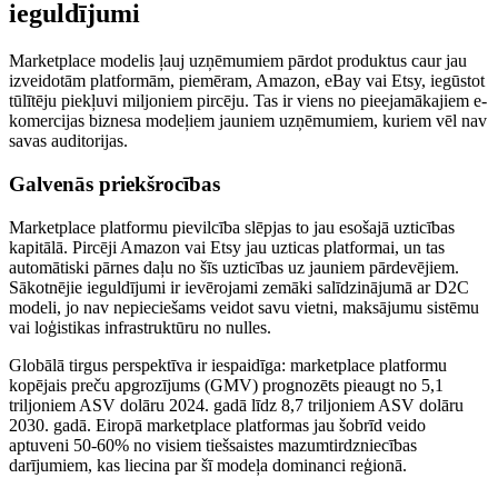
ieguldījumi
Marketplace modelis ļauj uzņēmumiem pārdot produktus caur jau
izveidotām platformām, piemēram, Amazon, eBay vai Etsy, iegūstot
tūlītēju piekļuvi miljoniem pircēju. Tas ir viens no pieejamākajiem e-
komercijas biznesa modeļiem jauniem uzņēmumiem, kuriem vēl nav
savas auditorijas.
Galvenās priekšrocības
Marketplace platformu pievilcība slēpjas to jau esošajā uzticības
kapitālā. Pircēji Amazon vai Etsy jau uzticas platformai, un tas
automātiski pārnes daļu no šīs uzticības uz jauniem pārdevējiem.
Sākotnējie ieguldījumi ir ievērojami zemāki salīdzinājumā ar D2C
modeli, jo nav nepieciešams veidot savu vietni, maksājumu sistēmu
vai loģistikas infrastruktūru no nulles.
Globālā tirgus perspektīva ir iespaidīga: marketplace platformu
kopējais preču apgrozījums (GMV) prognozēts pieaugt no 5,1
triljoniem ASV dolāru 2024. gadā līdz 8,7 triljoniem ASV dolāru
2030. gadā. Eiropā marketplace platformas jau šobrīd veido
aptuveni 50-60% no visiem tiešsaistes mazumtirdzniecības
darījumiem, kas liecina par šī modeļa dominanci reģionā.