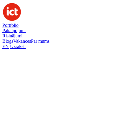
Portfolio
Pakalpojumi
Risinājumi
Blogs
Vakances
Par mums
EN
Uzraksti