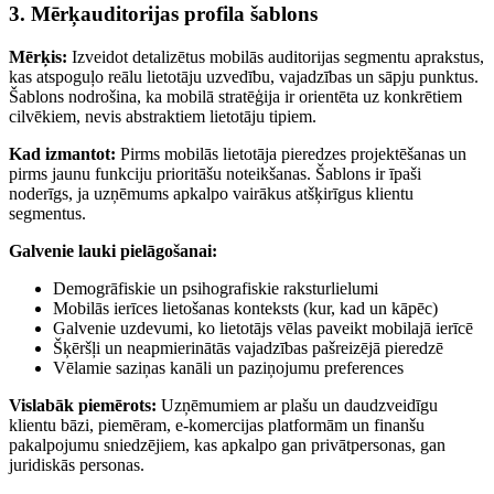
3. Mērķauditorijas profila šablons
Mērķis:
Izveidot detalizētus mobilās auditorijas segmentu aprakstus,
kas atspoguļo reālu lietotāju uzvedību, vajadzības un sāpju punktus.
Šablons nodrošina, ka mobilā stratēģija ir orientēta uz konkrētiem
cilvēkiem, nevis abstraktiem lietotāju tipiem.
Kad izmantot:
Pirms mobilās lietotāja pieredzes projektēšanas un
pirms jaunu funkciju prioritāšu noteikšanas. Šablons ir īpaši
noderīgs, ja uzņēmums apkalpo vairākus atšķirīgus klientu
segmentus.
Galvenie lauki pielāgošanai:
Demogrāfiskie un psihografiskie raksturlielumi
Mobilās ierīces lietošanas konteksts (kur, kad un kāpēc)
Galvenie uzdevumi, ko lietotājs vēlas paveikt mobilajā ierīcē
Šķēršļi un neapmierinātās vajadzības pašreizējā pieredzē
Vēlamie saziņas kanāli un paziņojumu preferences
Vislabāk piemērots:
Uzņēmumiem ar plašu un daudzveidīgu
klientu bāzi, piemēram, e-komercijas platformām un finanšu
pakalpojumu sniedzējiem, kas apkalpo gan privātpersonas, gan
juridiskās personas.