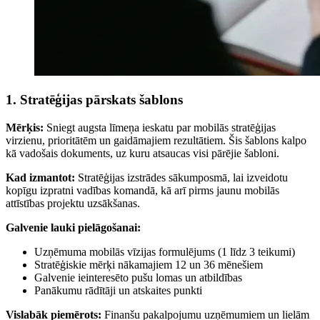
1. Stratēģijas pārskats šablons
Mērķis:
Sniegt augsta līmeņa ieskatu par mobilās stratēģijas
virzienu, prioritātēm un gaidāmajiem rezultātiem. Šis šablons kalpo
kā vadošais dokuments, uz kuru atsaucas visi pārējie šabloni.
Kad izmantot:
Stratēģijas izstrādes sākumposmā, lai izveidotu
kopīgu izpratni vadības komandā, kā arī pirms jaunu mobilās
attīstības projektu uzsākšanas.
Galvenie lauki pielāgošanai:
Uzņēmuma mobilās vīzijas formulējums (1 līdz 3 teikumi)
Stratēģiskie mērķi nākamajiem 12 un 36 mēnešiem
Galvenie ieinteresēto pušu lomas un atbildības
Panākumu rādītāji un atskaites punkti
Vislabāk piemērots:
Finanšu pakalpojumu uzņēmumiem un lielām