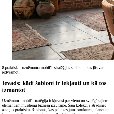
8 praktiskas uzņēmuma mobilās stratēģijas shabloni, kas jūs var
iedvesmot
Ievads: kādi šabloni ir iekļauti un kā tos
izmantot
Uzņēmuma mobilā stratēģija ir kļuvusi par vienu no svarīgākajiem
elementiem mūsdienu biznesa izaugsmē. Šajā kolekcijā atradīsiet
astoņus praktiskus šablonus, kas palīdzēs jums strukturēt, plānot un