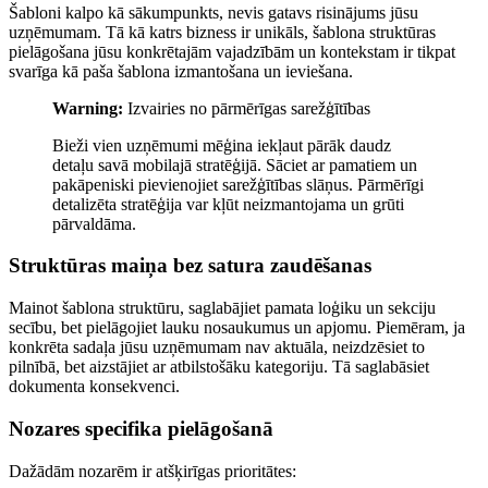
Šabloni kalpo kā sākumpunkts, nevis gatavs risinājums jūsu
uzņēmumam. Tā kā katrs bizness ir unikāls, šablona struktūras
pielāgošana jūsu konkrētajām vajadzībām un kontekstam ir tikpat
svarīga kā paša šablona izmantošana un ieviešana.
Warning:
Izvairies no pārmērīgas sarežģītības
Bieži vien uzņēmumi mēģina iekļaut pārāk daudz
detaļu savā mobilajā stratēģijā. Sāciet ar pamatiem un
pakāpeniski pievienojiet sarežģītības slāņus. Pārmērīgi
detalizēta stratēģija var kļūt neizmantojama un grūti
pārvaldāma.
Struktūras maiņa bez satura zaudēšanas
Mainot šablona struktūru, saglabājiet pamata loģiku un sekciju
secību, bet pielāgojiet lauku nosaukumus un apjomu. Piemēram, ja
konkrēta sadaļa jūsu uzņēmumam nav aktuāla, neizdzēsiet to
pilnībā, bet aizstājiet ar atbilstošāku kategoriju. Tā saglabāsiet
dokumenta konsekvenci.
Nozares specifika pielāgošanā
Dažādām nozarēm ir atšķirīgas prioritātes: