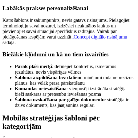
Labākās prakses personalizēšanai
Katrs šablons ir sākumpunkts, nevis gatavs risinājums. Pielāgojiet
terminoloģiju savai nozarei, izdzēsiet neaktuālos laukus un
pievienojiet savai situācijai specifiskus rādītājus. Vairāk par
pielāgošanas iespējām varat uzzināt
iConcept digitālo risinājumu
sadaļā.
Biežākie kļūdumi un kā no tiem izvairīties
Pārāk plaši mērķi
: definējiet konkrētus, izmērāmus
rezultātus, nevis vispārīgas vēlmes
Šablona aizpildīšana bez datiem
: minējumi rada neprecīzus
plānus, kas vēlāk prasa pārskatīšanu
Komandas neiesaistīšana
: vienpusēji izstrādāta stratēģija
bieži saskaras ar pretestību ieviešanas posmā
Šablona uzskatīšana par galīgo dokumentu
: stratēģija ir
dzīvs dokuments, kas jāatjaunina regulāri
Mobilās stratēģijas šabloni pēc
kategorijām