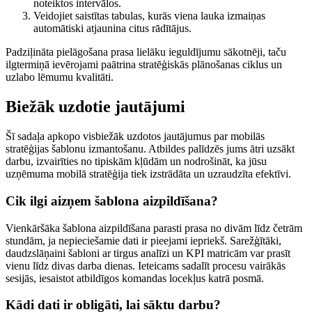
noteiktos intervālos.
Veidojiet saistītas tabulas, kurās viena lauka izmaiņas
automātiski atjaunina citus rādītājus.
Padziļināta pielāgošana prasa lielāku ieguldījumu sākotnēji, taču
ilgtermiņā ievērojami paātrina stratēģiskās plānošanas ciklus un
uzlabo lēmumu kvalitāti.
Biežāk uzdotie jautājumi
Šī sadaļa apkopo visbiežāk uzdotos jautājumus par mobilās
stratēģijas šablonu izmantošanu. Atbildes palīdzēs jums ātri uzsākt
darbu, izvairīties no tipiskām kļūdām un nodrošināt, ka jūsu
uzņēmuma mobilā stratēģija tiek izstrādāta un uzraudzīta efektīvi.
Cik ilgi aizņem šablona aizpildīšana?
Vienkāršāka šablona aizpildīšana parasti prasa no divām līdz četrām
stundām, ja nepieciešamie dati ir pieejami iepriekš. Sarežģītāki,
daudzslāņaini šabloni ar tirgus analīzi un KPI matricām var prasīt
vienu līdz divas darba dienas. Ieteicams sadalīt procesu vairākās
sesijās, iesaistot atbildīgos komandas locekļus katrā posmā.
Kādi dati ir obligāti, lai sāktu darbu?