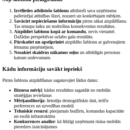
Izvēlieties atbilstošo šablonu
atbilstoši sava uzņēmuma
pašreizējai attīstības fāzei, nozarei un konkrētajam mērķim.
Savāciet nepieciešamo informāciju
pirms sākat aizpildīšanu.
Tas ietaupa laiku un nodrošina konsekventus rezultātus.
Aizpildiet šablonu kopā ar komandu
, nevis vienatnē.
Dažādas perspektīvas uzlabo gala rezultātu.
Pārskatiet un apstipriniet
aizpildīto šablonu ar galvenajiem
lēmumu pieņēmējiem.
Nosakiet skaidrus nākamos soļus
un atbildīgās personas
katram uzdevumam.
Kādu informāciju savākt iepriekš
Pirms šablona aizpildīšanas sagatavojiet šādus datus:
Biznesa mērķi
: kādus rezultātus sagaidāt no mobilās
stratēģijas ieviešanas
Mērķauditorija
: lietotāju demogrāfiskie dati, ierīču
preferences un uzvedības modeļi
Tehniskie resursi
: pieejamais budžets, komandas kapacitāte
un esošā infrastruktūra
Konkurences analīze
: kā līdzīgi uzņēmumi risina mobilās
pieredzes izaicinājumus