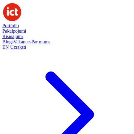
Portfolio
Pakalpojumi
Risinājumi
Blogs
Vakances
Par mums
EN
Uzraksti