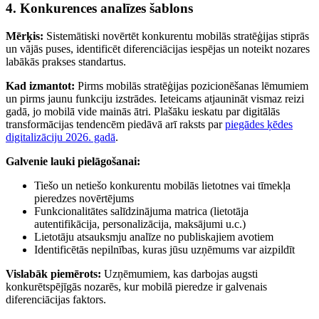
4. Konkurences analīzes šablons
Mērķis:
Sistemātiski novērtēt konkurentu mobilās stratēģijas stiprās
un vājās puses, identificēt diferenciācijas iespējas un noteikt nozares
labākās prakses standartus.
Kad izmantot:
Pirms mobilās stratēģijas pozicionēšanas lēmumiem
un pirms jaunu funkciju izstrādes. Ieteicams atjaunināt vismaz reizi
gadā, jo mobilā vide mainās ātri. Plašāku ieskatu par digitālās
transformācijas tendencēm piedāvā arī raksts par
piegādes ķēdes
digitalizāciju 2026. gadā
.
Galvenie lauki pielāgošanai:
Tiešo un netiešo konkurentu mobilās lietotnes vai tīmekļa
pieredzes novērtējums
Funkcionalitātes salīdzinājuma matrica (lietotāja
autentifikācija, personalizācija, maksājumi u.c.)
Lietotāju atsauksmju analīze no publiskajiem avotiem
Identificētās nepilnības, kuras jūsu uzņēmums var aizpildīt
Vislabāk piemērots:
Uzņēmumiem, kas darbojas augsti
konkurētspējīgās nozarēs, kur mobilā pieredze ir galvenais
diferenciācijas faktors.