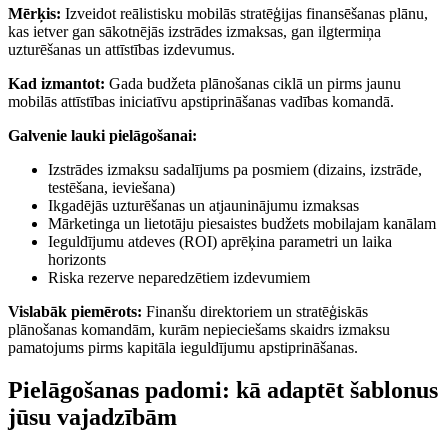
Mērķis:
Izveidot reālistisku mobilās stratēģijas finansēšanas plānu,
kas ietver gan sākotnējās izstrādes izmaksas, gan ilgtermiņa
uzturēšanas un attīstības izdevumus.
Kad izmantot:
Gada budžeta plānošanas ciklā un pirms jaunu
mobilās attīstības iniciatīvu apstiprināšanas vadības komandā.
Galvenie lauki pielāgošanai:
Izstrādes izmaksu sadalījums pa posmiem (dizains, izstrāde,
testēšana, ieviešana)
Ikgadējās uzturēšanas un atjauninājumu izmaksas
Mārketinga un lietotāju piesaistes budžets mobilajam kanālam
Ieguldījumu atdeves (ROI) aprēķina parametri un laika
horizonts
Riska rezerve neparedzētiem izdevumiem
Vislabāk piemērots:
Finanšu direktoriem un stratēģiskās
plānošanas komandām, kurām nepieciešams skaidrs izmaksu
pamatojums pirms kapitāla ieguldījumu apstiprināšanas.
Pielāgošanas padomi: kā adaptēt šablonus
jūsu vajadzībām