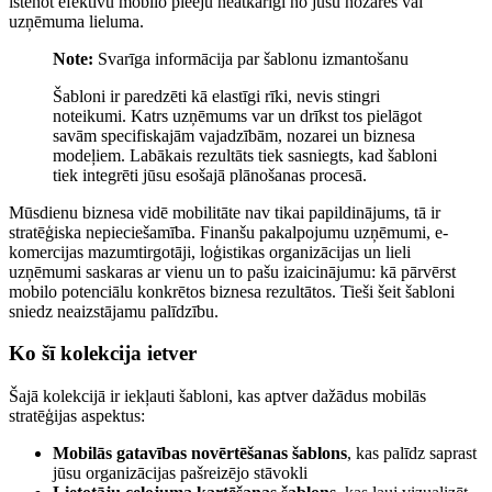
īstenot efektīvu mobilo pieeju neatkarīgi no jūsu nozares vai
uzņēmuma lieluma.
Note:
Svarīga informācija par šablonu izmantošanu
Šabloni ir paredzēti kā elastīgi rīki, nevis stingri
noteikumi. Katrs uzņēmums var un drīkst tos pielāgot
savām specifiskajām vajadzībām, nozarei un biznesa
modeļiem. Labākais rezultāts tiek sasniegts, kad šabloni
tiek integrēti jūsu esošajā plānošanas procesā.
Mūsdienu biznesa vidē mobilitāte nav tikai papildinājums, tā ir
stratēģiska nepieciešamība. Finanšu pakalpojumu uzņēmumi, e-
komercijas mazumtirgotāji, loģistikas organizācijas un lieli
uzņēmumi saskaras ar vienu un to pašu izaicinājumu: kā pārvērst
mobilo potenciālu konkrētos biznesa rezultātos. Tieši šeit šabloni
sniedz neaizstājamu palīdzību.
Ko šī kolekcija ietver
Šajā kolekcijā ir iekļauti šabloni, kas aptver dažādus mobilās
stratēģijas aspektus:
Mobilās gatavības novērtēšanas šablons
, kas palīdz saprast
jūsu organizācijas pašreizējo stāvokli