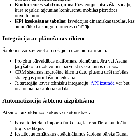
Konkurences salīdzinājums:
Pievienojiet atsevišķu sadaļu,
kurā regulāri atjaunina konkurentu mobilās pieredzes
novērtējumu.
KPI izsekošanas tabulas:
Izveidojiet dinamiskas tabulas, kas
automātiski atspoguļo progresa rādītājus.
Integrācija ar plānošanas rīkiem
Šablonus var savienot ar esošajiem uzņēmuma rīkiem:
Projektu pārvaldības platformas, piemēram, Jira vai Asana,
ļauj šablona uzdevumus pārvērst izsekojamos darbos.
CRM sistēmas nodrošina klientu datu plūsmu tieši mobilās
stratēģijas prioritāšu noteikšanā.
Ja stratēģija ietver tehnisku integrāciju,
API izstrāde
var būt
neatņemama šablona sadaļa.
Automatizācija šablonu aizpildīšanā
Atkārtoti aizpildāmos laukus var automatizēt:
Izmantojiet datu importa funkcijas, lai regulāri atjauninātu
tirgus rādītājus.
Iestatiet automātiskus atgādinājumus šablona pārskatīšanai