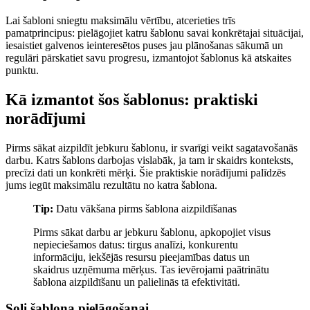
Lai šabloni sniegtu maksimālu vērtību, atcerieties trīs
pamatprincipus: pielāgojiet katru šablonu savai konkrētajai situācijai,
iesaistiet galvenos ieinteresētos puses jau plānošanas sākumā un
regulāri pārskatiet savu progresu, izmantojot šablonus kā atskaites
punktu.
Kā izmantot šos šablonus: praktiski
norādījumi
Pirms sākat aizpildīt jebkuru šablonu, ir svarīgi veikt sagatavošanās
darbu. Katrs šablons darbojas vislabāk, ja tam ir skaidrs konteksts,
precīzi dati un konkrēti mērķi. Šie praktiskie norādījumi palīdzēs
jums iegūt maksimālu rezultātu no katra šablona.
Tip:
Datu vākšana pirms šablona aizpildīšanas
Pirms sākat darbu ar jebkuru šablonu, apkopojiet visus
nepieciešamos datus: tirgus analīzi, konkurentu
informāciju, iekšējās resursu pieejamības datus un
skaidrus uzņēmuma mērķus. Tas ievērojami paātrinātu
šablona aizpildīšanu un palielinās tā efektivitāti.
Soļi šablona pielāgošanai