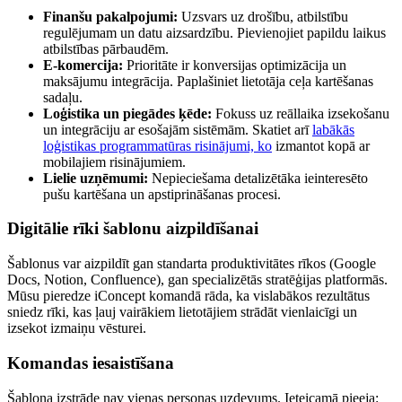
Finanšu pakalpojumi:
Uzsvars uz drošību, atbilstību
regulējumam un datu aizsardzību. Pievienojiet papildu laikus
atbilstības pārbaudēm.
E-komercija:
Prioritāte ir konversijas optimizācija un
maksājumu integrācija. Paplašiniet lietotāja ceļa kartēšanas
sadaļu.
Loģistika un piegādes ķēde:
Fokuss uz reāllaika izsekošanu
un integrāciju ar esošajām sistēmām. Skatiet arī
labākās
loģistikas programmatūras risinājumi, ko
izmantot kopā ar
mobilajiem risinājumiem.
Lielie uzņēmumi:
Nepieciešama detalizētāka ieinteresēto
pušu kartēšana un apstiprināšanas procesi.
Digitālie rīki šablonu aizpildīšanai
Šablonus var aizpildīt gan standarta produktivitātes rīkos (Google
Docs, Notion, Confluence), gan specializētās stratēģijas platformās.
Mūsu pieredze iConcept komandā rāda, ka vislabākos rezultātus
sniedz rīki, kas ļauj vairākiem lietotājiem strādāt vienlaicīgi un
izsekot izmaiņu vēsturei.
Komandas iesaistīšana
Šablona izstrāde nav vienas personas uzdevums. Ieteicamā pieeja: