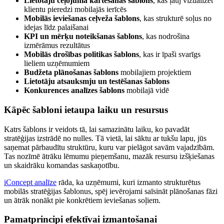
Lietotāju ceļojuma kartēšanas šablons
, kas ļauj vizualizēt
klientu pieredzi mobilajās ierīcēs
Mobilās ieviešanas ceļveža šablons
, kas strukturē soļus no
idejas līdz palaišanai
KPI un mērķu noteikšanas šablons
, kas nodrošina
izmērāmus rezultātus
Mobilās drošības politikas šablons
, kas ir īpaši svarīgs
lieliem uzņēmumiem
Budžeta plānošanas šablons
mobilajiem projektiem
Lietotāju atsauksmju un testēšanas šablons
Konkurences analīzes šablons
mobilajā vidē
Kāpēc šabloni ietaupa laiku un resursus
Katrs šablons ir veidots tā, lai samazinātu laiku, ko pavadāt
stratēģijas izstrādē no nulles. Tā vietā, lai sāktu ar tukšu lapu, jūs
saņemat pārbaudītu struktūru, kuru var pielāgot savām vajadzībām.
Tas nozīmē ātrāku lēmumu pieņemšanu, mazāk resursu izšķiešanas
un skaidrāku komandas saskaņotību.
iConcept analīze
rāda, ka uzņēmumi, kuri izmanto strukturētus
mobilās stratēģijas šablonus, spēj ievērojami saīsināt plānošanas fāzi
un ātrāk nonākt pie konkrētiem ieviešanas soļiem.
Pamatprincipi efektīvai izmantošanai