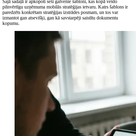
Šajā sadaļā ir apkopoti seši galvenie šabloni, kas kopā veido
pilnvērtīgu uzņēmuma mobilās stratēģijas ietvaru. Katrs šablons ir
paredzēts konkrētam stratēģijas izstrādes posmam, un tos var
izmantot gan atsevišķi, gan kā savstarpēji saistītu dokumentu
kopumu.