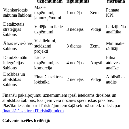
uzņēmumam
ieguldījums
mērīšana
Mazie
Vienkāršotais
Pamata
uzņēmumi,
1 nedēļa
Zemi
sākuma šablons
KPI
jaunuzņēmumi
Detalizētais
Vidējie un lielie
Padziļināta
stratēģijas
3 nedēļas
Vidēji
uzņēmumi
analītika
šablons
Visi lielumi,
Ātrās ieviešanas
Minimālie
steidzami
3 dienas
Zemi
šablons
rādītāji
projekti
Daudzkanālu
Lielie
Pilna
integrācijas
uzņēmumi, e-
4 nedēļas
Augsti
atdeves
šablons
komercija
analīze
Drošības un
Finanšu sektors,
Atbilstības
atbilstības
2 nedēļas
Vidēji
loģistika
audits
šablons
Finanšu pakalpojumu uzņēmumiem īpaši ieteicams drošības un
atbilstības šablons, kas ņem vērā nozares specifiskās prasības.
Plašāku ieskatu par IT risinājumiem šajā sektorā sniedz raksts par
finansiālā sektora IT risinājumiem
.
Galvenie izvēles kritēriji: