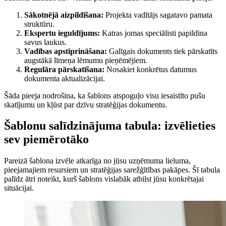
Sākotnējā aizpildīšana:
Projekta vadītājs sagatavo pamata
struktūru.
Ekspertu ieguldījums:
Katras jomas speciālisti papildina
savus laukus.
Vadības apstiprināšana:
Galīgais dokuments tiek pārskatīts
augstākā līmeņa lēmumu pieņēmējiem.
Regulāra pārskatīšana:
Nosakiet konkrētus datumus
dokumenta aktualizācijai.
Šāda pieeja nodrošina, ka šablons atspoguļo visu iesaistīto pušu
skatījumu un kļūst par dzīvu stratēģijas dokumentu.
Šablonu salīdzinājuma tabula: izvēlieties
sev piemērotāko
Pareizā šablona izvēle atkarīga no jūsu uzņēmuma lieluma,
pieejamajiem resursiem un stratēģijas sarežģītības pakāpes. Šī tabula
palīdz ātri noteikt, kurš šablons vislabāk atbilst jūsu konkrētajai
situācijai.