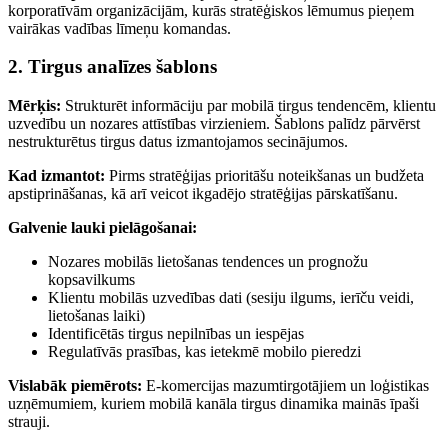
korporatīvām organizācijām, kurās stratēģiskos lēmumus pieņem
vairākas vadības līmeņu komandas.
2. Tirgus analīzes šablons
Mērķis:
Strukturēt informāciju par mobilā tirgus tendencēm, klientu
uzvedību un nozares attīstības virzieniem. Šablons palīdz pārvērst
nestrukturētus tirgus datus izmantojamos secinājumos.
Kad izmantot:
Pirms stratēģijas prioritāšu noteikšanas un budžeta
apstiprināšanas, kā arī veicot ikgadējo stratēģijas pārskatīšanu.
Galvenie lauki pielāgošanai:
Nozares mobilās lietošanas tendences un prognožu
kopsavilkums
Klientu mobilās uzvedības dati (sesiju ilgums, ierīču veidi,
lietošanas laiki)
Identificētās tirgus nepilnības un iespējas
Regulatīvās prasības, kas ietekmē mobilo pieredzi
Vislabāk piemērots:
E-komercijas mazumtirgotājiem un loģistikas
uzņēmumiem, kuriem mobilā kanāla tirgus dinamika mainās īpaši
strauji.