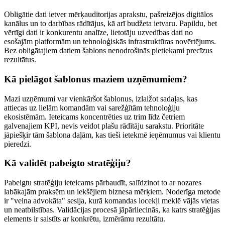
Obligātie dati ietver mērķauditorijas aprakstu, pašreizējos digitālos
kanālus un to darbības rādītājus, kā arī budžeta ietvaru. Papildu, bet
vērtīgi dati ir konkurentu analīze, lietotāju uzvedības dati no
esošajām platformām un tehnoloģiskās infrastruktūras novērtējums.
Bez obligātajiem datiem šablons nenodrošinās pietiekami precīzus
rezultātus.
Kā pielāgot šablonus maziem uzņēmumiem?
Mazi uzņēmumi var vienkāršot šablonus, izlaižot sadaļas, kas
attiecas uz lielām komandām vai sarežģītām tehnoloģiju
ekosistēmām. Ieteicams koncentrēties uz trim līdz četriem
galvenajiem KPI, nevis veidot plašu rādītāju sarakstu. Prioritāte
jāpiešķir tām šablona daļām, kas tieši ietekmē ieņēmumus vai klientu
pieredzi.
Kā validēt pabeigto stratēģiju?
Pabeigtu stratēģiju ieteicams pārbaudīt, salīdzinot to ar nozares
labākajām praksēm un iekšējiem biznesa mērķiem. Noderīga metode
ir "velna advokāta" sesija, kurā komandas locekļi meklē vājās vietas
un neatbilstības. Validācijas procesā jāpārliecinās, ka katrs stratēģijas
elements ir saistīts ar konkrētu, izmērāmu rezultātu.