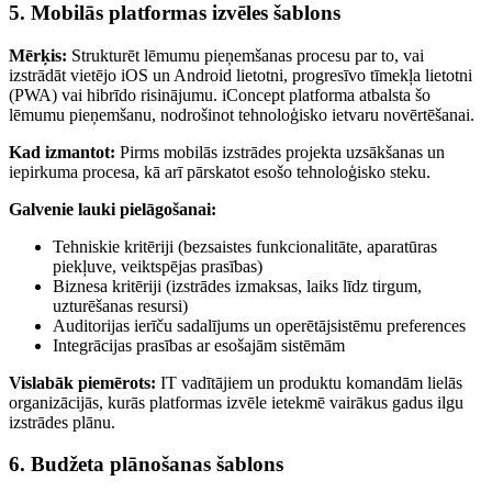
5. Mobilās platformas izvēles šablons
Mērķis:
Strukturēt lēmumu pieņemšanas procesu par to, vai
izstrādāt vietējo iOS un Android lietotni, progresīvo tīmekļa lietotni
(PWA) vai hibrīdo risinājumu. iConcept platforma atbalsta šo
lēmumu pieņemšanu, nodrošinot tehnoloģisko ietvaru novērtēšanai.
Kad izmantot:
Pirms mobilās izstrādes projekta uzsākšanas un
iepirkuma procesa, kā arī pārskatot esošo tehnoloģisko steku.
Galvenie lauki pielāgošanai:
Tehniskie kritēriji (bezsaistes funkcionalitāte, aparatūras
piekļuve, veiktspējas prasības)
Biznesa kritēriji (izstrādes izmaksas, laiks līdz tirgum,
uzturēšanas resursi)
Auditorijas ierīču sadalījums un operētājsistēmu preferences
Integrācijas prasības ar esošajām sistēmām
Vislabāk piemērots:
IT vadītājiem un produktu komandām lielās
organizācijās, kurās platformas izvēle ietekmē vairākus gadus ilgu
izstrādes plānu.
6. Budžeta plānošanas šablons