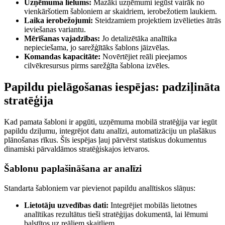
Uzņēmuma lielums:
Mazāki uzņēmumi iegūst vairāk no
vienkāršotiem šabloniem ar skaidriem, ierobežotiem laukiem.
Laika ierobežojumi:
Steidzamiem projektiem izvēlieties ātrās
ieviešanas variantu.
Mērīšanas vajadzības:
Jo detalizētāka analītika
nepieciešama, jo sarežģītāks šablons jāizvēlas.
Komandas kapacitāte:
Novērtējiet reāli pieejamos
cilvēkresursus pirms sarežģīta šablona izvēles.
Papildu pielāgošanas iespējas: padziļināta
stratēģija
Kad pamata šabloni ir apgūti, uzņēmuma mobilā stratēģija var iegūt
papildu dziļumu, integrējot datu analīzi, automatizāciju un plašākus
plānošanas rīkus. Šīs iespējas ļauj pārvērst statiskus dokumentus
dinamiski pārvaldāmos stratēģiskajos ietvaros.
Šablonu paplašināšana ar analīzi
Standarta šabloniem var pievienot papildu analītiskos slāņus:
Lietotāju uzvedības dati:
Integrējiet mobilās lietotnes
analītikas rezultātus tieši stratēģijas dokumentā, lai lēmumi
balstītos uz reāliem skaitļiem.