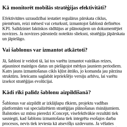
Kā monitorēt mobilās stratēģijas efektivitāti?
Efektivitātes uzraudzībai iestatiet regulārus pārskata ciklus,
piemēram, reizi mēnesī vai ceturksnī, izmantojot šablonā definētos
KPI. Salīdziniet faktiskos rādītājus ar plānotajiem un dokumentējiet
novirzes. Ja novirzes pārsniedz noteikto slieksni, stratēģija jāpārskata
un jāpielāgo.
Vai šablonus var izmantot atkārtoti?
Jā, šabloni ir veidoti tā, lai tos varētu izmantot vairākas reizes,
atjauninot mainīgos datus un pielāgojot mērķus jauniem periodiem.
Katrs jauns izmantošanas cikls kļūst ātrāks, jo komanda jau pārzina
struktūru. Ieteicams saglabāt iepriekšējo versiju arhīvu, lai varētu
izsekot stratēģijas evolūcijai.
Kādi rīki palīdz šablonu aizpildīšanā?
Šablonus var aizpildīt ar izklājlapu rīkiem, projektu vadības
platformām vai specializētiem stratēģijas plānošanas risinājumiem.
Balstoties uz mūsu pieredzi iConcept, visefektīvākie rezultāti tiek
sasniegti, kad šablonu izmantošana tiek integrēta esošajos darba
procesos, nevis tiek ieviesta kā atsevišķs uzdevums. Ja vēlaties