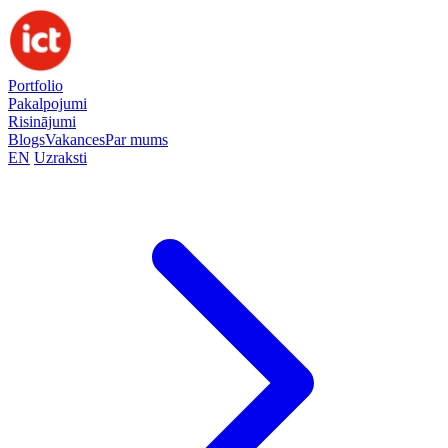
Portfolio
Pakalpojumi
Risinājumi
Blogs
Vakances
Par mums
EN
Uzraksti