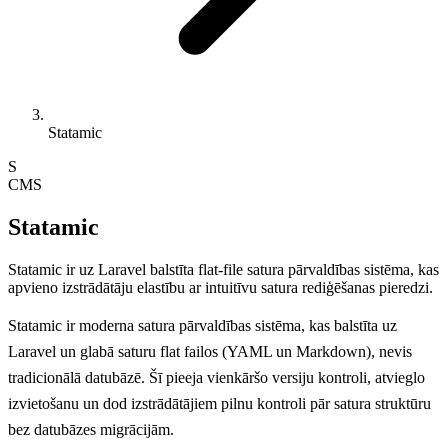
Statamic
S
CMS
Statamic
Statamic ir uz Laravel balstīta flat-file satura pārvaldības sistēma, kas
apvieno izstrādātāju elastību ar intuitīvu satura rediģēšanas pieredzi.
Statamic ir moderna satura pārvaldības sistēma, kas balstīta uz
Laravel un glabā saturu flat failos (YAML un Markdown), nevis
tradicionālā datubāzē. Šī pieeja vienkāršo versiju kontroli, atvieglo
izvietošanu un dod izstrādātājiem pilnu kontroli pār satura struktūru
bez datubāzes migrācijām.