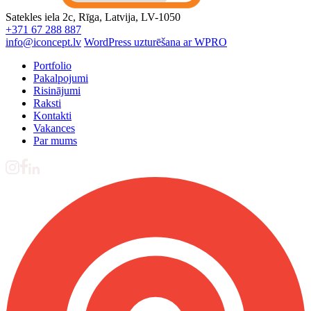
Satekles iela 2c, Rīga, Latvija, LV-1050
+371 67 288 887
info@iconcept.lv
WordPress uzturēšana ar WPRO
Portfolio
Pakalpojumi
Risinājumi
Raksti
Kontakti
Vakances
Par mums