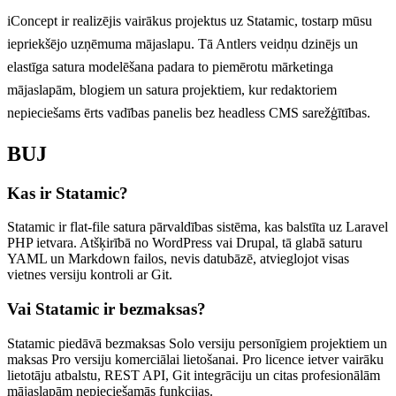
iConcept ir realizējis vairākus projektus uz Statamic, tostarp mūsu
iepriekšējo uzņēmuma mājaslapu. Tā Antlers veidņu dzinējs un
elastīga satura modelēšana padara to piemērotu mārketinga
mājaslapām, blogiem un satura projektiem, kur redaktoriem
nepieciešams ērts vadības panelis bez headless CMS sarežģītības.
BUJ
Kas ir Statamic?
Statamic ir flat-file satura pārvaldības sistēma, kas balstīta uz Laravel
PHP ietvara. Atšķirībā no WordPress vai Drupal, tā glabā saturu
YAML un Markdown failos, nevis datubāzē, atvieglojot visas
vietnes versiju kontroli ar Git.
Vai Statamic ir bezmaksas?
Statamic piedāvā bezmaksas Solo versiju personīgiem projektiem un
maksas Pro versiju komerciālai lietošanai. Pro licence ietver vairāku
lietotāju atbalstu, REST API, Git integrāciju un citas profesionālām
mājaslapām nepieciešamās funkcijas.