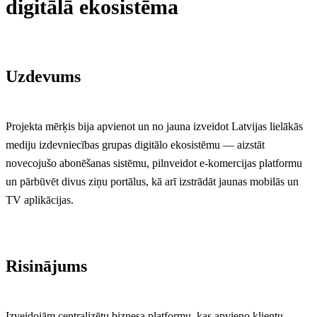
digitālā ekosistēma
Uzdevums
Projekta mērķis bija apvienot un no jauna izveidot Latvijas lielākās
mediju izdevniecības grupas digitālo ekosistēmu — aizstāt
novecojušo abonēšanas sistēmu, pilnveidot e-komercijas platformu
un pārbūvēt divus ziņu portālus, kā arī izstrādāt jaunas mobilās un
TV aplikācijas.
Risinājums
Izveidojām centralizētu biznesa platformu, kas apvieno klientu