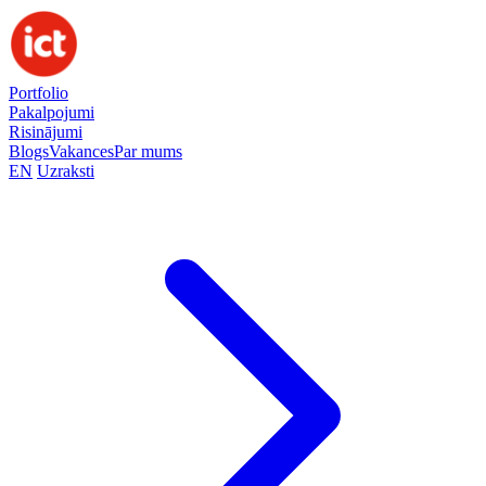
Portfolio
Pakalpojumi
Risinājumi
Blogs
Vakances
Par mums
EN
Uzraksti