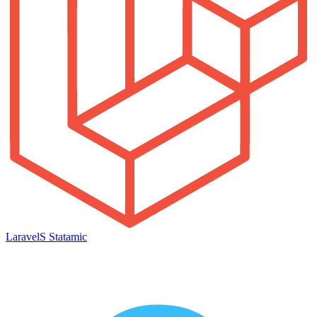
Laravel
S
Statamic