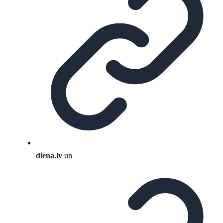
diena.lv
un