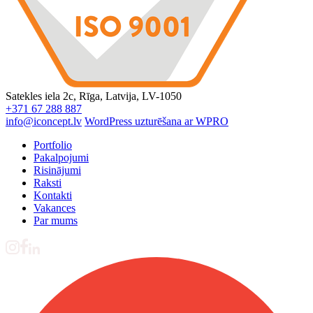
Satekles iela 2c, Rīga, Latvija, LV-1050
+371 67 288 887
info@iconcept.lv
WordPress uzturēšana ar WPRO
Portfolio
Pakalpojumi
Risinājumi
Raksti
Kontakti
Vakances
Par mums