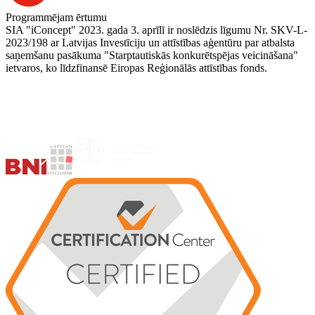
Programmējam ērtumu
SIA "iConcept" 2023. gada 3. aprīlī ir noslēdzis līgumu Nr. SKV-L-
2023/198 ar Latvijas Investīciju un attīstības aģentūru par atbalsta
saņemšanu pasākuma "Starptautiskās konkurētspējas veicināšana"
ietvaros, ko līdzfinansē Eiropas Reģionālās attīstības fonds.