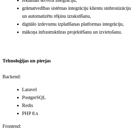
reklāmas servera integrāciju,
grāmatvedības sistēmas integrāciju klientu sinhronizāciju
un automatizētu rēķinu izrakstīšanu,
digitālo izdevumu izplatīšanas platformas integrāciju,
mākoņa infrastruktūras projektēšanu un izvietošanu.
Tehnoloģijas un pieejas
Backend:
Laravel
PostgreSQL
Redis
PHP 8.x
Frontend: