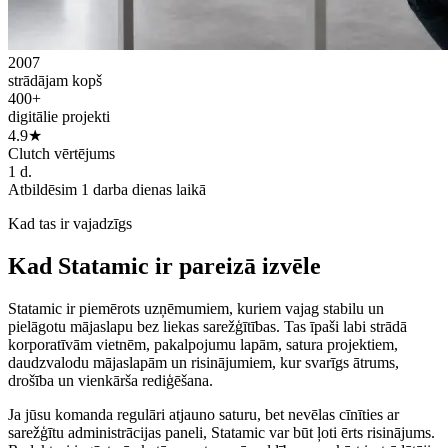
2007
strādājam kopš
400+
digitālie projekti
4.9★
Clutch vērtējums
1 d.
Atbildēsim 1 darba dienas laikā
Kad tas ir vajadzīgs
Kad Statamic ir pareizā izvēle
Statamic ir piemērots uzņēmumiem, kuriem vajag stabilu un
pielāgotu mājaslapu bez liekas sarežģītības. Tas īpaši labi strādā
korporatīvām vietnēm, pakalpojumu lapām, satura projektiem,
daudzvalodu mājaslapām un risinājumiem, kur svarīgs ātrums,
drošība un vienkārša rediģēšana.
Ja jūsu komanda regulāri atjauno saturu, bet nevēlas cīnīties ar
sarežģītu administrācijas paneli, Statamic var būt ļoti ērts risinājums.