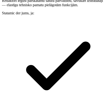
Redaktori iegūst pārskatāmu satura pārvaldību, savukārt izstrādātāji
— elastīgu tehnisko pamatu pielāgotām funkcijām.
Statamic der jums, ja: