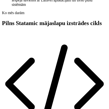
Iespēja savienot ar Laravel aplikācijām un trešo pušu
sistēmām
Ko mēs darām
Pilns Statamic mājaslapu izstrādes cikls