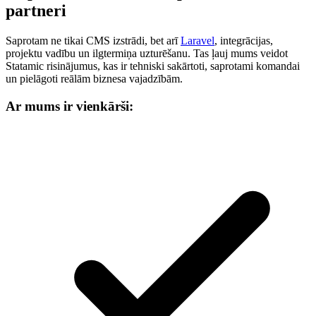
partneri
Saprotam ne tikai CMS izstrādi, bet arī
Laravel
, integrācijas,
projektu vadību un ilgtermiņa uzturēšanu. Tas ļauj mums veidot
Statamic risinājumus, kas ir tehniski sakārtoti, saprotami komandai
un pielāgoti reālām biznesa vajadzībām.
Ar mums ir vienkārši: