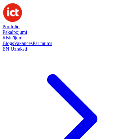
Portfolio
Pakalpojumi
Risinājumi
Blogs
Vakances
Par mums
EN
Uzraksti