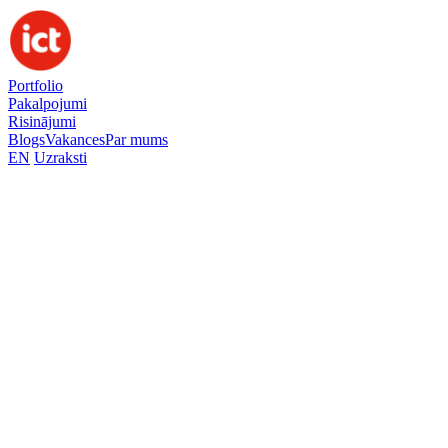
Portfolio
Pakalpojumi
Risinājumi
Blogs
Vakances
Par mums
EN
Uzraksti