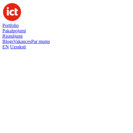
Portfolio
Pakalpojumi
Risinājumi
Blogs
Vakances
Par mums
EN
Uzraksti