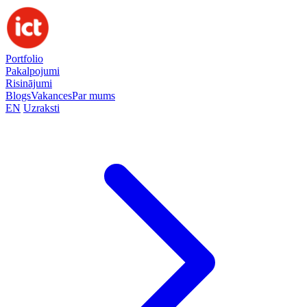
Portfolio
Pakalpojumi
Risinājumi
Blogs
Vakances
Par mums
EN
Uzraksti