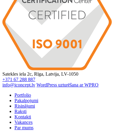
Satekles iela 2c, Rīga, Latvija, LV-1050
+371 67 288 887
info@iconcept.lv
WordPress uzturēšana ar WPRO
Portfolio
Pakalpojumi
Risinājumi
Raksti
Kontakti
Vakances
Par mums