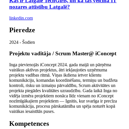
Kas ir Latgale TechGirls, un kā tas veicina IT
nozares attīstību Latgalē?
linkedin.com
Pieredze
2024 - Šodien
Projektu vadītāja / Scrum Master
@ iConcept
Inga pievienojās iConcept 2024. gada maijā un pārņēma
vairākus aktīvus projektus, ātri iekļaujoties uzņēmuma
projektu vadības ritmā. Viņas ikdiena ietver klientu
komunikāciju, komandas koordinēšanu, termiņu un budžeta
kontroli, risku un izmaiņu pārvaldību, Scrum aktivitātes un
projekta piegādes kvalitātes uzraudzību. Gada laikā Inga no
vidēja izmēra projektiem nonāca līdz vienam no iConcept
nozīmīgākajiem projektiem — Ignitis, kur svarīga ir precīza
komunikācija, procesu pārskatāmība un spēja noturēt kopā
vairākas iesaistītās puses.
Kompetences