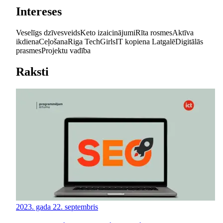
Intereses
Veselīgs dzīvesveids
Keto izaicinājumi
Rīta rosmes
Aktīva
ikdiena
Ceļošana
Riga TechGirls
IT kopiena Latgalē
Digitālās
prasmes
Projektu vadība
Raksti
2023. gada 22. septembris