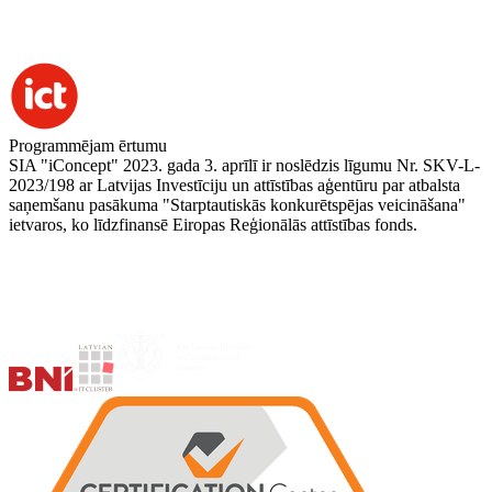
Programmējam ērtumu
SIA "iConcept" 2023. gada 3. aprīlī ir noslēdzis līgumu Nr. SKV-L-
2023/198 ar Latvijas Investīciju un attīstības aģentūru par atbalsta
saņemšanu pasākuma "Starptautiskās konkurētspējas veicināšana"
ietvaros, ko līdzfinansē Eiropas Reģionālās attīstības fonds.