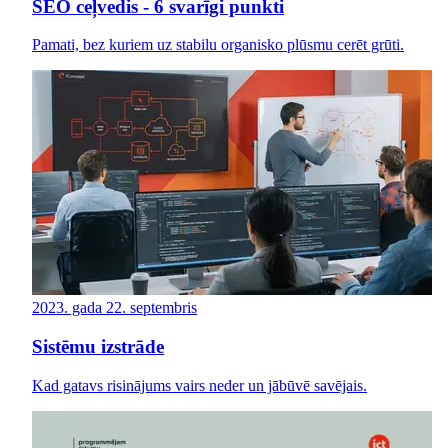
SEO ceļvedis - 6 svarīgi punkti
Pamati, bez kuriem uz stabilu organisko plūsmu cerēt grūti.
2023. gada 22. septembris
Sistēmu izstrāde
Kad gatavs risinājums vairs neder un jābūvē savējais.