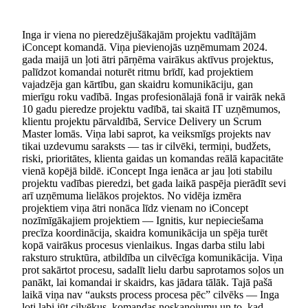
Inga ir viena no pieredzējušākajām projektu vadītājām
iConcept komandā. Viņa pievienojās uzņēmumam 2024.
gada maijā un ļoti ātri pārņēma vairākus aktīvus projektus,
palīdzot komandai noturēt ritmu brīdī, kad projektiem
vajadzēja gan kārtību, gan skaidru komunikāciju, gan
mierīgu roku vadībā. Ingas profesionālajā fonā ir vairāk nekā
10 gadu pieredze projektu vadībā, tai skaitā IT uzņēmumos,
klientu projektu pārvaldībā, Service Delivery un Scrum
Master lomās. Viņa labi saprot, ka veiksmīgs projekts nav
tikai uzdevumu saraksts — tas ir cilvēki, termiņi, budžets,
riski, prioritātes, klienta gaidas un komandas reālā kapacitāte
vienā kopējā bildē. iConcept Inga ienāca ar jau ļoti stabilu
projektu vadības pieredzi, bet gada laikā paspēja pierādīt sevi
arī uzņēmuma lielākos projektos. No vidēja izmēra
projektiem viņa ātri nonāca līdz vienam no iConcept
nozīmīgākajiem projektiem — Ignitis, kur nepieciešama
precīza koordinācija, skaidra komunikācija un spēja turēt
kopā vairākus procesus vienlaikus. Ingas darba stilu labi
raksturo struktūra, atbildība un cilvēcīga komunikācija. Viņa
prot sakārtot procesu, sadalīt lielu darbu saprotamos soļos un
panākt, lai komandai ir skaidrs, kas jādara tālāk. Tajā pašā
laikā viņa nav “auksts process procesa pēc” cilvēks — Inga
ļoti labi jūt cilvēkus, komandas noskaņojumu un to, kad