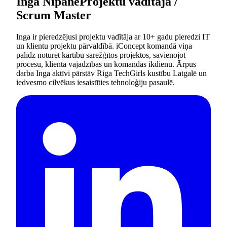
Inga Nipāne
Projektu vadītāja /
Scrum Master
Inga ir pieredzējusi projektu vadītāja ar 10+ gadu pieredzi IT
un klientu projektu pārvaldībā. iConcept komandā viņa
palīdz noturēt kārtību sarežģītos projektos, savienojot
procesu, klienta vajadzības un komandas ikdienu. Ārpus
darba Inga aktīvi pārstāv Riga TechGirls kustību Latgalē un
iedvesmo cilvēkus iesaistīties tehnoloģiju pasaulē.