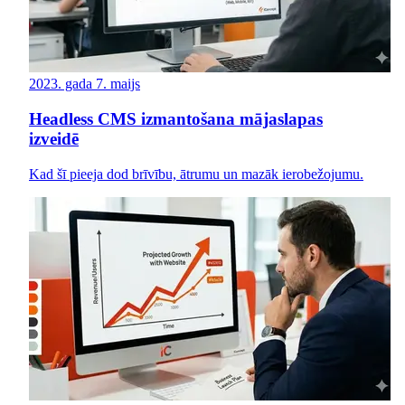
2023. gada 7. maijs
Headless CMS izmantošana mājaslapas
izveidē
Kad šī pieeja dod brīvību, ātrumu un mazāk ierobežojumu.