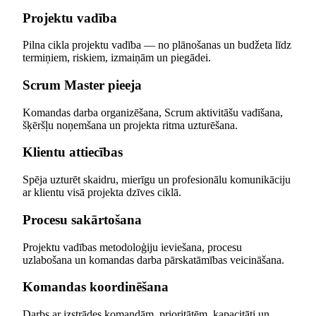
Projektu vadība
Pilna cikla projektu vadība — no plānošanas un budžeta līdz
termiņiem, riskiem, izmaiņām un piegādei.
Scrum Master pieeja
Komandas darba organizēšana, Scrum aktivitāšu vadīšana,
šķēršļu noņemšana un projekta ritma uzturēšana.
Klientu attiecības
Spēja uzturēt skaidru, mierīgu un profesionālu komunikāciju
ar klientu visā projekta dzīves ciklā.
Procesu sakārtošana
Projektu vadības metodoloģiju ieviešana, procesu
uzlabošana un komandas darba pārskatāmības veicināšana.
Komandas koordinēšana
Darbs ar izstrādes komandām, prioritātēm, kapacitāti un