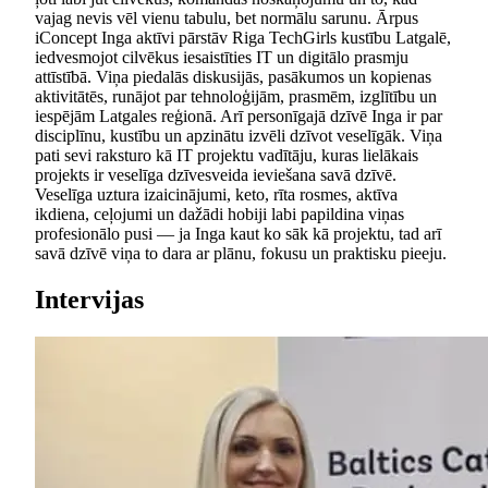
vajag nevis vēl vienu tabulu, bet normālu sarunu. Ārpus
iConcept Inga aktīvi pārstāv Riga TechGirls kustību Latgalē,
iedvesmojot cilvēkus iesaistīties IT un digitālo prasmju
attīstībā. Viņa piedalās diskusijās, pasākumos un kopienas
aktivitātēs, runājot par tehnoloģijām, prasmēm, izglītību un
iespējām Latgales reģionā. Arī personīgajā dzīvē Inga ir par
disciplīnu, kustību un apzinātu izvēli dzīvot veselīgāk. Viņa
pati sevi raksturo kā IT projektu vadītāju, kuras lielākais
projekts ir veselīga dzīvesveida ieviešana savā dzīvē.
Veselīga uztura izaicinājumi, keto, rīta rosmes, aktīva
ikdiena, ceļojumi un dažādi hobiji labi papildina viņas
profesionālo pusi — ja Inga kaut ko sāk kā projektu, tad arī
savā dzīvē viņa to dara ar plānu, fokusu un praktisku pieeju.
Intervijas