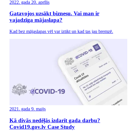
2022. gada 20. aprīlis
Gatavojos uzsākt biznesu. Vai man ir
vajadzīga mājaslapa?
Kad bez mājaslapas vēl var iztikt un kad tas jau bremzē.
2021. gada 9. maijs
Kā divās nedēļās izdarīt gada darbu?
Covid19.gov.lv Case Study