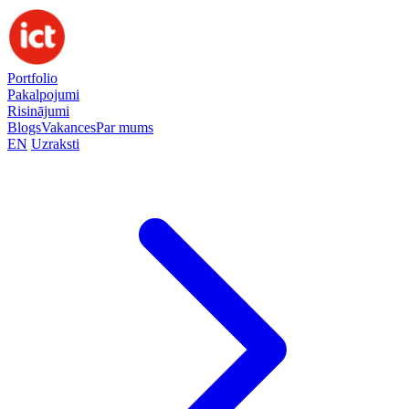
Portfolio
Pakalpojumi
Risinājumi
Blogs
Vakances
Par mums
EN
Uzraksti