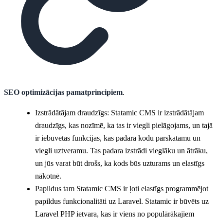
SEO optimizācijas pamatprincipiem
.
Izstrādātājam draudzīgs: Statamic CMS ir izstrādātājam
draudzīgs, kas nozīmē, ka tas ir viegli pielāgojams, un tajā
ir iebūvētas funkcijas, kas padara kodu pārskatāmu un
viegli uztveramu. Tas padara izstrādi vieglāku un ātrāku,
un jūs varat būt drošs, ka kods būs uzturams un elastīgs
nākotnē.
Papildus tam Statamic CMS ir ļoti elastīgs programmējot
papildus funkcionalitāti uz Laravel. Statamic ir būvēts uz
Laravel PHP ietvara, kas ir viens no populārākajiem