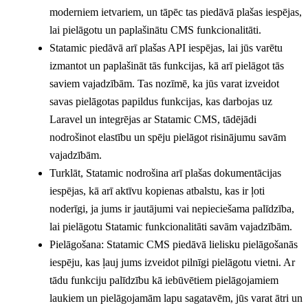
moderniem ietvariem, un tāpēc tas piedāvā plašas iespējas,
lai pielāgotu un paplašinātu CMS funkcionalitāti.
Statamic piedāvā arī plašas API iespējas, lai jūs varētu
izmantot un paplašināt tās funkcijas, kā arī pielāgot tās
saviem vajadzībām. Tas nozīmē, ka jūs varat izveidot
savas pielāgotas papildus funkcijas, kas darbojas uz
Laravel un integrējas ar Statamic CMS, tādējādi
nodrošinot elastību un spēju pielāgot risinājumu savām
vajadzībām.
Turklāt, Statamic nodrošina arī plašas dokumentācijas
iespējas, kā arī aktīvu kopienas atbalstu, kas ir ļoti
noderīgi, ja jums ir jautājumi vai nepieciešama palīdzība,
lai pielāgotu Statamic funkcionalitāti savām vajadzībām.
Pielāgošana: Statamic CMS piedāvā lielisku pielāgošanās
iespēju, kas ļauj jums izveidot pilnīgi pielāgotu vietni. Ar
tādu funkciju palīdzību kā iebūvētiem pielāgojamiem
laukiem un pielāgojamām lapu sagatavēm, jūs varat ātri un