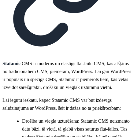
Statamic
CMS ir moderns un elastīgs flat-failu CMS, kas atšķiras
no tradicionāliem CMS, piemēram, WordPress. Lai gan WordPress
ir populārs un spēcīgs CMS, Statamic ir piemērots tiem, kas vēlas
izveidot sarežģītāku, drošāku un vieglāk uzturamu vietni.
Lai iegūtu ieskatu, kāpēc Statamic CMS var būt izdevīgs
salīdzinājumā ar WordPress, šeit ir dažas no tā priekšrocībām:
Drošība un viegla uzturēšana: Statamic CMS neizmanto
datu bāzi, tā vietā, tā glabā visus saturus flat-failos. Tas
padara Statamic drošāku un stabilāku, kā arī vieglāk