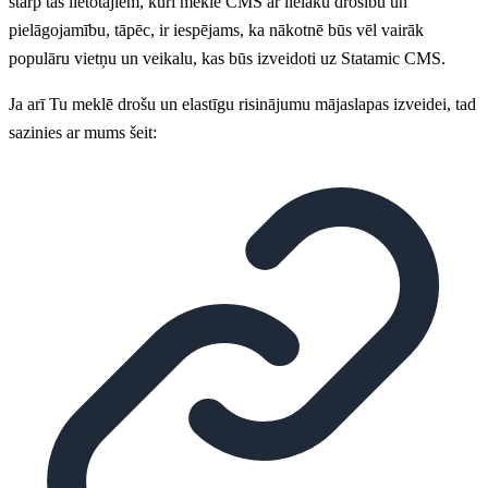
starp tās lietotājiem, kuri meklē CMS ar lielāku drošību un
pielāgojamību, tāpēc, ir iespējams, ka nākotnē būs vēl vairāk
populāru vietņu un veikalu, kas būs izveidoti uz Statamic CMS.
Ja arī Tu meklē drošu un elastīgu risinājumu mājaslapas izveidei, tad
sazinies ar mums šeit: