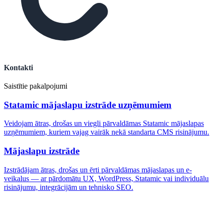
Kontakti
Saistītie pakalpojumi
Statamic mājaslapu izstrāde uzņēmumiem
Veidojam ātras, drošas un viegli pārvaldāmas Statamic mājaslapas
uzņēmumiem, kuriem vajag vairāk nekā standarta CMS risinājumu.
Mājaslapu izstrāde
Izstrādājam ātras, drošas un ērti pārvaldāmas mājaslapas un e-
veikalus — ar pārdomātu UX, WordPress, Statamic vai individuālu
risinājumu, integrācijām un tehnisko SEO.