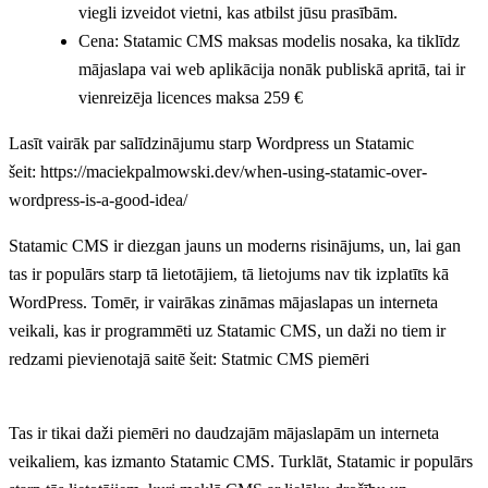
viegli izveidot vietni, kas atbilst jūsu prasībām.
Cena: Statamic CMS maksas modelis nosaka, ka tiklīdz
mājaslapa vai web aplikācija nonāk publiskā apritā, tai ir
vienreizēja licences maksa 259 €
Lasīt vairāk par salīdzinājumu starp Wordpress un Statamic
šeit: https://maciekpalmowski.dev/when-using-statamic-over-
wordpress-is-a-good-idea/
Statamic CMS ir diezgan jauns un moderns risinājums, un, lai gan
tas ir populārs starp tā lietotājiem, tā lietojums nav tik izplatīts kā
WordPress. Tomēr, ir vairākas zināmas mājaslapas un interneta
veikali, kas ir programmēti uz Statamic CMS, un daži no tiem ir
redzami pievienotajā saitē šeit: Statmic CMS piemēri
Tas ir tikai daži piemēri no daudzajām mājaslapām un interneta
veikaliem, kas izmanto Statamic CMS. Turklāt, Statamic ir populārs