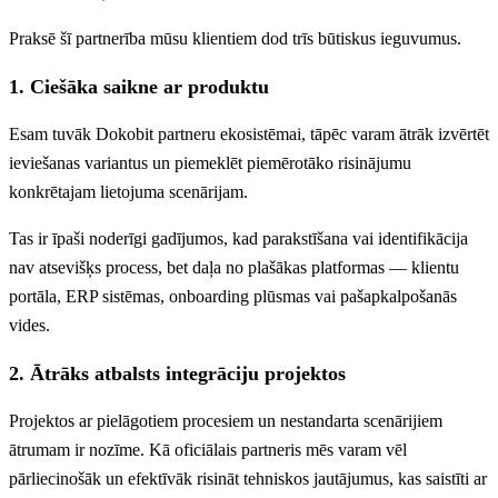
Praksē šī partnerība mūsu klientiem dod trīs būtiskus ieguvumus.
1. Ciešāka saikne ar produktu
Esam tuvāk Dokobit partneru ekosistēmai, tāpēc varam ātrāk izvērtēt
ieviešanas variantus un piemeklēt piemērotāko risinājumu
konkrētajam lietojuma scenārijam.
Tas ir īpaši noderīgi gadījumos, kad parakstīšana vai identifikācija
nav atsevišķs process, bet daļa no plašākas platformas — klientu
portāla, ERP sistēmas, onboarding plūsmas vai pašapkalpošanās
vides.
2. Ātrāks atbalsts integrāciju projektos
Projektos ar pielāgotiem procesiem un nestandarta scenārijiem
ātrumam ir nozīme. Kā oficiālais partneris mēs varam vēl
pārliecinošāk un efektīvāk risināt tehniskos jautājumus, kas saistīti ar