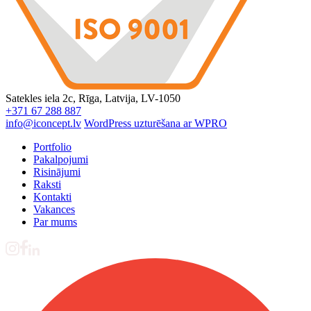
Satekles iela 2c, Rīga, Latvija, LV-1050
+371 67 288 887
info@iconcept.lv
WordPress uzturēšana ar WPRO
Portfolio
Pakalpojumi
Risinājumi
Raksti
Kontakti
Vakances
Par mums