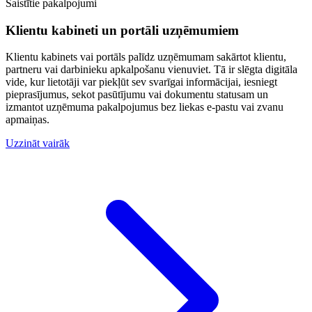
Saistītie pakalpojumi
Klientu kabineti un portāli uzņēmumiem
Klientu kabinets vai portāls palīdz uzņēmumam sakārtot klientu,
partneru vai darbinieku apkalpošanu vienuviet. Tā ir slēgta digitāla
vide, kur lietotāji var piekļūt sev svarīgai informācijai, iesniegt
pieprasījumus, sekot pasūtījumu vai dokumentu statusam un
izmantot uzņēmuma pakalpojumus bez liekas e-pastu vai zvanu
apmaiņas.
Uzzināt vairāk