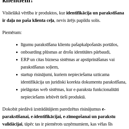
Vislielākā vērtība ir produktos, kur
identifikācija un parakstīšana
ir daļa no paša klienta ceļa
, nevis ārējs papildu solis.
Piemēram:
līgumu parakstīšana klientu pašapkalpošanās portālos,
onboarding plūsmas ar drošu identitātes pārbaudi,
ERP un citas biznesa sistēmas ar apstiprināšanas vai
parakstīšanas soļiem,
startup risinājumi, kuriem nepieciešama uzticama
identifikācija un juridiski korekta dokumentu parakstīšana,
pielāgotas web sistēmas, kur e-paraksta funkcionalitāti
nepieciešams iebūvēt tieši produktā.
Dokobit piedāvā izstrādātājiem paredzētus risinājumus
e-
parakstīšanai, e-identifikācijai, e-zīmogošanai un parakstu
validācijai
, tāpēc tas ir piemērots uzņēmumiem, kas vēlas šīs