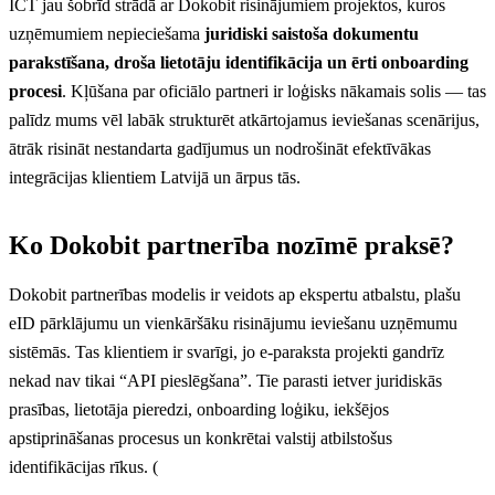
ICT jau šobrīd strādā ar Dokobit risinājumiem projektos, kuros
uzņēmumiem nepieciešama
juridiski saistoša dokumentu
parakstīšana, droša lietotāju identifikācija un ērti onboarding
procesi
. Kļūšana par oficiālo partneri ir loģisks nākamais solis — tas
palīdz mums vēl labāk strukturēt atkārtojamus ieviešanas scenārijus,
ātrāk risināt nestandarta gadījumus un nodrošināt efektīvākas
integrācijas klientiem Latvijā un ārpus tās.
Ko Dokobit partnerība nozīmē praksē?
Dokobit partnerības modelis ir veidots ap ekspertu atbalstu, plašu
eID pārklājumu un vienkāršāku risinājumu ieviešanu uzņēmumu
sistēmās. Tas klientiem ir svarīgi, jo e-paraksta projekti gandrīz
nekad nav tikai “API pieslēgšana”. Tie parasti ietver juridiskās
prasības, lietotāja pieredzi, onboarding loģiku, iekšējos
apstiprināšanas procesus un konkrētai valstij atbilstošus
identifikācijas rīkus. (