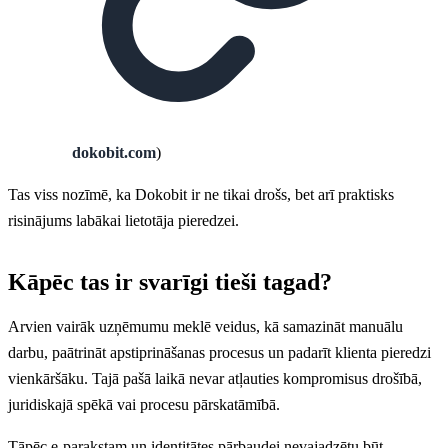
dokobit.com
)
Tas viss nozīmē, ka Dokobit ir ne tikai drošs, bet arī praktisks
risinājums labākai lietotāja pieredzei.
Kāpēc tas ir svarīgi tieši tagad?
Arvien vairāk uzņēmumu meklē veidus, kā samazināt manuālu
darbu, paātrināt apstiprināšanas procesus un padarīt klienta pieredzi
vienkāršāku. Tajā pašā laikā nevar atļauties kompromisus drošībā,
juridiskajā spēkā vai procesu pārskatāmībā.
Tāpēc e-parakstam un identitātes pārbaudei nevajadzētu būt