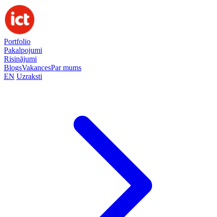
Portfolio
Pakalpojumi
Risinājumi
Blogs
Vakances
Par mums
EN
Uzraksti