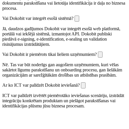
dokumentu parakstīšana vai lietotāja identifikācija ir daļa no biznesa
procesa.
Vai Dokobit var integrēt esošā sistēmā?
Jā, daudzos gadījumos Dokobit var integrēt esošā web platformā,
portālā vai iekšējā sistēmā, izmantojot API. Dokobit publiski
piedāvā e-signing, e-identification, e-sealing un validation
risinājumus izstrādātājiem.
Vai Dokobit ir piemērots tikai lieliem uzņēmumiem?
Nē. Tas var būt noderīgs gan augošiem uzņēmumiem, kuri vēlas
sakārtot līgumu parakstīšanu un onboarding procesu, gan lielākām
organizācijām ar sarežģītākām drošības un atbilstības prasībām.
Ar ko ICT var palīdzēt Dokobit ieviešanā?
ICT var palīdzēt izvērtēt piemērotāko ieviešanas scenāriju, izstrādāt
integrāciju konkrētam produktam un pielāgot parakstīšanas vai
identifikācijas plūsmu jūsu biznesa procesam.