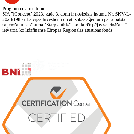
Programmējam ērtumu
SIA "iConcept" 2023. gada 3. aprīlī ir noslēdzis līgumu Nr. SKV-L-
2023/198 ar Latvijas Investīciju un attīstības aģentūru par atbalsta
saņemšanu pasākuma "Starptautiskās konkurētspējas veicināšana"
ietvaros, ko līdzfinansē Eiropas Reģionālās attīstības fonds.