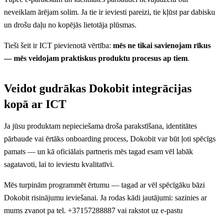
neveiklam ārējam solim. Ja tie ir ieviesti pareizi, tie kļūst par dabisku
un drošu daļu no kopējās lietotāja plūsmas.
Tieši šeit ir ICT pievienotā vērtība:
mēs ne tikai savienojam rīkus
— mēs veidojam praktiskus produktu procesus ap tiem
.
Veidot gudrākas Dokobit integrācijas
kopā ar ICT
Ja jūsu produktam nepieciešama droša parakstīšana, identitātes
pārbaude vai ērtāks onboarding process, Dokobit var būt ļoti spēcīgs
pamats — un kā oficiālais partneris mēs tagad esam vēl labāk
sagatavoti, lai to ieviestu kvalitatīvi.
Mēs turpinām programmēt ērtumu — tagad ar vēl spēcīgāku bāzi
Dokobit risinājumu ieviešanai. Ja rodas kādi jautājumi: sazinies ar
mums zvanot pa tel. +37157288887 vai rakstot uz e-pastu