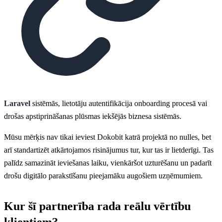
Laravel
sistēmās, lietotāju autentifikācija onboarding procesā vai
drošas apstiprināšanas plūsmas iekšējās biznesa sistēmās.
Mūsu mērķis nav tikai ieviest Dokobit katrā projektā no nulles, bet
arī standartizēt atkārtojamos risinājumus tur, kur tas ir lietderīgi. Tas
palīdz samazināt ieviešanas laiku, vienkāršot uzturēšanu un padarīt
drošu digitālo parakstīšanu pieejamāku augošiem uzņēmumiem.
Kur šī partnerība rada reālu vērtību
klientiem?