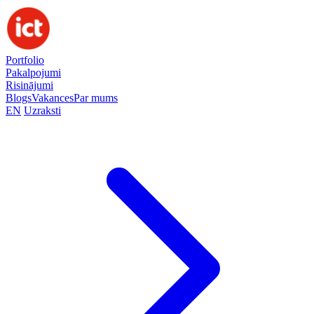
Portfolio
Pakalpojumi
Risinājumi
Blogs
Vakances
Par mums
EN
Uzraksti