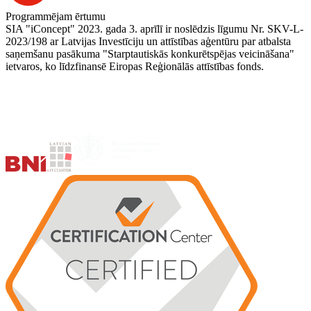
Programmējam ērtumu
SIA "iConcept" 2023. gada 3. aprīlī ir noslēdzis līgumu Nr. SKV-L-
2023/198 ar Latvijas Investīciju un attīstības aģentūru par atbalsta
saņemšanu pasākuma "Starptautiskās konkurētspējas veicināšana"
ietvaros, ko līdzfinansē Eiropas Reģionālās attīstības fonds.