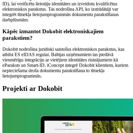
ID), lai verificētu lietotāju identitātes un izveidotu kvalificētus
elektroniskos parakstus. Tas nodrošina API, ko izstrādātāji var
integrēt tīmekļa lietojumprogrammās dokumentu parakstīšanas
darbplūsmām.
Kāpēc izmantot Dokobit elektroniskajiem
parakstiem?
Dokobit nodrošina juridiski saistošus elektroniskos parakstus, kas
atbilst ES eIDAS regulai. Baltijas uzņēmumiem tas piedāvā
vienmērīgu integrāciju ar vietējiem identitātes risinājumiem kā
eParaksts un Smart-ID. iConcept integrē Dokobit klientiem, kuriem
nepieciešama droša dokumentu parakstīšana to tīmekļa
lietojumprogrammās.
Projekti ar Dokobit