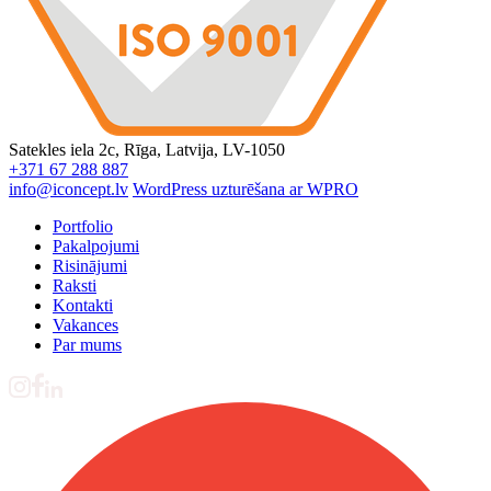
Satekles iela 2c, Rīga, Latvija, LV-1050
+371 67 288 887
info@iconcept.lv
WordPress uzturēšana ar WPRO
Portfolio
Pakalpojumi
Risinājumi
Raksti
Kontakti
Vakances
Par mums