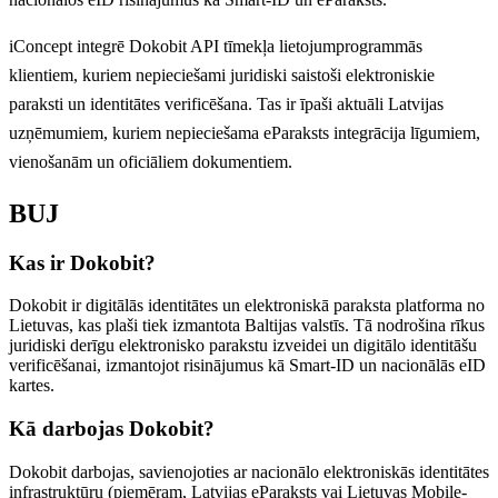
iConcept integrē Dokobit API tīmekļa lietojumprogrammās
klientiem, kuriem nepieciešami juridiski saistoši elektroniskie
paraksti un identitātes verificēšana. Tas ir īpaši aktuāli Latvijas
uzņēmumiem, kuriem nepieciešama eParaksts integrācija līgumiem,
vienošanām un oficiāliem dokumentiem.
BUJ
Kas ir Dokobit?
Dokobit ir digitālās identitātes un elektroniskā paraksta platforma no
Lietuvas, kas plaši tiek izmantota Baltijas valstīs. Tā nodrošina rīkus
juridiski derīgu elektronisko parakstu izveidei un digitālo identitāšu
verificēšanai, izmantojot risinājumus kā Smart-ID un nacionālās eID
kartes.
Kā darbojas Dokobit?
Dokobit darbojas, savienojoties ar nacionālo elektroniskās identitātes
infrastruktūru (piemēram, Latvijas eParaksts vai Lietuvas Mobile-