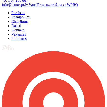
+371 67 288 887
info@iconcept.lv
WordPress uzturēšana ar WPRO
Portfolio
Pakalpojumi
Risinājumi
Raksti
Kontakti
Vakances
Par mums