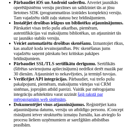
Pārbaudiet iOS un Android saderību.
Atveriet jaunākās
operētājsistēmu versiju piezīmes un salīdziniet tās ar jūsu
lietotnes SDK (programmatūras izstrādes komplekts) versiju.
Tam vajadzētu rādīt zaļu statusu bez brīdinājumiem.
Instalējiet drošības ielāpus un bibliotēku atjauninājumus.
Pārskatiet visas trešo pušu atkarības, piemēram,
autentifikācijas vai maksājumu bibliotēkas, un atjauniniet tās
uz jaunāko stabilo versiju.
Veiciet automatizētu drošības skenēšanu.
Izmantojiet rīkus,
kas analizē koda ievainojamības. Pēc skenēšanas jums
vajadzētu saņemt pārskatu bez kritiskas pakāpes
brīdinājumiem.
Pārbaudiet SSL/TLS sertifikātu derīgumu.
Sertifikāts
(šifrētas savienojuma apliecinājums) nedrīkst derēt mazāk par
30 dienām. Atjauniniet to nekavējoties, ja termiņš tuvojas.
Verificējiet API integrācijas.
Pārbaudiet, vai trešo pušu
pakalpojumi, piemēram, maksājumu vārtejas vai CRM
sistēmas, joprojām atbild pareizi. Vairāk par mērogojamu
integrāciju arhitektūru varat uzzināt
šajā rakstā par
mērogojamām web sistēmām
.
Dokumentējiet visus atjauninājumus.
Reģistrējiet katra
atjauninājuma datumu, versiju un atbildīgo personu. iConcept
risinājumi ietver strukturētu izmaiņu žurnālu, kas atvieglo šo
procesu lieliem uzņēmumiem ar sarežģītām atbilstības
prasībām.