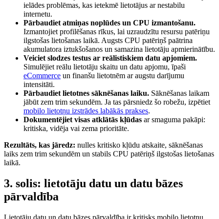
ielādes problēmas, kas ietekmē lietotājus ar nestabilu
internetu.
Pārbaudiet atmiņas noplūdes un CPU izmantošanu.
Izmantojiet profilēšanas rīkus, lai uzraudzītu resursu patēriņu
ilgstošas lietošanas laikā. Augsts CPU patēriņš paātrina
akumulatora iztukšošanos un samazina lietotāju apmierinātību.
Veiciet slodzes testus ar reālistiskiem datu apjomiem.
Simulējiet reālu lietotāju skaitu un datu apjomu, īpaši
eCommerce
un finanšu lietotnēm ar augstu darījumu
intensitāti.
Pārbaudiet lietotnes sāknēšanas laiku.
Sāknēšanas laikam
jābūt zem trim sekundēm. Ja tas pārsniedz šo robežu, izpētiet
mobilo lietotņu izstrādes labākās prakses
.
Dokumentējiet visas atklātās kļūdas
ar smaguma pakāpi:
kritiska, vidēja vai zema prioritāte.
Rezultāts, kas jāredz:
nulles kritisko kļūdu atskaite, sāknēšanas
laiks zem trim sekundēm un stabils CPU patēriņš ilgstošas lietošanas
laikā.
3. solis: lietotāju datu un datu bāzes
pārvaldība
Lietotāju datu un datu bāzes pārvaldība ir kritisks mobilo lietotņu