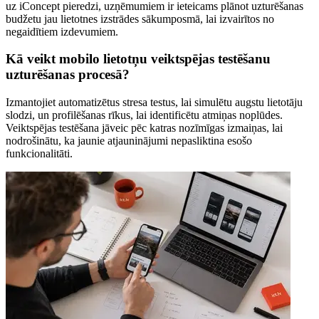
uz iConcept pieredzi, uzņēmumiem ir ieteicams plānot uzturēšanas
budžetu jau lietotnes izstrādes sākumposmā, lai izvairītos no
negaidītiem izdevumiem.
Kā veikt mobilo lietotņu veiktspējas testēšanu
uzturēšanas procesā?
Izmantojiet automatizētus stresa testus, lai simulētu augstu lietotāju
slodzi, un profilēšanas rīkus, lai identificētu atmiņas noplūdes.
Veiktspējas testēšana jāveic pēc katras nozīmīgas izmaiņas, lai
nodrošinātu, ka jaunie atjauninājumi nepasliktina esošo
funkcionalitāti.