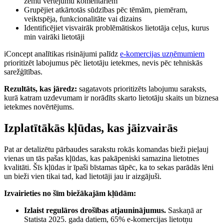
zemu vērtējumu komentāriem
Grupējiet atkārtotās sūdzības pēc tēmām, piemēram,
veiktspēja, funkcionalitāte vai dizains
Identificējiet visvairāk problēmātiskos lietotāja ceļus, kurus
min vairāki lietotāji
iConcept analītikas risinājumi palīdz
e-komercijas uzņēmumiem
prioritizēt labojumus pēc lietotāju ietekmes, nevis pēc tehniskās
sarežģītības.
Rezultāts, kas jāredz:
sagatavots prioritizēts labojumu saraksts,
kurā katram uzdevumam ir norādīts skarto lietotāju skaits un biznesa
ietekmes novērtējums.
Izplatītākās kļūdas, kas jāizvairās
Pat ar detalizētu pārbaudes sarakstu rokās komandas bieži pieļauj
vienas un tās pašas kļūdas, kas pakāpeniski samazina lietotnes
kvalitāti. Šīs kļūdas ir īpaši bīstamas tāpēc, ka to sekas parādās lēni
un bieži vien tikai tad, kad lietotāji jau ir aizgājuši.
Izvairieties no šīm biežākajām kļūdām:
Izlaist regulāros drošības atjauninājumus.
Saskaņā ar
Statista 2025. gada datiem, 65% e-komercijas lietotņu