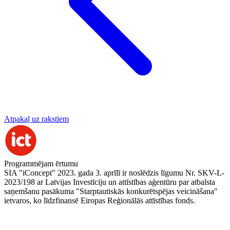
Atpakaļ uz rakstiem
Programmējam ērtumu
SIA "iConcept" 2023. gada 3. aprīlī ir noslēdzis līgumu Nr. SKV-L-
2023/198 ar Latvijas Investīciju un attīstības aģentūru par atbalsta
saņemšanu pasākuma "Starptautiskās konkurētspējas veicināšana"
ietvaros, ko līdzfinansē Eiropas Reģionālās attīstības fonds.