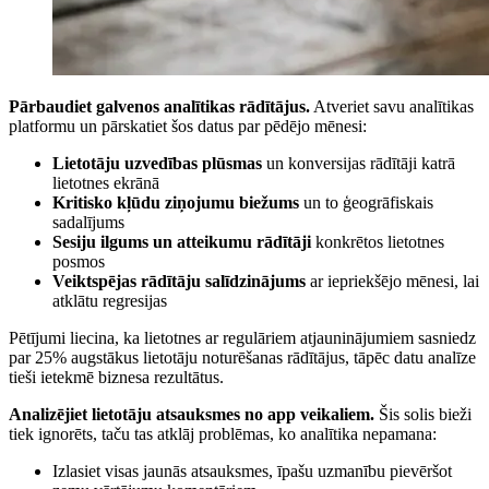
Pārbaudiet galvenos analītikas rādītājus.
Atveriet savu analītikas
platformu un pārskatiet šos datus par pēdējo mēnesi:
Lietotāju uzvedības plūsmas
un konversijas rādītāji katrā
lietotnes ekrānā
Kritisko kļūdu ziņojumu biežums
un to ģeogrāfiskais
sadalījums
Sesiju ilgums un atteikumu rādītāji
konkrētos lietotnes
posmos
Veiktspējas rādītāju salīdzinājums
ar iepriekšējo mēnesi, lai
atklātu regresijas
Pētījumi liecina, ka lietotnes ar regulāriem atjauninājumiem sasniedz
par 25% augstākus lietotāju noturēšanas rādītājus, tāpēc datu analīze
tieši ietekmē biznesa rezultātus.
Analizējiet lietotāju atsauksmes no app veikaliem.
Šis solis bieži
tiek ignorēts, taču tas atklāj problēmas, ko analītika nepamana:
Izlasiet visas jaunās atsauksmes, īpašu uzmanību pievēršot