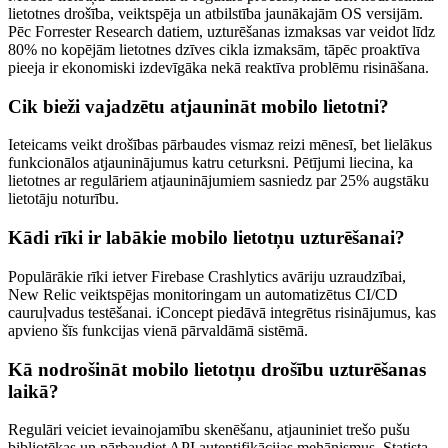
lietotnes drošība, veiktspēja un atbilstība jaunākajām OS versijām.
Pēc Forrester Research datiem, uzturēšanas izmaksas var veidot līdz
80% no kopējām lietotnes dzīves cikla izmaksām, tāpēc proaktīva
pieeja ir ekonomiski izdevīgāka nekā reaktīva problēmu risināšana.
Cik bieži vajadzētu atjaunināt mobilo lietotni?
Ieteicams veikt drošības pārbaudes vismaz reizi mēnesī, bet lielākus
funkcionālos atjauninājumus katru ceturksni. Pētījumi liecina, ka
lietotnes ar regulāriem atjauninājumiem sasniedz par 25% augstāku
lietotāju noturību.
Kādi rīki ir labākie mobilo lietotņu uzturēšanai?
Populārākie rīki ietver Firebase Crashlytics avāriju uzraudzībai,
New Relic veiktspējas monitoringam un automatizētus CI/CD
cauruļvadus testēšanai. iConcept piedāvā integrētus risinājumus, kas
apvieno šīs funkcijas vienā pārvaldāmā sistēmā.
Kā nodrošināt mobilo lietotņu drošību uzturēšanas
laikā?
Regulāri veiciet ievainojamību skenēšanu, atjauniniet trešo pušu
bibliotēkas un pārbaudiet API autentifikācijas mehānismus. Statista