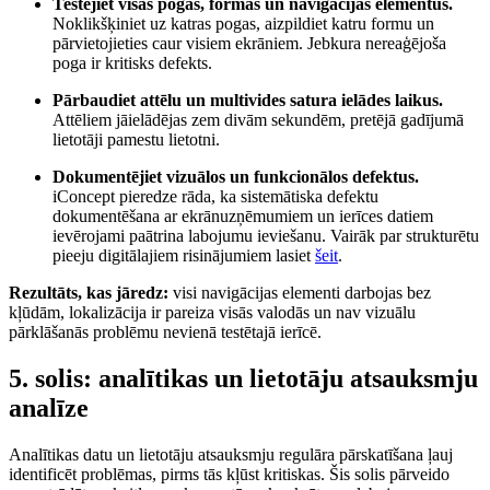
Testējiet visas pogas, formas un navigācijas elementus.
Noklikšķiniet uz katras pogas, aizpildiet katru formu un
pārvietojieties caur visiem ekrāniem. Jebkura nereaģējoša
poga ir kritisks defekts.
Pārbaudiet attēlu un multivides satura ielādes laikus.
Attēliem jāielādējas zem divām sekundēm, pretējā gadījumā
lietotāji pamestu lietotni.
Dokumentējiet vizuālos un funkcionālos defektus.
iConcept pieredze rāda, ka sistemātiska defektu
dokumentēšana ar ekrānuzņēmumiem un ierīces datiem
ievērojami paātrina labojumu ieviešanu. Vairāk par strukturētu
pieeju digitālajiem risinājumiem lasiet
šeit
.
Rezultāts, kas jāredz:
visi navigācijas elementi darbojas bez
kļūdām, lokalizācija ir pareiza visās valodās un nav vizuālu
pārklāšanās problēmu nevienā testētajā ierīcē.
5. solis: analītikas un lietotāju atsauksmju
analīze
Analītikas datu un lietotāju atsauksmju regulāra pārskatīšana ļauj
identificēt problēmas, pirms tās kļūst kritiskas. Šis solis pārveido