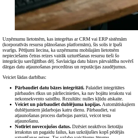
Uzņēmumu lietotnēm, kas integrētas ar CRM vai ERP sistēmām
(korporatīvās resursu plānošanas platformām), šis solis ir īpaši
svarīgs. Pētījumi liecina, ka uzņēmumu mobilajām lietotnēm
nepieciešams četras reizes vairāk uzturēšanas resursu tieši šo
integrāciju sarežģītības dēļ. Savlaicīga datu bāzes pārvaldība novērš
dārgas datu atjaunošanas procedūras un reputācijas zaudējumus.
Veiciet šādas darbības:
Pārbaudiet datu bāzes integritāti.
Palaidiet integritātes
pārbaudes rīkus un pārliecinieties, ka nav bojātu ierakstu vai
nekonsekvento saistību. Rezultāts: nulles kļūdu atskaite.
Veiciet un pārbaudiet dublējuma kopijas.
Automātiskajiem
dublējumiem jādarbojas katru dienu. Pārbaudiet, vai
atjaunošanas process darbojas pareizi, veicot testa
atjaunošanu.
Notīriet novecojušos datus.
Dzēsiet neaktīvos lietotāju
ierakstus un pagaidu failus, kas uzkrājušies kopš pēdējās
uzturēšanas reizes. Tas uzlabo vaicājumu ātrumu.