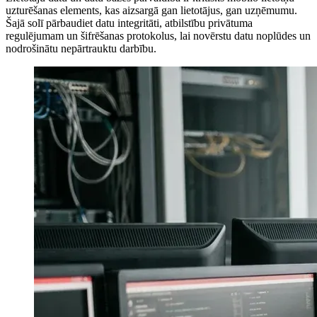
uzturēšanas elements, kas aizsargā gan lietotājus, gan uzņēmumu.
Šajā solī pārbaudiet datu integritāti, atbilstību privātuma
regulējumam un šifrēšanas protokolus, lai novērstu datu noplūdes un
nodrošinātu nepārtrauktu darbību.