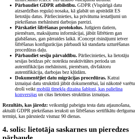
Pārbaudiet GDPR atbilstību.
GDPR (Vispārīgā datu
aizsardzības regula) nosaka, kā glabāt un apstrādāt ES
lietotāju datus. Pārliecinieties, ka privātuma iestatījumi un
piekrišanas mehānismi darbojas pareizi.
Pārskatiet šifrēšanas protokolus.
Jutīgiem datiem,
piemēram, maksājumu informācijai, jābūt šifrētiem gan
glabāšanas, gan pārraides laikā. iConcept risinājumi ietver
šifrēšanas konfigurācijas pārbaudi kā standarta uzturēšanas
procedūras daļu.
Pārbaudiet sesiju pārvaldību.
Pārliecinieties, ka lietotāju
sesijas beidzas pēc noteikta neaktivitātes perioda un
autentifikācijas mehānismi, piemēram, divfaktoru
autentifikācija, darbojas bez kļūdām.
Dokumentējiet datu migrācijas procedūras.
Katrai
izmaiņai datu struktūrā jābūt dokumentētai, lai nākotnē varētu
droši veikt
mobilā tīmekļa dizaina šabloni, kas palielina
konversijas
un citas lietotnes struktūras izmaiņas.
Rezultāts, kas jāredz:
veiksmīgi pabeigta testa datu atjaunošana,
aktuāli GDPR piekrišanas ieraksti un šifrēšanas sertifikātu derīguma
termiņi, kas pārsniedz vismaz 90 dienas.
4. solis: lietotāja saskarnes un pieredzes
pārbaude