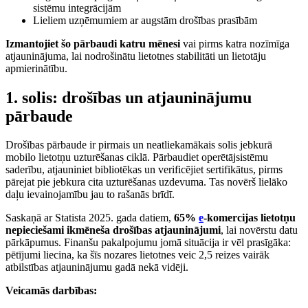
sistēmu integrācijām
Lieliem uzņēmumiem ar augstām drošības prasībām
Izmantojiet šo pārbaudi katru mēnesi
vai pirms katra nozīmīga
atjauninājuma, lai nodrošinātu lietotnes stabilitāti un lietotāju
apmierinātību.
1. solis: drošības un atjauninājumu
pārbaude
Drošības pārbaude ir pirmais un neatliekamākais solis jebkurā
mobilo lietotņu uzturēšanas ciklā. Pārbaudiet operētājsistēmu
saderību, atjauniniet bibliotēkas un verificējiet sertifikātus, pirms
pārejat pie jebkura cita uzturēšanas uzdevuma. Tas novērš lielāko
daļu ievainojamību jau to rašanās brīdī.
Saskaņā ar Statista 2025. gada datiem,
65%
e
-komercijas lietotņu
nepieciešami ikmēneša drošības atjauninājumi
, lai novērstu datu
pārkāpumus. Finanšu pakalpojumu jomā situācija ir vēl prasīgāka:
pētījumi liecina, ka šīs nozares lietotnes veic 2,5 reizes vairāk
atbilstības atjauninājumu gadā nekā vidēji.
Veicamās darbības: