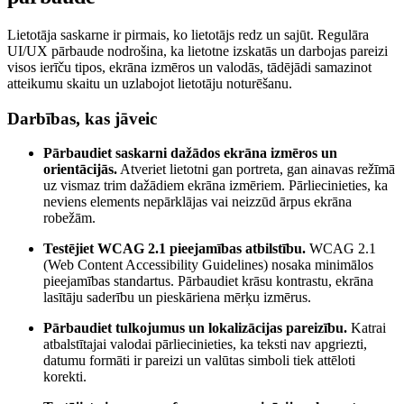
Lietotāja saskarne ir pirmais, ko lietotājs redz un sajūt. Regulāra
UI/UX pārbaude nodrošina, ka lietotne izskatās un darbojas pareizi
visos ierīču tipos, ekrāna izmēros un valodās, tādējādi samazinot
atteikumu skaitu un uzlabojot lietotāju noturēšanu.
Darbības, kas jāveic
Pārbaudiet saskarni dažādos ekrāna izmēros un
orientācijās.
Atveriet lietotni gan portreta, gan ainavas režīmā
uz vismaz trim dažādiem ekrāna izmēriem. Pārliecinieties, ka
neviens elements nepārklājas vai neizzūd ārpus ekrāna
robežām.
Testējiet WCAG 2.1 pieejamības atbilstību.
WCAG 2.1
(Web Content Accessibility Guidelines) nosaka minimālos
pieejamības standartus. Pārbaudiet krāsu kontrastu, ekrāna
lasītāju saderību un pieskāriena mērķu izmērus.
Pārbaudiet tulkojumus un lokalizācijas pareizību.
Katrai
atbalstītajai valodai pārliecinieties, ka teksti nav apgriezti,
datumu formāti ir pareizi un valūtas simboli tiek attēloti
korekti.