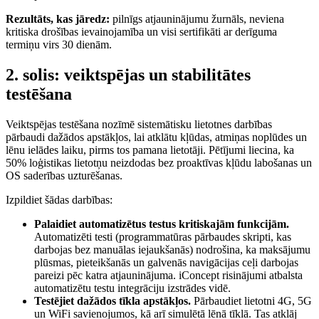
Rezultāts, kas jāredz:
pilnīgs atjauninājumu žurnāls, neviena
kritiska drošības ievainojamība un visi sertifikāti ar derīguma
termiņu virs 30 dienām.
2. solis: veiktspējas un stabilitātes
testēšana
Veiktspējas testēšana nozīmē sistemātisku lietotnes darbības
pārbaudi dažādos apstākļos, lai atklātu kļūdas, atmiņas noplūdes un
lēnu ielādes laiku, pirms tos pamana lietotāji. Pētījumi liecina, ka
50% loģistikas lietotņu neizdodas bez proaktīvas kļūdu labošanas un
OS saderības uzturēšanas.
Izpildiet šādas darbības:
Palaidiet automatizētus testus kritiskajām funkcijām.
Automatizēti testi (programmatūras pārbaudes skripti, kas
darbojas bez manuālas iejaukšanās) nodrošina, ka maksājumu
plūsmas, pieteikšanās un galvenās navigācijas ceļi darbojas
pareizi pēc katra atjauninājuma. iConcept risinājumi atbalsta
automatizētu testu integrāciju izstrādes vidē.
Testējiet dažādos tīkla apstākļos.
Pārbaudiet lietotni 4G, 5G
un WiFi savienojumos, kā arī simulētā lēnā tīklā. Tas atklāj