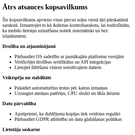
Ātrs atsauces kopsavilkums
Šis kopsavilkums apvieno visus piecus soļus vienā ātri pārskatāmā
sarakstā. Izmantojiet to kā ikdienas kontrolsarakstu, lai nodrošinātu,
ka mobilo lietotņu uzturēšana notiek sistemātiski un bez
izlaidumiem.
Drošība un atjauninājumi
Pārbaudiet OS saderību ar jaunākajām platformu versijām
Verificējiet drošības sertifikātus un API integrācijas
Lietojiet šifrēšanu visiem sensitīvajiem datiem
Veiktspēja un stabilitāte
Palaidiet automatizētus testus pēc katras izmaiņas
Uzraugiet atmiņas patēriņu, CPU slodzi un tīkla ātrumu
Datu pārvaldība
Apstipriniet, ka dublējuma kopijas tiek veidotas regulāri
Pārbaudiet GDPR atbilstību un datu glabāšanas politikas
Lietotāja saskarne