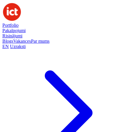
Portfolio
Pakalpojumi
Risinājumi
Blogs
Vakances
Par mums
EN
Uzraksti