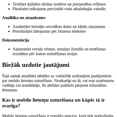
Testējiet dažādos ekrāna izmēros un pieejamības režīmos
Pārskatiet tulkojumu precizitāti visās atbalstītajās valodās
Analītika un atsauksmes
Analizējiet lietotāju uzvedības datus un kļūdu ziņojumus
Prioritizējiet labojumus pēc biznesa ietekmes
Dokumentācija
Atjauniniet versiju vēsturi, izmaiņu žurnālu un testēšanas
rezultātus pēc katras uzturēšanas sesijas
Biežāk uzdotie jautājumi
Šajā sadaļā atradīsiet atbildes uz visbiežāk uzdotajiem jautājumiem
par mobilo lietotņu uzturēšanu. Neatkarīgi no tā, vai esat uzņēmuma
vadītājs vai izstrādātājs, šīs atbildes palīdzēs pieņemt informētus
lēmumus.
Kas ir mobilo lietotņu uzturēšana un kāpēc tā ir
svarīga?
Mobilo lietotņu uzturēšana ir regulārs process, kurā tiek nodrošināta