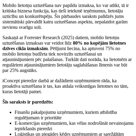
Mobilo lietotņu uzturēšana nav papildu izmaksa, ko var atlikt, tā ir
kritiska biznesa funkcija, kas tieši ietekmē ieņēmumus, lietotāju
uzticību un konkurētspēju. Šis pārbaudes saraksts palīdzēs jums
sistemātiski pārvaldīt katru uzturēšanas aspektu, nepalaidot garām
nevienu svarīgu soli.
Saskaņā ar Forrester Research (2025) datiem, mobilo lietotņu
uzturēšanas izmaksas var veidot līdz
80% no kopējām lietotnes
dzīves cikla izmaksām
. Pētījumi liecina, ka aptuveni 75% no
mobilo lietotņu budžeta tiek novirzīts uzturēšanai un
atjauninājumiem pēc palaišanas. Turklāt dati norāda, ka lietotnēm ar
regulāriem atjauninājumiem lietotāju saglabāšanas līmenis var būt
par 25% augstāks.
iConcept pieredze darbā ar dažādiem uzņēmumiem rāda, ka
proaktīva uzturēšana ir tas, kas atdala veiksmīgas lietotnes no tām,
kuras lietotāji pamet.
Šis saraksts ir paredzēts:
Finanšu pakalpojumu uzņēmumiem, kuriem atbilstība
regulējumam ir prioritāte
E-komercijas uzņēmumiem, kas vēlas nodrošināt nevainojamu
iepirkšanās pieredzi
Loģistikas un piegādes ķēdes uzņēmumiem ar sarežģītām