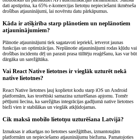
dati apstiprina, ka 65% e-komercijas lietotņu nepieciešami ikmēneša
drošības atjauninājumi, lai novērstu datu pārkāpumus.
Kāda ir atšķirība starp plānotiem un neplānotiem
atjauninājumiem?
Plānotie atjauninājumi tiek sagatavoti iepriekš, ietverot jaunas
funkcijas un optimizācijas. Neplānotie atjauninājumi rodas kļūdu vai
drošības incidentu dēļ un parasti prasa tūlītēju reaģēšanu, kas var būt
dārgāka un sarežģītāka.
Vai React Native lietotnes ir vieglāk uzturēt nekā
native lietotnes?
React Native lietotnes ļauj koplietot kodu starp iOS un Android
platformām, kas teorētiski samazina uzturēšanas apjomu. Tomēr
pētījumi liecina, ka sarežģītas integrācijas gadījumā native lietotnes
bieži vien ir stabilākas un vieglāk atkļūdojamas.
Cik maksā mobilo lietotņu uzturēšana Latvijā?
Izmaksas ir atkarīgas no lietotnes sarežģītības, izmantotajām
platformām un nepieciešamo atjauninājumu biežuma. Pamatojoties