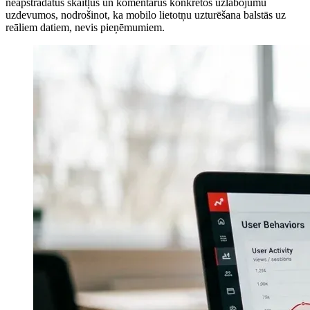
neapstrādātus skaitļus un komentārus konkrētos uzlabojumu
uzdevumos, nodrošinot, ka mobilo lietotņu uzturēšana balstās uz
reāliem datiem, nevis pieņēmumiem.