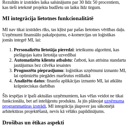
Rezultāts ir izstrādes laika saīsinājums par 30 līdz 50 procentiem,
kas tieši ietekmē projekta budžetu un laiku līdz tirgum.
MI integrācija lietotnes funkcionalitātē
MI nav tikai izstrādes rīks, tas kļūst par pašas lietotnes vērtības daļu.
Uzņēmumi finansiālo pakalpojumu, e-komercijas un loģistikas
jomās integrē MI, lai:
Personalizētu lietotāja pieredzi
: ieteikumu algoritmi, kas
pielāgojas katra lietotāja uzvedībai
Automatizētu klientu atbalstu
: čatboti, kas atrisina standarta
jautājumus bez cilvēka iesaistes
Prognozētu pieprasījumu
: loģistikas uzņēmumi izmanto MI,
lai optimizētu piegādes maršrutus reāllaikā
Analizētu datus
: finanšu aplikācijas izmanto MI, lai atklātu
krāpnieciskas darbības
Šīs iespējas ir īpaši aktuālas uzņēmumiem, kas vēlas veidot ne tikai
funkcionālu, bet arī inteliģentu produktu. Ja jūs plānojat
uzņēmuma
programmatūras izstrādi
, MI integrācija jāapsver jau sākotnējā
arhitektūras projektēšanā, nevis kā vēlāks papildinājums.
Drošības un ētikas aspekti