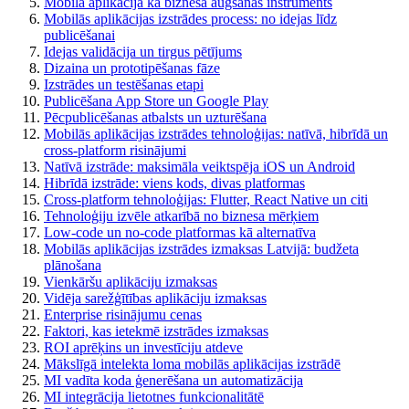
Mobilā aplikācija kā biznesa augšanas instruments
Mobilās aplikācijas izstrādes process: no idejas līdz
publicēšanai
Idejas validācija un tirgus pētījums
Dizaina un prototipēšanas fāze
Izstrādes un testēšanas etapi
Publicēšana App Store un Google Play
Pēcpublicēšanas atbalsts un uzturēšana
Mobilās aplikācijas izstrādes tehnoloģijas: natīvā, hibrīdā un
cross-platform risinājumi
Natīvā izstrāde: maksimāla veiktspēja iOS un Android
Hibrīdā izstrāde: viens kods, divas platformas
Cross-platform tehnoloģijas: Flutter, React Native un citi
Tehnoloģiju izvēle atkarībā no biznesa mērķiem
Low-code un no-code platformas kā alternatīva
Mobilās aplikācijas izstrādes izmaksas Latvijā: budžeta
plānošana
Vienkāršu aplikāciju izmaksas
Vidēja sarežģītības aplikāciju izmaksas
Enterprise risinājumu cenas
Faktori, kas ietekmē izstrādes izmaksas
ROI aprēķins un investīciju atdeve
Mākslīgā intelekta loma mobilās aplikācijas izstrādē
MI vadīta koda ģenerēšana un automatizācija
MI integrācija lietotnes funkcionalitātē