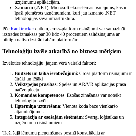
uzņēmumu aplikācijām.
Xamarin
(.NET): Microsoft ekosistēmas risinājums, kas ir
īpaši piemērots uzņēmumiem, kuri jau izmanto .NET
tehnoloģijas savā infrastruktūrā.
Pēc
Ranktracker
datiem, cross-platform risinājumi var samazināt
izstrādes izmaksas par 30 līdz 40 procentiem salīdzinājumā ar
pilnīgu natīvo izstrādi abām platformām.
Tehnoloģiju izvēle atkarībā no biznesa mērķiem
Izvēloties tehnoloģiju, jāņem vērā vairāki faktori:
Budžets un laika ierobežojumi
: Cross-platform risinājumi ir
ātrāki un lētāki
Veiktspējas prasības
: Spēles un AR/VR aplikācijas prasa
natīvo pieeju
Komandas kompetences
: Esošās zināšanas var noteikt
tehnoloģiju izvēli
Ilgtermiņa uzturēšana
: Vienota koda bāze vienkāršo
atjauninājumus
Integrācija ar esošajām sistēmām
: Svarīgi loģistikas un
uzņēmumu risinājumiem
Tieši šajā lēmumu pieņemšanas posmā konsultācija ar