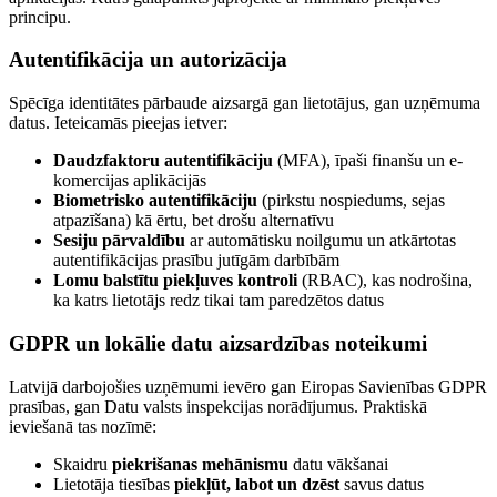
principu.
Autentifikācija un autorizācija
Spēcīga identitātes pārbaude aizsargā gan lietotājus, gan uzņēmuma
datus. Ieteicamās pieejas ietver:
Daudzfaktoru autentifikāciju
(MFA), īpaši finanšu un e-
komercijas aplikācijās
Biometrisko autentifikāciju
(pirkstu nospiedums, sejas
atpazīšana) kā ērtu, bet drošu alternatīvu
Sesiju pārvaldību
ar automātisku noilgumu un atkārtotas
autentifikācijas prasību jutīgām darbībām
Lomu balstītu piekļuves kontroli
(RBAC), kas nodrošina,
ka katrs lietotājs redz tikai tam paredzētos datus
GDPR un lokālie datu aizsardzības noteikumi
Latvijā darbojošies uzņēmumi ievēro gan Eiropas Savienības GDPR
prasības, gan Datu valsts inspekcijas norādījumus. Praktiskā
ieviešanā tas nozīmē:
Skaidru
piekrišanas mehānismu
datu vākšanai
Lietotāja tiesības
piekļūt, labot un dzēst
savus datus