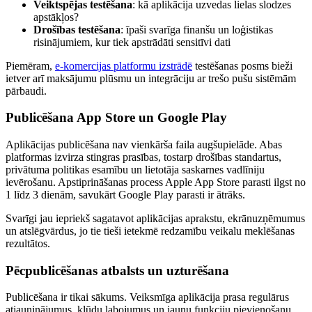
Veiktspējas testēšana
: kā aplikācija uzvedas lielas slodzes
apstākļos?
Drošības testēšana
: īpaši svarīga finanšu un loģistikas
risinājumiem, kur tiek apstrādāti sensitīvi dati
Piemēram,
e-komercijas platformu izstrādē
testēšanas posms bieži
ietver arī maksājumu plūsmu un integrāciju ar trešo pušu sistēmām
pārbaudi.
Publicēšana App Store un Google Play
Aplikācijas publicēšana nav vienkārša faila augšupielāde. Abas
platformas izvirza stingras prasības, tostarp drošības standartus,
privātuma politikas esamību un lietotāja saskarnes vadlīniju
ievērošanu. Apstiprināšanas process Apple App Store parasti ilgst no
1 līdz 3 dienām, savukārt Google Play parasti ir ātrāks.
Svarīgi jau iepriekš sagatavot aplikācijas aprakstu, ekrānuzņēmumus
un atslēgvārdus, jo tie tieši ietekmē redzamību veikalu meklēšanas
rezultātos.
Pēcpublicēšanas atbalsts un uzturēšana
Publicēšana ir tikai sākums. Veiksmīga aplikācija prasa regulārus
atjauninājumus, kļūdu labojumus un jaunu funkciju pievienošanu,