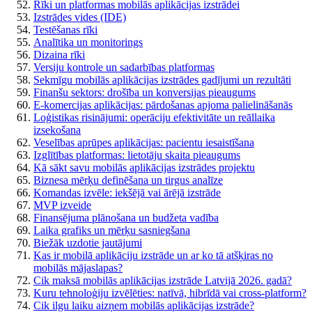
Rīki un platformas mobilās aplikācijas izstrādei
Izstrādes vides (IDE)
Testēšanas rīki
Analītika un monitorings
Dizaina rīki
Versiju kontrole un sadarbības platformas
Sekmīgu mobilās aplikācijas izstrādes gadījumi un rezultāti
Finanšu sektors: drošība un konversijas pieaugums
E-komercijas aplikācijas: pārdošanas apjoma palielināšanās
Loģistikas risinājumi: operāciju efektivitāte un reāllaika
izsekošana
Veselības aprūpes aplikācijas: pacientu iesaistīšana
Izglītības platformas: lietotāju skaita pieaugums
Kā sākt savu mobilās aplikācijas izstrādes projektu
Biznesa mērķu definēšana un tirgus analīze
Komandas izvēle: iekšējā vai ārējā izstrāde
MVP izveide
Finansējuma plānošana un budžeta vadība
Laika grafiks un mērķu sasniegšana
Biežāk uzdotie jautājumi
Kas ir mobilā aplikāciju izstrāde un ar ko tā atšķiras no
mobilās mājaslapas?
Cik maksā mobilās aplikācijas izstrāde Latvijā 2026. gadā?
Kuru tehnoloģiju izvēlēties: natīvā, hibrīdā vai cross-platform?
Cik ilgu laiku aizņem mobilās aplikācijas izstrāde?