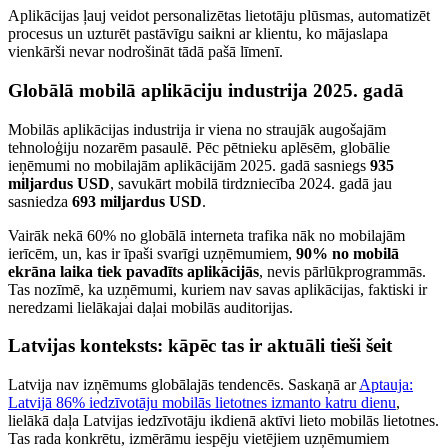
Aplikācijas ļauj veidot personalizētas lietotāju plūsmas, automatizēt
procesus un uzturēt pastāvīgu saikni ar klientu, ko mājaslapa
vienkārši nevar nodrošināt tādā pašā līmenī.
Globālā mobilā aplikāciju industrija 2025. gadā
Mobilās aplikācijas industrija ir viena no straujāk augošajām
tehnoloģiju nozarēm pasaulē. Pēc pētnieku aplēsēm, globālie
ieņēmumi no mobilajām aplikācijām 2025. gadā sasniegs
935
miljardus USD
, savukārt mobilā tirdzniecība 2024. gadā jau
sasniedza
693 miljardus USD
.
Vairāk nekā 60% no globālā interneta trafika nāk no mobilajām
ierīcēm, un, kas ir īpaši svarīgi uzņēmumiem,
90% no mobilā
ekrāna laika tiek pavadīts aplikācijās
, nevis pārlūkprogrammās.
Tas nozīmē, ka uzņēmumi, kuriem nav savas aplikācijas, faktiski ir
neredzami lielākajai daļai mobilās auditorijas.
Latvijas konteksts: kāpēc tas ir aktuāli tieši šeit
Latvija nav izņēmums globālajās tendencēs. Saskaņā ar
Aptauja:
Latvijā 86% iedzīvotāju mobilās lietotnes izmanto katru dienu
,
lielākā daļa Latvijas iedzīvotāju ikdienā aktīvi lieto mobilās lietotnes.
Tas rada konkrētu, izmērāmu iespēju vietējiem uzņēmumiem