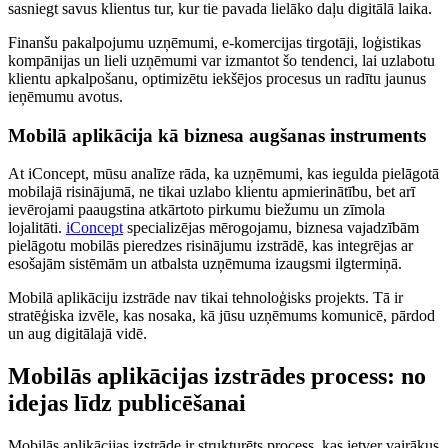
sasniegt savus klientus tur, kur tie pavada lielāko daļu digitālā laika.
Finanšu pakalpojumu uzņēmumi, e-komercijas tirgotāji, loģistikas
kompānijas un lieli uzņēmumi var izmantot šo tendenci, lai uzlabotu
klientu apkalpošanu, optimizētu iekšējos procesus un radītu jaunus
ieņēmumu avotus.
Mobilā aplikācija kā biznesa augšanas instruments
At iConcept, mūsu analīze rāda, ka uzņēmumi, kas iegulda pielāgotā
mobilajā risinājumā, ne tikai uzlabo klientu apmierinātību, bet arī
ievērojami paaugstina atkārtoto pirkumu biežumu un zīmola
lojalitāti.
iConcept
specializējas mērogojamu, biznesa vajadzībām
pielāgotu mobilās pieredzes risinājumu izstrādē, kas integrējas ar
esošajām sistēmām un atbalsta uzņēmuma izaugsmi ilgtermiņā.
Mobilā aplikāciju izstrāde nav tikai tehnoloģisks projekts. Tā ir
stratēģiska izvēle, kas nosaka, kā jūsu uzņēmums komunicē, pārdod
un aug digitālajā vidē.
Mobilās aplikācijas izstrādes process: no
idejas līdz publicēšanai
Mobilās aplikācijas izstrāde ir strukturēts process, kas ietver vairākus