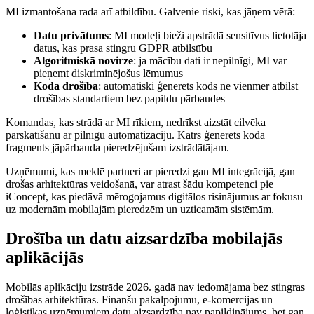
MI izmantošana rada arī atbildību. Galvenie riski, kas jāņem vērā:
Datu privātums
: MI modeļi bieži apstrādā sensitīvus lietotāja
datus, kas prasa stingru GDPR atbilstību
Algoritmiskā novirze
: ja mācību dati ir nepilnīgi, MI var
pieņemt diskriminējošus lēmumus
Koda drošība
: automātiski ģenerēts kods ne vienmēr atbilst
drošības standartiem bez papildu pārbaudes
Komandas, kas strādā ar MI rīkiem, nedrīkst aizstāt cilvēka
pārskatīšanu ar pilnīgu automatizāciju. Katrs ģenerēts koda
fragments jāpārbauda pieredzējušam izstrādātājam.
Uzņēmumi, kas meklē partneri ar pieredzi gan MI integrācijā, gan
drošas arhitektūras veidošanā, var atrast šādu kompetenci pie
iConcept, kas piedāvā mērogojamus digitālos risinājumus ar fokusu
uz modernām mobilajām pieredzēm un uzticamām sistēmām.
Drošība un datu aizsardzība mobilajās
aplikācijās
Mobilās aplikāciju izstrāde 2026. gadā nav iedomājama bez stingras
drošības arhitektūras. Finanšu pakalpojumu, e-komercijas un
loģistikas uzņēmumiem datu aizsardzība nav papildinājums, bet gan