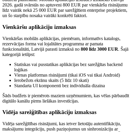
2026. gadā svārstās no aptuveni 800 EUR par vienkāršu risinājumu
līdz vairāk nekā 25 000 EUR par sarežģītiem enterprise projektiem,
un šo starpību nosaka vairāki konkrēti faktori.
Vienkāršu aplikāciju izmaksas
Vienkāršas mobilās aplikācijas, piemēram, informatīvs katalogs,
rezervācijas forma vai lojalitātes programma ar pamata
funkcionalitāti, Latvijā parasti izmaksā no
800 līdz 3000 EUR
. Šajā
kategorijā ietilpst:
Statiskas vai pusstatikas aplikācijas bez sarežģītas backend
loģikas
Vienas platformas risinājumi (tikai iOS vai tikai Android)
Ierobežots ekrānu skaits (5 līdz 10 skati)
Standarta UI komponenti bez individuāla dizaina
Šāds budžets ir piemērots maziem uzņēmumiem, kas vēlas pārbaudīt
digitālo kanālu pirms lielākas investīcijas.
Vidēja sarežģītības aplikāciju izmaksas
Vidēja sarežģītības risinājumi, kas ietver lietotāju autentifikāciju,
maksājumu integrāciju, push paziņojumus un sinhronizāciju ar