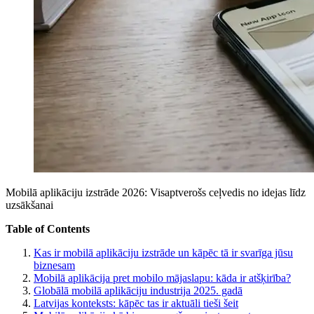
Mobilā aplikāciju izstrāde 2026: Visaptverošs ceļvedis no idejas līdz
uzsākšanai
Table of Contents
Kas ir mobilā aplikāciju izstrāde un kāpēc tā ir svarīga jūsu
biznesam
Mobilā aplikācija pret mobilo mājaslapu: kāda ir atšķirība?
Globālā mobilā aplikāciju industrija 2025. gadā
Latvijas konteksts: kāpēc tas ir aktuāli tieši šeit