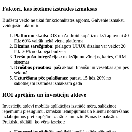
Faktori, kas ietekmē izstrādes izmaksas
Budžetu veido ne tikai funkcionalitātes apjoms. Galvenie izmaksu
veidojošie faktori ir:
Platformu skaits:
iOS un Android kopā izmaksā aptuveni 40
līdz 60% vairāk nekā viena platforma
Dizaina sarežģītība:
pielāgots UI/UX dizains var veidot 20
līdz 30% no kopējā budžeta
Trešo pušu integrācijas:
maksājumu vārtejas, kartes, CRM
sistēmas
Drošības prasības:
īpaši aktuāli finanšu un veselības aprūpes
sektorā
Uzturēšana pēc palaišanas:
parasti 15 līdz 20% no
sākotnējām izstrādes izmaksām gadā
ROI aprēķins un investīciju atdeve
Investīciju atdevi mobilās aplikācijas izstrādē mēra, salīdzinot
ieņēmumu pieaugumu, izmaksu ietaupījumus un klientu noturēšanas
uzlabojumus pret kopējām izstrādes un uzturēšanas izmaksām.
Praktiski rādītāji, ko vērts izsekot:
Konversijas rādītājs
mobilajā kanālā salīdzinājumā ar