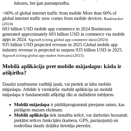
luksuss, bet gan pamatprasība.
>60% of global internet traffic from mobile
More than 60% of
global internet traffic now comes from mobile devices.
Ranktracker
(2024)
693 billion USD mobile app commerce in 2024
Businesses
generated approximately 693 billion USD in commerce via mobile
apps in 2024.
Sigosoft (citing global app commerce data) (2024)
935 billion USD projected revenue in 2025
Global mobile app
industry revenue is projected to surpass 935 billion USD in 2025.
Sigosoft (citing global app market forecasts) (2025)
Mobilā aplikācija pret mobilo mājaslapu: kāda ir
atšķirība?
Daudzi uzņēmumu vadītāji jautā, vai pietiek ar labu mobilo
mājaslapu. Atbilde ir vienkārša: mobilā aplikācija un mobilā
mājaslapa ir fundamentāli atšķirīgi rīki ar dažādiem mērķiem.
Mobilā mājaslapa
ir pārlūkprogrammā pieejams saturs, kas
pielāgots mazam ekrānam.
Mobilā aplikācija
tiek instalēta ierīcē, var darboties bezsaistē,
piekļūst ierīces funkcijām (kamera, GPS, paziņojumi) un
nodrošina daudz dziļāku lietotāja pieredzi.