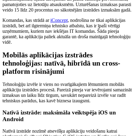
pamatojoties uz lietotāju atsauksmēm. Uzturēšanas izmaksas parasti
veido 15 līdz 20 procentus no sākotnējām izstrādes izmaksām gadā.
Komandas, kas strādā ar
iConcept
, nodrošina ne tikai aplikācijas
izstrādi, bet arī ilgtermiņa tehnisko atbalstu, kas ir īpaši vērtīgi
uzņēmumiem, kuriem nav iekšējas IT komandas. Šāda pieeja
garantē, ka aplikācija paliek aktuāla un droša mainīgajā tehnoloģiju
vidē.
Mobilās aplikācijas izstrādes
tehnoloģijas: natīvā, hibrīdā un cross-
platform risinājumi
Tehnoloģiju izvēle ir viens no svarīgākajiem lēmumiem mobilās
aplikāciju izstrādes procesā. Pareizā pieeja var ievērojami samazināt
izmaksas un laiku līdz tirgum, savukārt nepareizā izvēle var radīt
tehniskus parādus, kas kavē biznesa izaugsmi.
Natīvā izstrāde: maksimāla veiktspēja iOS un
Android
Natīvā izstrāde nozīmē atsevišķu aplikāciju veidošanu katrai