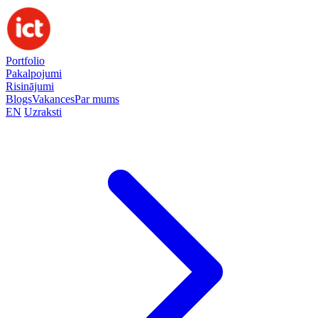
Portfolio
Pakalpojumi
Risinājumi
Blogs
Vakances
Par mums
EN
Uzraksti