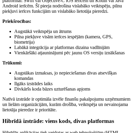
platformai: Swift vai Objective-C iOS ierīcēm un Kotlin vai Java
Android ierīcēm. Šī pieeja nodrošina vislabāko veiktspēju, pilnu
piekļuvi ierīces funkcijām un vislabāko lietotāja pieredzi.
Priekšrocības:
Augstākā veiktspēja un ātrums
Pilna piekļuve visām ierīces iespējām (kamera, GPS,
biometrija)
Labākā integrācija ar platformas dizaina vadlīnijām
Vienkāršāki atjauninājumi pēc jaunu OS versiju iznākšanas
Trūkumi:
Augstākas izmaksas, jo nepieciešamas divas atsevišķas
komandas
Ilgāks izstrādes laiks
Divkāršs koda bāzes uzturēšanas apjoms
Natīvā izstrāde ir optimāla izvēle finanšu pakalpojumu uzņēmumiem
un lielām organizācijām, kurām drošība, veiktspēja un nevainojama
lietotāja pieredze ir prioritāte.
Hibrīdā izstrāde: viens kods, divas platformas
Hibrīdās aplikācijas tiek veidotas ar web tehnoloģijām (HTML,