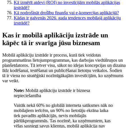
Kā izmērīt atdevi (ROI) no investīcijām mobilās aplikācijas
izstrādē?
Kā nodrošināt drošību finanšu vai e-komercijas aplikācijā?
Kādas ir galvenās 2026. gada tendences mobilajā aplikāciju
izstrādē?
Kas ir mobilā aplikāciju izstrāde un
kāpēc tā ir svarīga jūsu biznesam
Mobilā aplikāciju izstrāde ir process, kurā tiek veidotas
programmatūras lietojumprogrammas, kas darbojas viedtālruņos un
planšetdatoros. Tā ietver visu, sākot no idejas koncepcijas un dizaina
līdz kodēšanai, testēšanai un publicēšanai lietotņu veikalos. Šodien
tā ir viena no stratēģiski nozīmīgākajām investīcijām, ko uzņēmums
var veikt.
Note:
Mobilā aplikāciju izstrāde ir biznesa
nepieciešamība
Vairāk nekā 60% no globālā interneta satiksmes nāk no
mobilajiem ierīcēm, un 90% no lietotāju ekrāna laika
tiek pavadīts aplikācijās, nevis mobilajās
pārlūkprogrammās. Tas nozīmē, ka uzņēmumiem, kas
vēlas sasniegt savus klientus, mobilā aplikācija nav