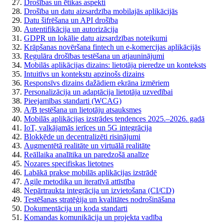
Drošības un ētikas aspekti
Drošība un datu aizsardzība mobilajās aplikācijās
Datu šifrēšana un API drošība
Autentifikācija un autorizācija
GDPR un lokālie datu aizsardzības noteikumi
Krāpšanas novēršana fintech un e-komercijas aplikācijās
Regulāra drošības testēšana un atjauninājumi
Mobilās aplikācijas dizains: lietotāja pieredze un konteksts
Intuitīvs un kontekstu apzinošs dizains
Responsīvs dizains dažādiem ekrāna izmēriem
Personalizācija un adaptācija lietotāja uzvedībai
Pieejamības standarti (WCAG)
A/B testēšana un lietotāju atsauksmes
Mobilās aplikācijas izstrādes tendences 2025.–2026. gadā
IoT, valkājamās ierīces un 5G integrācija
Blokķēde un decentralizēti risinājumi
Augmentētā realitāte un virtuālā realitāte
Reāllaika analītika un paredzošā analīze
Nozares specifiskas lietotnes
Labākā prakse mobilās aplikācijas izstrādē
Agile metodika un iteratīvā attīstība
Nepārtraukta integrācija un izvietošana (CI/CD)
Testēšanas stratēģija un kvalitātes nodrošināšana
Dokumentācija un koda standarti
Komandas komunikācija un projekta vadība