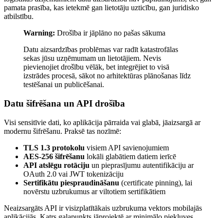
pamata prasība, kas ietekmē gan lietotāju uzticību, gan juridisko
atbilstību.
Warning:
Drošība ir jāplāno no pašas sākuma
Datu aizsardzības problēmas var radīt katastrofālas
sekas jūsu uzņēmumam un lietotājiem. Nevis
pievienojiet drošību vēlāk, bet integrējiet to visā
izstrādes procesā, sākot no arhitektūras plānošanas līdz
testēšanai un publicēšanai.
Datu šifrēšana un API drošība
Visi sensitīvie dati, ko aplikācija pārraida vai glabā, jāaizsargā ar
modernu šifrēšanu. Praksē tas nozīmē:
TLS 1.3 protokolu
visiem API savienojumiem
AES-256 šifrēšanu
lokāli glabātiem datiem ierīcē
API atslēgu rotāciju
un pieprasījumu autentifikāciju ar
OAuth 2.0 vai JWT tokenizāciju
Sertifikātu piespraudināšanu
(certificate pinning), lai
novērstu uzbrukumus ar viltotiem sertifikātiem
Neaizsargāts API ir visizplatītākais uzbrukuma vektors mobilajās
aplikācijās. Katrs galapunkts jāprojektē ar minimālo piekļuves