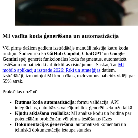
MI vadīta koda ģenerēšana un automatizācija
Vēl pirms dažiem gadiem izstrādātājs manuāli rakstīja katru koda
rindiņu. Šodien rīki kā
GitHub Copilot
,
ChatGPT
un
Google
Gemini
spēj ģenerēt funkcionālus koda fragmentus, automatizēt
testēšanu un pat ieteikt arhitektūras risinājumus. Saskaņā ar
MI
mobilo aplikāciju izstrāde 2026: Rīki un stratēģijas
datiem,
izstrādātāji, izmantojot MI koda rīkus, uzdevumus pabeidz vidēji par
55% ātrāk.
Praksē tas nozīmē:
Rutīnas koda automatizācija
: formu validācija, API
integrācijas, datu bāzes vaicājumi tiek ģenerēti sekunžu laikā
Kļūdu atklāšana reāllaikā
: MI analizē kodu un brīdina par
potenciālām problēmām vēl pirms testēšanas fāzes
Dokumentācijas ģenerēšana
: automatizēti komentāri un
tehniskā dokumentācija ietaupa stundas