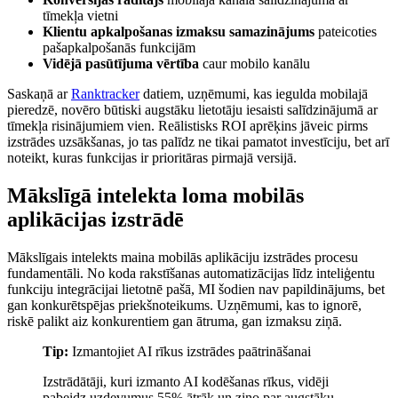
tīmekļa vietni
Klientu apkalpošanas izmaksu samazinājums
pateicoties
pašapkalpošanās funkcijām
Vidējā pasūtījuma vērtība
caur mobilo kanālu
Saskaņā ar
Ranktracker
datiem, uzņēmumi, kas iegulda mobilajā
pieredzē, novēro būtiski augstāku lietotāju iesaisti salīdzinājumā ar
tīmekļa risinājumiem vien. Reālistisks ROI aprēķins jāveic pirms
izstrādes uzsākšanas, jo tas palīdz ne tikai pamatot investīciju, bet arī
noteikt, kuras funkcijas ir prioritāras pirmajā versijā.
Mākslīgā intelekta loma mobilās
aplikācijas izstrādē
Mākslīgais intelekts maina mobilās aplikāciju izstrādes procesu
fundamentāli. No koda rakstīšanas automatizācijas līdz inteliģentu
funkciju integrācijai lietotnē pašā, MI šodien nav papildinājums, bet
gan konkurētspējas priekšnoteikums. Uzņēmumi, kas to ignorē,
riskē palikt aiz konkurentiem gan ātruma, gan izmaksu ziņā.
Tip:
Izmantojiet AI rīkus izstrādes paātrināšanai
Izstrādātāji, kuri izmanto AI kodēšanas rīkus, vidēji
pabeidz uzdevumus 55% ātrāk un ziņo par augstāku