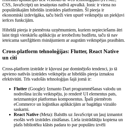
CSS, JavaScript) un iesaiņotas natīvā apvalkā. Ionic ir viena no
populārākajām hibrīdās izstrādes platformām. Šī pieeja ir
ekonomiski izdevīgāka, taču bieži vien upurē veiktspēju un piekļuvi
ierīces funkcijām.
Hibrīdā pieeja ir piemērota uzņēmumiem, kuriem nepieciešams ātri
laist tirgū vienkāršu aplikāciju ar ierobežotu budžetu, taču tā nav
ieteicama sarežģītiem risinājumiem ar augstām veiktspējas prasībām.
Cross-platform tehnoloģijas: Flutter, React Native
un citi
Cross-platform izstrāde ir kļuvusi par dominējošo tendenci, jo tā
apvieno natīvās izstrādes veiktspēju ar hibrīdās pieeja izmaksu
efektivitāti. Trīs vadošās tehnoloģijas šajā jomā ir:
Flutter
(Google): Izmanto Dart programmēšanas valodu un
nodrošina izcilu veiktspēju, jo renderē UI elementus pats,
neizmantojot platformas komponentus. Īpaši piemērots
eCommerce un loģistikas aplikācijām ar bagātīgu vizuālo
saskarni.
React Native
(Meta): Balstīts uz JavaScript un ļauj izmantot
esošās web izstrādes zināšanas. Liela izstrādātāju kopiena un
plašs bibliotēku klāsts padara to par populāru izvēli