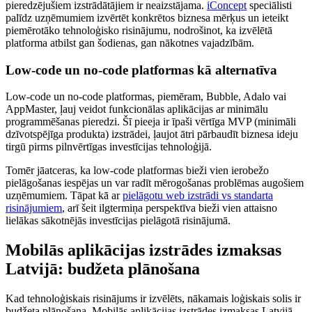
pieredzējušiem izstrādātājiem ir neaizstājama.
iConcept
speciālisti
palīdz uzņēmumiem izvērtēt konkrētos biznesa mērķus un ieteikt
piemērotāko tehnoloģisko risinājumu, nodrošinot, ka izvēlētā
platforma atbilst gan šodienas, gan nākotnes vajadzībām.
Low-code un no-code platformas kā alternatīva
Low-code un no-code platformas, piemēram, Bubble, Adalo vai
AppMaster, ļauj veidot funkcionālas aplikācijas ar minimālu
programmēšanas pieredzi. Šī pieeja ir īpaši vērtīga MVP (minimāli
dzīvotspējīga produkta) izstrādei, ļaujot ātri pārbaudīt biznesa ideju
tirgū pirms pilnvērtīgas investīcijas tehnoloģijā.
Tomēr jāatceras, ka low-code platformas bieži vien ierobežo
pielāgošanas iespējas un var radīt mērogošanas problēmas augošiem
uzņēmumiem. Tāpat kā ar
pielāgotu web izstrādi vs standarta
risinājumiem
, arī šeit ilgtermiņa perspektīva bieži vien attaisno
lielākas sākotnējās investīcijas pielāgotā risinājumā.
Mobilās aplikācijas izstrādes izmaksas
Latvijā: budžeta plānošana
Kad tehnoloģiskais risinājums ir izvēlēts, nākamais loģiskais solis ir
budžeta plānošana. Mobilās aplikācijas izstrādes izmaksas Latvijā