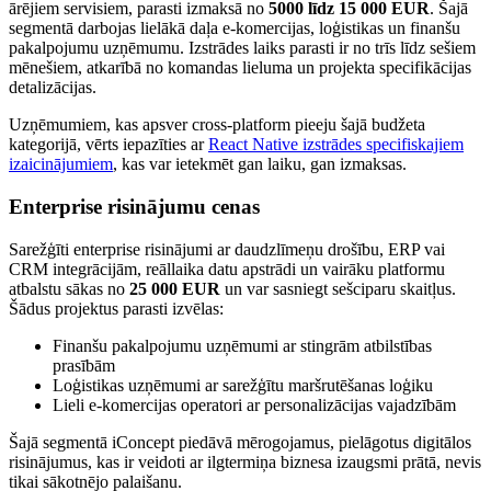
ārējiem servisiem, parasti izmaksā no
5000 līdz 15 000 EUR
. Šajā
segmentā darbojas lielākā daļa e-komercijas, loģistikas un finanšu
pakalpojumu uzņēmumu. Izstrādes laiks parasti ir no trīs līdz sešiem
mēnešiem, atkarībā no komandas lieluma un projekta specifikācijas
detalizācijas.
Uzņēmumiem, kas apsver cross-platform pieeju šajā budžeta
kategorijā, vērts iepazīties ar
React Native izstrādes specifiskajiem
izaicinājumiem
, kas var ietekmēt gan laiku, gan izmaksas.
Enterprise risinājumu cenas
Sarežģīti enterprise risinājumi ar daudzlīmeņu drošību, ERP vai
CRM integrācijām, reāllaika datu apstrādi un vairāku platformu
atbalstu sākas no
25 000 EUR
un var sasniegt sešciparu skaitļus.
Šādus projektus parasti izvēlas:
Finanšu pakalpojumu uzņēmumi ar stingrām atbilstības
prasībām
Loģistikas uzņēmumi ar sarežģītu maršrutēšanas loģiku
Lieli e-komercijas operatori ar personalizācijas vajadzībām
Šajā segmentā iConcept piedāvā mērogojamus, pielāgotus digitālos
risinājumus, kas ir veidoti ar ilgtermiņa biznesa izaugsmi prātā, nevis
tikai sākotnējo palaišanu.