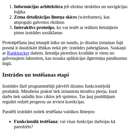
Informācijas arhitektūra
jeb ekrānu struktūra un navigācijas
loģika
Zema detalizācijas līmeņa skices
(wireframes), kas
atspoguļo galvenos ekrānus
Interaktīvs prototips
, ko var testēt ar reāliem lietotājiem
pirms izstrādes uzsākšanas
Prototipēšana ļauj ietaupīt laiku un naudu, jo dizaina izmaiņas šajā
posmā ir daudzkārt lētākas nekā pēc izstrādes pabeigšanas. Saskaņā
ar
Ranktracker
datiem, lietotāja pieredzes kvalitāte ir viens no
galvenajiem faktoriem, kas nosaka aplikācijas ilgtermiņa panākumus
tirgū.
Izstrādes un testēšanas etapi
Izstrādes fāzē programmētāji pārvērš dizainu funkcionējošā
produktā. Mūsdienu praksē tiek izmantota iteratīva pieeja, kurā
darbs tiek sadalīts īsos ciklos jeb sprintos. Tas ļauj pasūtītājam
regulāri redzēt progresu un ieviest korekcijas.
Paralēli izstrādei notiek testēšana vairākos līmeņos:
Funkcionālā testēšana
: vai visas funkcijas darbojas kā
paredzēts?