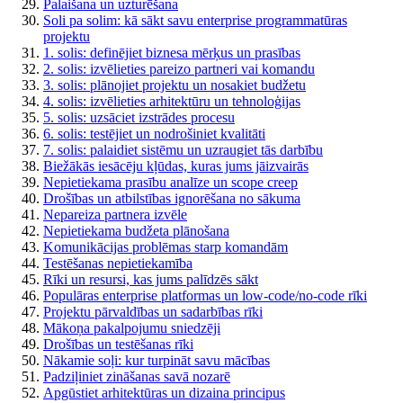
Palaišana un uzturēšana
Soli pa solim: kā sākt savu enterprise programmatūras
projektu
1. solis: definējiet biznesa mērķus un prasības
2. solis: izvēlieties pareizo partneri vai komandu
3. solis: plānojiet projektu un nosakiet budžetu
4. solis: izvēlieties arhitektūru un tehnoloģijas
5. solis: uzsāciet izstrādes procesu
6. solis: testējiet un nodrošiniet kvalitāti
7. solis: palaidiet sistēmu un uzraugiet tās darbību
Biežākās iesācēju kļūdas, kuras jums jāizvairās
Nepietiekama prasību analīze un scope creep
Drošības un atbilstības ignorēšana no sākuma
Nepareiza partnera izvēle
Nepietiekama budžeta plānošana
Komunikācijas problēmas starp komandām
Testēšanas nepietiekamība
Rīki un resursi, kas jums palīdzēs sākt
Populāras enterprise platformas un low-code/no-code rīki
Projektu pārvaldības un sadarbības rīki
Mākoņa pakalpojumu sniedzēji
Drošības un testēšanas rīki
Nākamie soļi: kur turpināt savu mācības
Padziļiniet zināšanas savā nozarē
Apgūstiet arhitektūras un dizaina principus