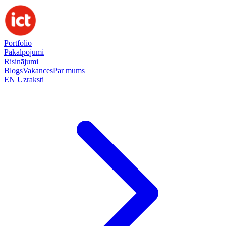
Portfolio
Pakalpojumi
Risinājumi
Blogs
Vakances
Par mums
EN
Uzraksti