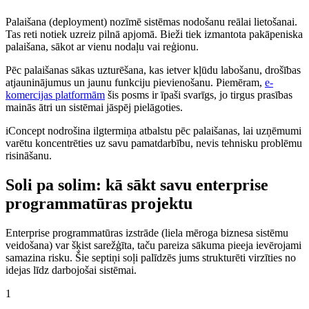
Palaišana (deployment) nozīmē sistēmas nodošanu reālai lietošanai.
Tas reti notiek uzreiz pilnā apjomā. Bieži tiek izmantota pakāpeniska
palaišana, sākot ar vienu nodaļu vai reģionu.
Pēc palaišanas sākas uzturēšana, kas ietver kļūdu labošanu, drošības
atjauninājumus un jaunu funkciju pievienošanu. Piemēram,
e-
komercijas platformām
šis posms ir īpaši svarīgs, jo tirgus prasības
mainās ātri un sistēmai jāspēj pielāgoties.
iConcept nodrošina ilgtermiņa atbalstu pēc palaišanas, lai uzņēmumi
varētu koncentrēties uz savu pamatdarbību, nevis tehnisku problēmu
risināšanu.
Soli pa solim: kā sākt savu enterprise
programmatūras projektu
Enterprise programmatūras izstrāde (liela mēroga biznesa sistēmu
veidošana) var šķist sarežģīta, taču pareiza sākuma pieeja ievērojami
samazina risku. Šie septiņi soļi palīdzēs jums strukturēti virzīties no
idejas līdz darbojošai sistēmai.
1