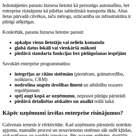
Iedomājieties parasto biznesa lietotni kā personīgo automašīnu, bet
enterprise risinājumu kā pilsētas sabiedriskā transporta tīklu. Abas
lietas pārvadā cilvēkus, taču mērogs, uzticamība un infrastruktūra ir
pilnīgi atšķirīgas.
Konkrētāk, parasta biznesa lietotne parasti:
apkalpo vienu lietotāju vai nelielu komandu
glabā datus lokāli vai vienkāršā mākonī
piedāvā standarta funkcijas bez pielāgošanas iespējām
Savukārt enterprise programmatūra:
integrējas ar citām sistēmām
(piemēram, grāmatvedību,
noliktavu, CRM)
nodrošina augstu drošības līmeni
un atbilstību nozares
regulējumam
spēj augt kopā ar uzņēmumu
, neprasot pilnīgu pārstrādi
piedāvā detalizētas atskaites un analīzi
reālā laikā
Kāpēc uzņēmumi izvēlas enterprise risinājumus?
Galvenais iemesls ir efektivitāte. Kad uzņēmums pārsniedz noteiktu
apjomu, manuālie procesi un nesavienotas sistēmas sāk radīt kļūdas,
aizkavēšanos un papildu izmaksas. Pēc nozares aplēsēm, digitālās