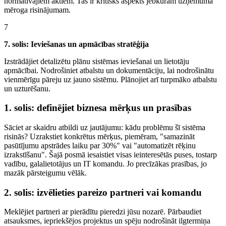
normatīvajiem aktiem. Tas ir kritisks aspekts jebkuram uzņēmuma
mēroga risinājumam.
7
7. solis: Ieviešanas un apmācības stratēģija
Izstrādājiet detalizētu plānu sistēmas ieviešanai un lietotāju
apmācībai. Nodrošiniet atbalstu un dokumentāciju, lai nodrošinātu
vienmērīgu pāreju uz jauno sistēmu. Plānojiet arī turpmāko atbalstu
un uzturēšanu.
1. solis: definējiet biznesa mērķus un prasības
Sāciet ar skaidru atbildi uz jautājumu: kādu problēmu šī sistēma
risinās? Uzrakstiet konkrētus mērķus, piemēram, "samazināt
pasūtījumu apstrādes laiku par 30%" vai "automatizēt rēķinu
izrakstīšanu". Šajā posmā iesaistiet visas ieinteresētās puses, tostarp
vadību, galalietotājus un IT komandu. Jo precīzākas prasības, jo
mazāk pārsteigumu vēlāk.
2. solis: izvēlieties pareizo partneri vai komandu
Meklējiet partneri ar pierādītu pieredzi jūsu nozarē. Pārbaudiet
atsauksmes, iepriekšējos projektus un spēju nodrošināt ilgtermiņa