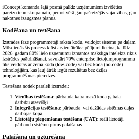
iConcept komanda šajā posmā palīdz uzņēmumiem izvēlēties
pareizo tehnisko pamatu, ņemot vērā gan pašreizējās vajadzības, gan
nākotnes izaugsmes plānus.
Kodēšana un testēšana
Izstrādes fāzē programmētāji raksta kodu, veidojot sistēmu pa daļām.
Mūsdienās šis process kļūst arvien ātrāks: pētījumi liecina, ka līdz
2026. gadam 80% lielo uzņēmumu izmantos mākslīgā intelekta rīkus
izstrādes paātrināšanai, savukārt 70% enterprise lietojumprogrammu
tiks veidotas ar zema koda (low-code) vai bez koda (no-code)
tehnoloģijām, kas ļauj ātrāk iegūt rezultātus bez dziļas
programmēšanas pieredzes.
Testēšana notiek paralēli izstrādei:
Vienības testēšana
: pārbauda katra mazā koda gabala
darbību atsevišķi
Integrācijas testēšana
: pārbauda, vai dažādas sistēmas daļas
darbojas kopā
Lietotāju pieņemšanas testēšana (UAT)
: reāli lietotāji
pārbauda sistēmu pirms palaišanas
Palaišana un uzturēšana