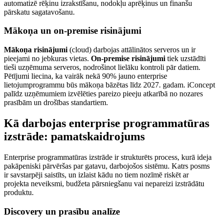
automatizē rēķinu izrakstīšanu, nodokļu aprēķinus un finanšu
pārskatu sagatavošanu.
Mākoņa un on-premise risinājumi
Mākoņa risinājumi
(cloud) darbojas attālinātos serveros un ir
pieejami no jebkuras vietas.
On-premise risinājumi
tiek uzstādīti
tieši uzņēmuma serveros, nodrošinot lielāku kontroli pār datiem.
Pētījumi liecina, ka vairāk nekā 90% jauno enterprise
lietojumprogrammu būs mākoņa bāzētas līdz 2027. gadam. iConcept
palīdz uzņēmumiem izvēlēties pareizo pieeju atkarībā no nozares
prasībām un drošības standartiem.
Kā darbojas enterprise programmatūras
izstrāde: pamatskaidrojums
Enterprise programmatūras izstrāde ir strukturēts process, kurā ideja
pakāpeniski pārvēršas par gatavu, darbojošos sistēmu. Katrs posms
ir savstarpēji saistīts, un izlaist kādu no tiem nozīmē riskēt ar
projekta neveiksmi, budžeta pārsniegšanu vai nepareizi izstrādātu
produktu.
Discovery un prasību analīze