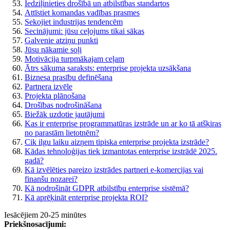
Iedziļinieties drošībā un atbilstības standartos
Attīstiet komandas vadības prasmes
Sekojiet industrijas tendencēm
Secinājumi: jūsu ceļojums tikai sākas
Galvenie atziņu punkti
Jūsu nākamie soļi
Motivācija turpmākajam ceļam
Ātrs sākuma saraksts: enterprise projekta uzsākšana
Biznesa prasību definēšana
Partnera izvēle
Projekta plānošana
Drošības nodrošināšana
Biežāk uzdotie jautājumi
Kas ir enterprise programmatūras izstrāde un ar ko tā atšķiras
no parastām lietotnēm?
Cik ilgu laiku aizņem tipiska enterprise projekta izstrāde?
Kādas tehnoloģijas tiek izmantotas enterprise izstrādē 2025.
gadā?
Kā izvēlēties pareizo izstrādes partneri e-komercijas vai
finanšu nozarei?
Kā nodrošināt GDPR atbilstību enterprise sistēmā?
Kā aprēķināt enterprise projekta ROI?
Iesācējiem
20-25 minūtes
Priekšnosacījumi: