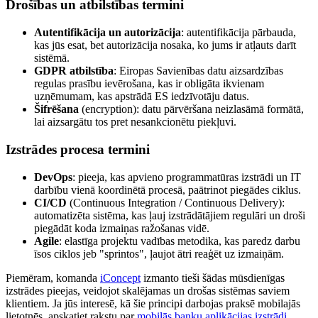
Drošības un atbilstības termini
Autentifikācija un autorizācija
: autentifikācija pārbauda,
kas jūs esat, bet autorizācija nosaka, ko jums ir atļauts darīt
sistēmā.
GDPR atbilstība
: Eiropas Savienības datu aizsardzības
regulas prasību ievērošana, kas ir obligāta ikvienam
uzņēmumam, kas apstrādā ES iedzīvotāju datus.
Šifrēšana
(encryption): datu pārvēršana neizlasāmā formātā,
lai aizsargātu tos pret nesankcionētu piekļuvi.
Izstrādes procesa termini
DevOps
: pieeja, kas apvieno programmatūras izstrādi un IT
darbību vienā koordinētā procesā, paātrinot piegādes ciklus.
CI/CD
(Continuous Integration / Continuous Delivery):
automatizēta sistēma, kas ļauj izstrādātājiem regulāri un droši
piegādāt koda izmaiņas ražošanas vidē.
Agile
: elastīga projektu vadības metodika, kas paredz darbu
īsos ciklos jeb "sprintos", ļaujot ātri reaģēt uz izmaiņām.
Piemēram, komanda
iConcept
izmanto tieši šādas mūsdienīgas
izstrādes pieejas, veidojot skalējamas un drošas sistēmas saviem
klientiem. Ja jūs interesē, kā šie principi darbojas praksē mobilajās
lietotnēs, apskatiet rakstu par
mobilās banku aplikācijas izstrādi
.