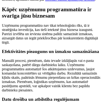
Kāpēc uzņēmumu programmatūra ir
svarīga jūsu biznesam
Uzņēmumu programmatūra nav tikai tehnoloģisks rīks, tā ir
stratēģiska investīcija, kas tieši ietekmē jūsu biznesa izaugsmi.
Pareizi izvēlēta un ieviesta sistēma palīdz samazināt izmaksas,
aizsargāt datus un iegūt priekšrocības pār konkurentiem digitālajā
tirgū.
Efektivitātes pieaugums un izmaksu samazināšana
Manuāli procesi, piemēram, datu ievade izklājlapās vai e-pasta
saskaņošana, patērē dārgu darbinieku laiku. Uzņēmumu
programmatūra automatizē šos atkārtojamos uzdevumus, ļaujot
komandai koncentrēties uz vērtīgāku darbu. Rezultātā samazinās
kļūdu skaits, paātrinās lēmumu pieņemšana un krītas operacionālās
izmaksas. Piemēram, loģistikas uzņēmums, kas automatizē
pasūtījumu apstrādi, var apkalpot vairāk klientu bez papildu
darbinieku piesaistes.
Datu drošība un atbilstība regulējumam