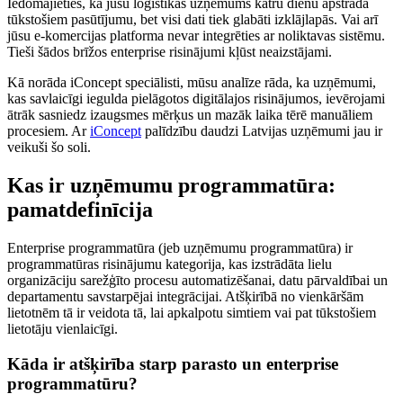
Iedomājieties, ka jūsu loģistikas uzņēmums katru dienu apstrādā
tūkstošiem pasūtījumu, bet visi dati tiek glabāti izklājlapās. Vai arī
jūsu e-komercijas platforma nevar integrēties ar noliktavas sistēmu.
Tieši šādos brīžos enterprise risinājumi kļūst neaizstājami.
Kā norāda iConcept speciālisti, mūsu analīze rāda, ka uzņēmumi,
kas savlaicīgi iegulda pielāgotos digitālajos risinājumos, ievērojami
ātrāk sasniedz izaugsmes mērķus un mazāk laika tērē manuāliem
procesiem. Ar
iConcept
palīdzību daudzi Latvijas uzņēmumi jau ir
veikuši šo soli.
Kas ir uzņēmumu programmatūra:
pamatdefinīcija
Enterprise programmatūra (jeb uzņēmumu programmatūra) ir
programmatūras risinājumu kategorija, kas izstrādāta lielu
organizāciju sarežģīto procesu automatizēšanai, datu pārvaldībai un
departamentu savstarpējai integrācijai. Atšķirībā no vienkāršām
lietotnēm tā ir veidota tā, lai apkalpotu simtiem vai pat tūkstošiem
lietotāju vienlaicīgi.
Kāda ir atšķirība starp parasto un enterprise
programmatūru?