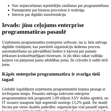
Nav nepieciešamas iepriekšējās zināšanas par programmēšanu
Pamatpratne par biznesa procesiem ir noderīga
Interese par digitālo transformāciju
Ievads: jūsu ceļojums enterprise
programmatūras pasaulē
Uzņēmumu programmatūra (enterprise software, tas ir, liela mēroga
digitālie risinājumi, kas paredzēti organizāciju ikdienas procesu
automatizēšanai un pārvaldībai) šodien ir kļuvusi par pamatu
jebkuram konkurētspējīgam biznesam. Ja jūs tikko sākat vadītāja
karjeru vai pārņemat jaunu atbildības jomu, šis ceļvedis ir radīts tieši
jums.
Kāpēc enterprise programmatūra ir svarīga tieši
tagad
Globālie ieguldījumi uzņēmumu programmatūrā turpina pieaugt ar
ievērojamu tempu. Pasaules mēroga izdevumi enterprise
programmatūrai tiek prognozēti 1,09 triljoni ASV dolāru apmērā, un
IT nozares izaugsme šajā segmentā sasniegs 13,2% gadā. Šie skaitļi
liecina par vienu skaidru patiesību: organizācijas visā pasaulē saprot,