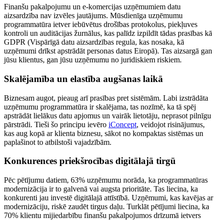
Finanšu pakalpojumu un e-komercijas uzņēmumiem datu
aizsardzība nav izvēles jautājums. Mūsdienīga uzņēmumu
programmatūra ietver iebūvētus drošības protokolus, piekļuves
kontroli un auditācijas žurnālus, kas palīdz izpildīt tādas prasības kā
GDPR (Vispārīgā datu aizsardzības regula, kas nosaka, kā
uzņēmumi drīkst apstrādāt personas datus Eiropā). Tas aizsargā gan
jūsu klientus, gan jūsu uzņēmumu no juridiskiem riskiem.
Skalējamība un elastība augšanas laikā
Biznesam augot, pieaug arī prasības pret sistēmām. Labi izstrādāta
uzņēmumu programmatūra ir skalējama, tas nozīmē, ka tā spēj
apstrādāt lielākus datu apjomus un vairāk lietotāju, neprasot pilnīgu
pārstrādi. Tieši šo principu ievēro
iConcept
, veidojot risinājumus,
kas aug kopā ar klienta biznesu, sākot no kompaktas sistēmas un
paplašinot to atbilstoši vajadzībām.
Konkurences priekšrocības digitālajā tirgū
Pēc pētījumu datiem, 63% uzņēmumu norāda, ka programmatūras
modernizācija ir to galvenā vai augsta prioritāte. Tas liecina, ka
konkurenti jau investē digitālajā attīstībā. Uzņēmumi, kas kavējas ar
modernizāciju, riskē zaudēt tirgus daļu. Turklāt pētījumi liecina, ka
70% klientu mijiedarbību finanšu pakalpojumos drīzumā ietvers