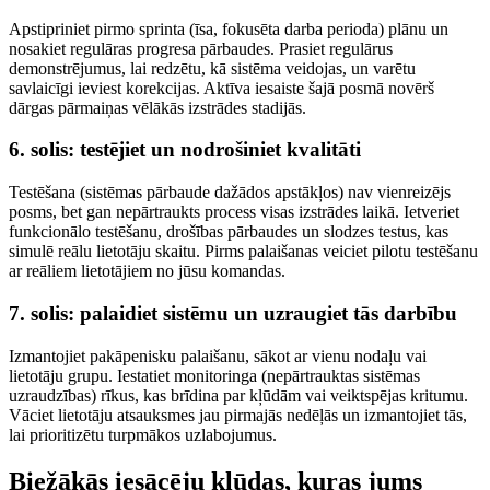
Apstipriniet pirmo sprinta (īsa, fokusēta darba perioda) plānu un
nosakiet regulāras progresa pārbaudes. Prasiet regulārus
demonstrējumus, lai redzētu, kā sistēma veidojas, un varētu
savlaicīgi ieviest korekcijas. Aktīva iesaiste šajā posmā novērš
dārgas pārmaiņas vēlākās izstrādes stadijās.
6. solis: testējiet un nodrošiniet kvalitāti
Testēšana (sistēmas pārbaude dažādos apstākļos) nav vienreizējs
posms, bet gan nepārtraukts process visas izstrādes laikā. Ietveriet
funkcionālo testēšanu, drošības pārbaudes un slodzes testus, kas
simulē reālu lietotāju skaitu. Pirms palaišanas veiciet pilotu testēšanu
ar reāliem lietotājiem no jūsu komandas.
7. solis: palaidiet sistēmu un uzraugiet tās darbību
Izmantojiet pakāpenisku palaišanu, sākot ar vienu nodaļu vai
lietotāju grupu. Iestatiet monitoringa (nepārtrauktas sistēmas
uzraudzības) rīkus, kas brīdina par kļūdām vai veiktspējas kritumu.
Vāciet lietotāju atsauksmes jau pirmajās nedēļās un izmantojiet tās,
lai prioritizētu turpmākos uzlabojumus.
Biežākās iesācēju kļūdas, kuras jums