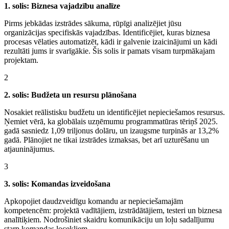
1. solis: Biznesa vajadzību analīze
Pirms jebkādas izstrādes sākuma, rūpīgi analizējiet jūsu
organizācijas specifiskās vajadzības. Identificējiet, kuras biznesa
procesas vēlaties automatizēt, kādi ir galvenie izaicinājumi un kādi
rezultāti jums ir svarīgākie. Šis solis ir pamats visam turpmākajam
projektam.
2
2. solis: Budžeta un resursu plānošana
Nosakiet reālistisku budžetu un identificējiet nepieciešamos resursus.
Ņemiet vērā, ka globālais uzņēmumu programmatūras tēriņš 2025.
gadā sasniedz 1,09 triljonus dolāru, un izaugsme turpinās ar 13,2%
gadā. Plānojiet ne tikai izstrādes izmaksas, bet arī uzturēšanu un
atjauninājumus.
3
3. solis: Komandas izveidošana
Apkopojiet daudzveidīgu komandu ar nepieciešamajām
kompetencēm: projektā vadītājiem, izstrādātājiem, testeri un biznesa
analītiķiem. Nodrošiniet skaidru komunikāciju un loļu sadalījumu
starp komandas locekļiem.