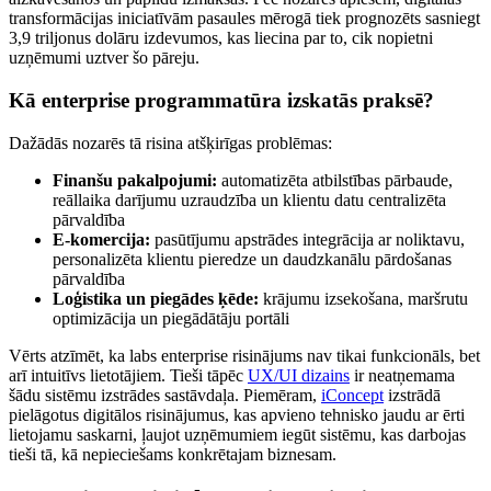
transformācijas iniciatīvām pasaules mērogā tiek prognozēts sasniegt
3,9 triljonus dolāru izdevumos, kas liecina par to, cik nopietni
uzņēmumi uztver šo pāreju.
Kā enterprise programmatūra izskatās praksē?
Dažādās nozarēs tā risina atšķirīgas problēmas:
Finanšu pakalpojumi:
automatizēta atbilstības pārbaude,
reāllaika darījumu uzraudzība un klientu datu centralizēta
pārvaldība
E-komercija:
pasūtījumu apstrādes integrācija ar noliktavu,
personalizēta klientu pieredze un daudzkanālu pārdošanas
pārvaldība
Loģistika un piegādes ķēde:
krājumu izsekošana, maršrutu
optimizācija un piegādātāju portāli
Vērts atzīmēt, ka labs enterprise risinājums nav tikai funkcionāls, bet
arī intuitīvs lietotājiem. Tieši tāpēc
UX/UI dizains
ir neatņemama
šādu sistēmu izstrādes sastāvdaļa. Piemēram,
iConcept
izstrādā
pielāgotus digitālos risinājumus, kas apvieno tehnisko jaudu ar ērti
lietojamu saskarni, ļaujot uzņēmumiem iegūt sistēmu, kas darbojas
tieši tā, kā nepieciešams konkrētajam biznesam.