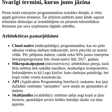
Svarīgi termini, kurus jums jāzina
Pirms ienirt enterprise programmatūras izstrādes detaļās, ir vērts
apgūt galvenos terminus. Šie jēdzieni palīdzēs jums labāk saprast
tehniskās diskusijas ar izstrādātājiem un pieņemt informētākus
lēmumus par sava uzņēmuma digitālo attīstību.
Arhitektūras pamatjēdzieni
Cloud-native
(mākoņdabīgs): programmatūra, kas no paša
sākuma veidota darbam mākoņvidē, nevis pārcelta uz turieni
vēlāk. Pēc pētījumu datiem, vairāk nekā 90% jaunu enterprise
lietojumprogrammu būs cloud-native līdz 2027. gadam.
Mikropakalpojumi
(microservices): arhitektūras pieeja, kurā
liela sistēma tiek sadalīta mazākos, neatkarīgos komponentos.
Iedomājieties to kā Lego klučus: katrs darbojas patstāvīgi, bet
kopā veido veselu konstrukciju.
API
(Application Programming Interface): saskarne, kas ļauj
dažādām sistēmām "sarunāties" savā starpā un apmainīties ar
datiem.
Skalējamība
(scalability): sistēmas spēja augt kopā ar jūsu
biznesu, apstrādājot arvien lielāku lietotāju skaitu vai datu
apjomu.