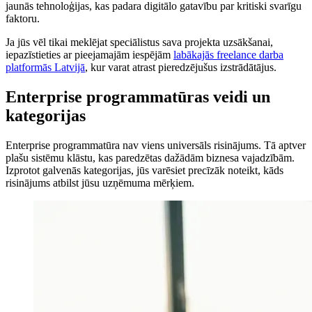
jaunās tehnoloģijas, kas padara digitālo gatavību par kritiski svarīgu
faktoru.
Ja jūs vēl tikai meklējat speciālistus sava projekta uzsākšanai,
iepazīstieties ar pieejamajām iespējām
labākajās freelance darba
platformās Latvijā
, kur varat atrast pieredzējušus izstrādātājus.
Enterprise programmatūras veidi un
kategorijas
Enterprise programmatūra nav viens universāls risinājums. Tā aptver
plašu sistēmu klāstu, kas paredzētas dažādām biznesa vajadzībām.
Izprotot galvenās kategorijas, jūs varēsiet precīzāk noteikt, kāds
risinājums atbilst jūsu uzņēmuma mērķiem.