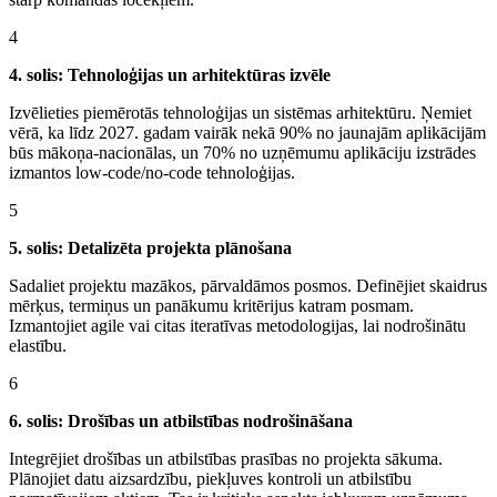
4
4. solis: Tehnoloģijas un arhitektūras izvēle
Izvēlieties piemērotās tehnoloģijas un sistēmas arhitektūru. Ņemiet
vērā, ka līdz 2027. gadam vairāk nekā 90% no jaunajām aplikācijām
būs mākoņa-nacionālas, un 70% no uzņēmumu aplikāciju izstrādes
izmantos low-code/no-code tehnoloģijas.
5
5. solis: Detalizēta projekta plānošana
Sadaliet projektu mazākos, pārvaldāmos posmos. Definējiet skaidrus
mērķus, termiņus un panākumu kritērijus katram posmam.
Izmantojiet agile vai citas iteratīvas metodologijas, lai nodrošinātu
elastību.
6
6. solis: Drošības un atbilstības nodrošināšana
Integrējiet drošības un atbilstības prasības no projekta sākuma.
Plānojiet datu aizsardzību, piekļuves kontroli un atbilstību