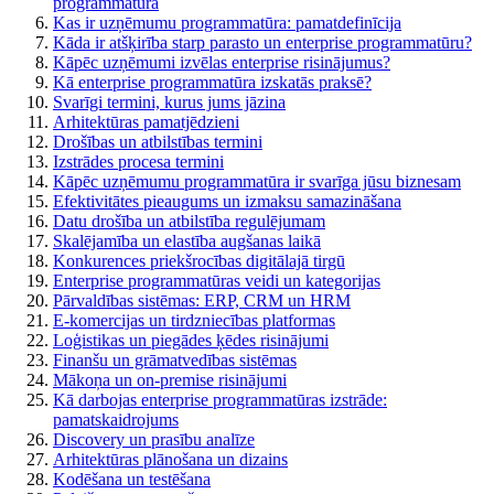
programmatūra
Kas ir uzņēmumu programmatūra: pamatdefinīcija
Kāda ir atšķirība starp parasto un enterprise programmatūru?
Kāpēc uzņēmumi izvēlas enterprise risinājumus?
Kā enterprise programmatūra izskatās praksē?
Svarīgi termini, kurus jums jāzina
Arhitektūras pamatjēdzieni
Drošības un atbilstības termini
Izstrādes procesa termini
Kāpēc uzņēmumu programmatūra ir svarīga jūsu biznesam
Efektivitātes pieaugums un izmaksu samazināšana
Datu drošība un atbilstība regulējumam
Skalējamība un elastība augšanas laikā
Konkurences priekšrocības digitālajā tirgū
Enterprise programmatūras veidi un kategorijas
Pārvaldības sistēmas: ERP, CRM un HRM
E-komercijas un tirdzniecības platformas
Loģistikas un piegādes ķēdes risinājumi
Finanšu un grāmatvedības sistēmas
Mākoņa un on-premise risinājumi
Kā darbojas enterprise programmatūras izstrāde:
pamatskaidrojums
Discovery un prasību analīze
Arhitektūras plānošana un dizains
Kodēšana un testēšana