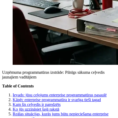
Uzņēmuma programmatūras izstrāde: Pilnīgs sākuma ceļvedis
jaunajiem vadītājiem
Table of Contents
Ievads: jūsu ceļojums enterprise programmatūras pasaulē
Kāpēc enterprise programmatūra ir svarīga tieši tagad
Kam šis ceļvedis ir paredzēts
Ko jūs uzzināsiet šajā rakstā
Reālas situācijas, kurās jums būtu nepieciešama enterprise