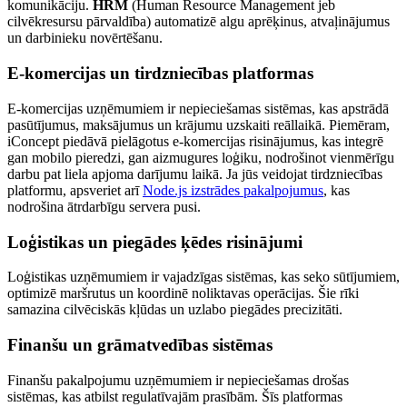
komunikāciju.
HRM
(Human Resource Management jeb
cilvēkresursu pārvaldība) automatizē algu aprēķinus, atvaļinājumus
un darbinieku novērtēšanu.
E-komercijas un tirdzniecības platformas
E-komercijas uzņēmumiem ir nepieciešamas sistēmas, kas apstrādā
pasūtījumus, maksājumus un krājumu uzskaiti reāllaikā. Piemēram,
iConcept piedāvā pielāgotus e-komercijas risinājumus, kas integrē
gan mobilo pieredzi, gan aizmugures loģiku, nodrošinot vienmērīgu
darbu pat liela apjoma darījumu laikā. Ja jūs veidojat tirdzniecības
platformu, apsveriet arī
Node.js izstrādes pakalpojumus
, kas
nodrošina ātrdarbīgu servera pusi.
Loģistikas un piegādes ķēdes risinājumi
Loģistikas uzņēmumiem ir vajadzīgas sistēmas, kas seko sūtījumiem,
optimizē maršrutus un koordinē noliktavas operācijas. Šie rīki
samazina cilvēciskās kļūdas un uzlabo piegādes precizitāti.
Finanšu un grāmatvedības sistēmas
Finanšu pakalpojumu uzņēmumiem ir nepieciešamas drošas
sistēmas, kas atbilst regulatīvajām prasībām. Šīs platformas