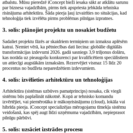
atbalstu. Mūsu pieredzē iConcept bieži iesaka sākt ar atklātu sarunu
par biznesa vajadzībām, pirms tiek apspriesta jebkāda tehniska
risinājuma arhitektūra. Šāda pieeja ļauj izvairīties no situācijas, kad
tehnoloģija tiek izvēlēta pirms problēmas pilnīgas izpratnes.
3. solis: plānojiet projektu un nosakiet budžetu
Sadaliet projektu fāzēs ar skaidriem termiņiem un izmaksu aplēsēm
katrai. Ņemiet vērā, ka pētniecības dati liecina: globālie digitālās
transformācijas izdevumi 2026. gadā sasniegs 3,9 triljonus dolāru,
kas norāda uz pieaugošu konkurenci par kvalificētiem speciālistiem
un attiecīgi augstākām izmaksām. Rezervējiet vismaz 15 līdz 20
procentus no budžeta neparedzētiem izdevumiem.
4. solis: izvēlieties arhitektūru un tehnoloģijas
Arhitektūra (sistēmas uzbūves pamatprincips) nosaka, cik viegli
sistēmu būs paplašināt nākotnē. Kopā ar tehnisko komandu
izvērtējiet, vai piemērotāka ir mākoņrisinājumu (cloud), lokāla vai
hibrīda pieeja. iConcept specializējas mērogojamu tīmekļa sistēmu
veidošanā, kas spēj augt līdzi uzņēmuma vajadzībām, nepieprasot
pilnīgu pārbūvi.
5. solis: uzsāciet izstrādes procesu