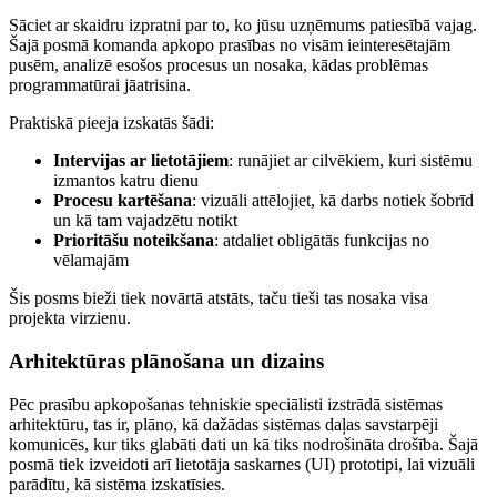
Sāciet ar skaidru izpratni par to, ko jūsu uzņēmums patiesībā vajag.
Šajā posmā komanda apkopo prasības no visām ieinteresētajām
pusēm, analizē esošos procesus un nosaka, kādas problēmas
programmatūrai jāatrisina.
Praktiskā pieeja izskatās šādi:
Intervijas ar lietotājiem
: runājiet ar cilvēkiem, kuri sistēmu
izmantos katru dienu
Procesu kartēšana
: vizuāli attēlojiet, kā darbs notiek šobrīd
un kā tam vajadzētu notikt
Prioritāšu noteikšana
: atdaliet obligātās funkcijas no
vēlamajām
Šis posms bieži tiek novārtā atstāts, taču tieši tas nosaka visa
projekta virzienu.
Arhitektūras plānošana un dizains
Pēc prasību apkopošanas tehniskie speciālisti izstrādā sistēmas
arhitektūru, tas ir, plāno, kā dažādas sistēmas daļas savstarpēji
komunicēs, kur tiks glabāti dati un kā tiks nodrošināta drošība. Šajā
posmā tiek izveidoti arī lietotāja saskarnes (UI) prototipi, lai vizuāli
parādītu, kā sistēma izskatīsies.