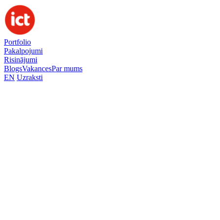
Portfolio
Pakalpojumi
Risinājumi
Blogs
Vakances
Par mums
EN
Uzraksti