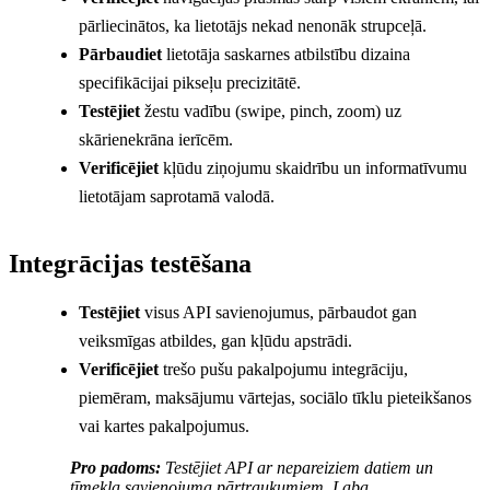
pārliecinātos, ka lietotājs nekad nenonāk strupceļā.
Pārbaudiet
lietotāja saskarnes atbilstību dizaina
specifikācijai pikseļu precizitātē.
Testējiet
žestu vadību (swipe, pinch, zoom) uz
skārienekrāna ierīcēm.
Verificējiet
kļūdu ziņojumu skaidrību un informatīvumu
lietotājam saprotamā valodā.
Integrācijas testēšana
Testējiet
visus API savienojumus, pārbaudot gan
veiksmīgas atbildes, gan kļūdu apstrādi.
Verificējiet
trešo pušu pakalpojumu integrāciju,
piemēram, maksājumu vārtejas, sociālo tīklu pieteikšanos
vai kartes pakalpojumus.
Pro padoms:
Testējiet API ar nepareiziem datiem un
tīmekļa savienojuma pārtraukumiem. Laba