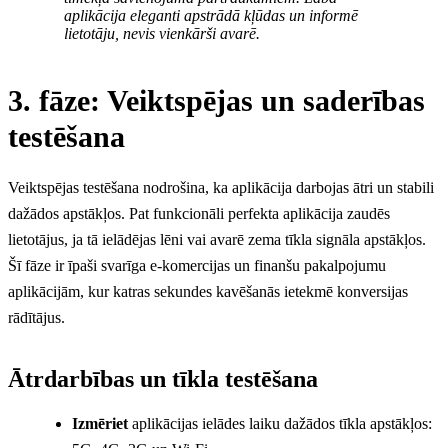
aplikācija eleganti apstrādā kļūdas un informē
lietotāju, nevis vienkārši avarē.
3. fāze: Veiktspējas un saderības
testēšana
Veiktspējas testēšana nodrošina, ka aplikācija darbojas ātri un stabili
dažādos apstākļos. Pat funkcionāli perfekta aplikācija zaudēs
lietotājus, ja tā ielādējas lēni vai avarē zema tīkla signāla apstākļos.
Šī fāze ir īpaši svarīga e-komercijas un finanšu pakalpojumu
aplikācijām, kur katras sekundes kavēšanās ietekmē konversijas
rādītājus.
Ātrdarbības un tīkla testēšana
Izmēriet
aplikācijas ielādes laiku dažādos tīkla apstākļos: