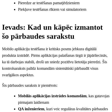
Pieredze ar testēšanas pamatjēdzieniem
Piekļuve testēšanas rīkiem vai simulatoriem
Ievads: Kad un kāpēc izmantot
šo pārbaudes sarakstu
Mobilo aplikāciju testēšana ir kritisks posms jebkura digitālā
produkta izstrādē. Pirms aplikācijas palaišanas tirgū ir jāpārliecinās,
ka tā darbojas stabili, droši un sniedz pozitīvu lietotāja pieredzi. Šis
kontrolsaraksts palīdz komandām sistemātiski pārbaudīt visus
svarīgākos aspektus.
Šis pārbaudes saraksts ir piemērots:
Mobilās aplikācijas izstrādes komandām
, kas gatavojas
pirmajam laidienam
QA inženieriem
, kuri veic regulāras kvalitātes pārbaudes