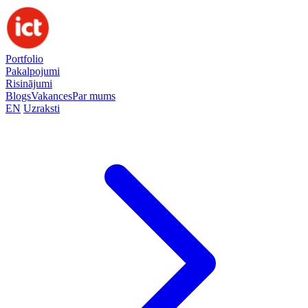
Portfolio
Pakalpojumi
Risinājumi
Blogs
Vakances
Par mums
EN
Uzraksti