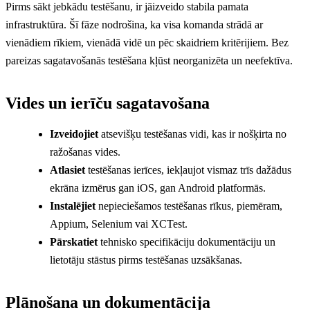
Pirms sākt jebkādu testēšanu, ir jāizveido stabila pamata
infrastruktūra. Šī fāze nodrošina, ka visa komanda strādā ar
vienādiem rīkiem, vienādā vidē un pēc skaidriem kritērijiem. Bez
pareizas sagatavošanās testēšana kļūst neorganizēta un neefektīva.
Vides un ierīču sagatavošana
Izveidojiet
atsevišķu testēšanas vidi, kas ir nošķirta no
ražošanas vides.
Atlasiet
testēšanas ierīces, iekļaujot vismaz trīs dažādus
ekrāna izmērus gan iOS, gan Android platformās.
Instalējiet
nepieciešamos testēšanas rīkus, piemēram,
Appium, Selenium vai XCTest.
Pārskatiet
tehnisko specifikāciju dokumentāciju un
lietotāju stāstus pirms testēšanas uzsākšanas.
Plānošana un dokumentācija