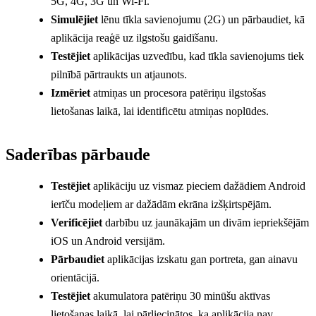
5G, 4G, 3G un Wi-Fi.
Simulējiet
lēnu tīkla savienojumu (2G) un pārbaudiet, kā
aplikācija reaģē uz ilgstošu gaidīšanu.
Testējiet
aplikācijas uzvedību, kad tīkla savienojums tiek
pilnībā pārtraukts un atjaunots.
Izmēriet
atmiņas un procesora patēriņu ilgstošas
lietošanas laikā, lai identificētu atmiņas noplūdes.
Saderības pārbaude
Testējiet
aplikāciju uz vismaz pieciem dažādiem Android
ierīču modeļiem ar dažādām ekrāna izšķirtspējām.
Verificējiet
darbību uz jaunākajām un divām iepriekšējām
iOS un Android versijām.
Pārbaudiet
aplikācijas izskatu gan portreta, gan ainavu
orientācijā.
Testējiet
akumulatora patēriņu 30 minūšu aktīvas
lietošanas laikā, lai pārliecinātos, ka aplikācija nav