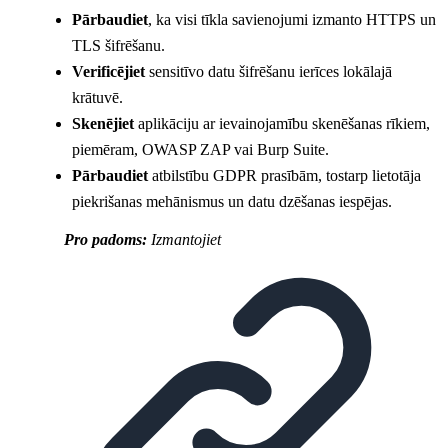
Pārbaudiet
, ka visi tīkla savienojumi izmanto HTTPS un
TLS šifrēšanu.
Verificējiet
sensitīvo datu šifrēšanu ierīces lokālajā
krātuvē.
Skenējiet
aplikāciju ar ievainojamību skenēšanas rīkiem,
piemēram, OWASP ZAP vai Burp Suite.
Pārbaudiet
atbilstību GDPR prasībām, tostarp lietotāja
piekrišanas mehānismus un datu dzēšanas iespējas.
Pro padoms:
Izmantojiet