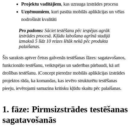
Projektu vadītājiem
, kas uzrauga izstrādes procesu
Uzņēmumiem
, kuri pasūta mobilās aplikācijas un vēlas
nodrošināt kvalitāti
Pro padoms:
Sāciet testēšanu pēc iespējas agrāk
izstrādes procesā. Kļūdu labošana agrīnā stadijā
izmaksā 5 līdz 10 reizes lētāk nekā pēc produkta
palaišanas.
Šis saraksts aptver četras galvenās testēšanas fāzes: sagatavošanos,
funkcionālo testēšanu, veiktspējas un saderības pārbaudi, kā arī
drošības testēšanu. iConcept pieredze mobilās aplikācijas izstrādes
projektos rāda, ka komandas, kas ievēro strukturētu testēšanas
pieeju, ievērojami samazina kritisku kļūdu skaitu pēc palaišanas.
1. fāze: Pirmsizstrādes testēšanas
sagatavošanās