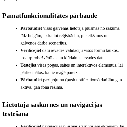
Pamatfunkcionalitātes pārbaude
Pārbaudiet
visas galvenās lietotāja plūsmas no sākuma
līdz beigām, ieskaitot reģistrāciju, pieteikšanos un
galvenos darba scenārijus.
Verificējiet
datu ievades validāciju visos formu laukos,
tostarp robežvērtības un kļūdainus ievades datus.
Testējiet
visas pogas, saites un interaktīvos elementus, lai
pārliecinātos, ka tie reaģē pareizi.
Pārbaudiet
paziņojumu (push notifications) darbību gan
aktīvā, gan fona režīmā.
Lietotāja saskarnes un navigācijas
testēšana
Verificējiet
navigācijas plūsmas starp visiem ekrāniem, lai