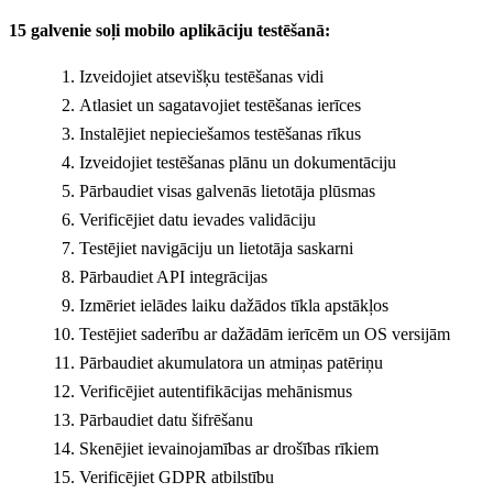
15 galvenie soļi mobilo aplikāciju testēšanā:
Izveidojiet atsevišķu testēšanas vidi
Atlasiet un sagatavojiet testēšanas ierīces
Instalējiet nepieciešamos testēšanas rīkus
Izveidojiet testēšanas plānu un dokumentāciju
Pārbaudiet visas galvenās lietotāja plūsmas
Verificējiet datu ievades validāciju
Testējiet navigāciju un lietotāja saskarni
Pārbaudiet API integrācijas
Izmēriet ielādes laiku dažādos tīkla apstākļos
Testējiet saderību ar dažādām ierīcēm un OS versijām
Pārbaudiet akumulatora un atmiņas patēriņu
Verificējiet autentifikācijas mehānismus
Pārbaudiet datu šifrēšanu
Skenējiet ievainojamības ar drošības rīkiem
Verificējiet GDPR atbilstību