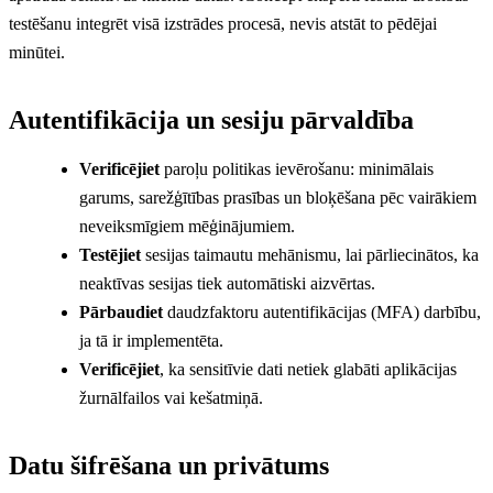
testēšanu integrēt visā izstrādes procesā, nevis atstāt to pēdējai
minūtei.
Autentifikācija un sesiju pārvaldība
Verificējiet
paroļu politikas ievērošanu: minimālais
garums, sarežģītības prasības un bloķēšana pēc vairākiem
neveiksmīgiem mēģinājumiem.
Testējiet
sesijas taimautu mehānismu, lai pārliecinātos, ka
neaktīvas sesijas tiek automātiski aizvērtas.
Pārbaudiet
daudzfaktoru autentifikācijas (MFA) darbību,
ja tā ir implementēta.
Verificējiet
, ka sensitīvie dati netiek glabāti aplikācijas
žurnālfailos vai kešatmiņā.
Datu šifrēšana un privātums