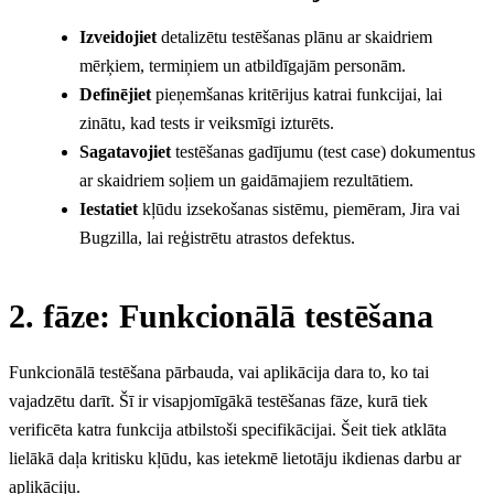
Izveidojiet
detalizētu testēšanas plānu ar skaidriem
mērķiem, termiņiem un atbildīgajām personām.
Definējiet
pieņemšanas kritērijus katrai funkcijai, lai
zinātu, kad tests ir veiksmīgi izturēts.
Sagatavojiet
testēšanas gadījumu (test case) dokumentus
ar skaidriem soļiem un gaidāmajiem rezultātiem.
Iestatiet
kļūdu izsekošanas sistēmu, piemēram, Jira vai
Bugzilla, lai reģistrētu atrastos defektus.
2. fāze: Funkcionālā testēšana
Funkcionālā testēšana pārbauda, vai aplikācija dara to, ko tai
vajadzētu darīt. Šī ir visapjomīgākā testēšanas fāze, kurā tiek
verificēta katra funkcija atbilstoši specifikācijai. Šeit tiek atklāta
lielākā daļa kritisku kļūdu, kas ietekmē lietotāju ikdienas darbu ar
aplikāciju.