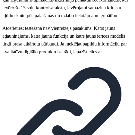
ievēro šo 15 soļu kontrolsarakstu, ievērojami samazina kritisku
kļūdu skaitu pēc palaišanas un uzlabo lietotāju apmierinātību.
Atcerieties: testēšana nav vienreizējs pasākums. Katrs jauns
atjauninājums, katra jauna funkcija un katrs jauns ierīces modelis
tirgū prasa atkārtotu pārbaudi. Ja meklējat papildu informāciju par
kvalitatīvu digitālo produktu izstrādi, iepazīstieties ar