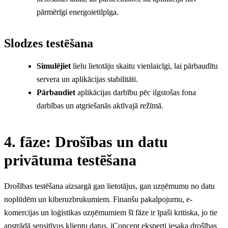
pārmērīgi energoietilpīga.
Slodzes testēšana
Simulējiet
lielu lietotāju skaitu vienlaicīgi, lai pārbaudītu
servera un aplikācijas stabilitāti.
Pārbaudiet
aplikācijas darbību pēc ilgstošas fona
darbības un atgriešanās aktīvajā režīmā.
4. fāze: Drošības un datu
privātuma testēšana
Drošības testēšana aizsargā gan lietotājus, gan uzņēmumu no datu
noplūdēm un kiberuzbrukumiem. Finanšu pakalpojumu, e-
komercijas un loģistikas uzņēmumiem šī fāze ir īpaši kritiska, jo tie
apstrādā sensitīvus klientu datus. iConcept eksperti iesaka drošības