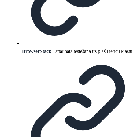
BrowserStack
- attālināta testēšana uz plašu ierīču klāstu