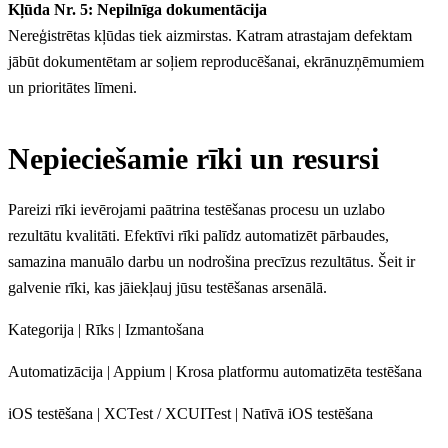
Kļūda Nr. 5: Nepilnīga dokumentācija
Nereģistrētas kļūdas tiek aizmirstas. Katram atrastajam defektam
jābūt dokumentētam ar soļiem reproducēšanai, ekrānuzņēmumiem
un prioritātes līmeni.
Nepieciešamie rīki un resursi
Pareizi rīki ievērojami paātrina testēšanas procesu un uzlabo
rezultātu kvalitāti. Efektīvi rīki palīdz automatizēt pārbaudes,
samazina manuālo darbu un nodrošina precīzus rezultātus. Šeit ir
galvenie rīki, kas jāiekļauj jūsu testēšanas arsenālā.
Kategorija | Rīks | Izmantošana
Automatizācija | Appium | Krosa platformu automatizēta testēšana
iOS testēšana | XCTest / XCUITest | Natīvā iOS testēšana