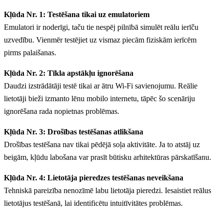
Kļūda Nr. 1: Testēšana tikai uz emulatoriem
Emulatori ir noderīgi, taču tie nespēj pilnībā simulēt reālu ierīču
uzvedību. Vienmēr testējiet uz vismaz piecām fiziskām ierīcēm
pirms palaišanas.
Kļūda Nr. 2: Tīkla apstākļu ignorēšana
Daudzi izstrādātāji testē tikai ar ātru Wi-Fi savienojumu. Reālie
lietotāji bieži izmanto lēnu mobilo internetu, tāpēc šo scenāriju
ignorēšana rada nopietnas problēmas.
Kļūda Nr. 3: Drošības testēšanas atlikšana
Drošības testēšana nav tikai pēdējā soļa aktivitāte. Ja to atstāj uz
beigām, kļūdu labošana var prasīt būtisku arhitektūras pārskatīšanu.
Kļūda Nr. 4: Lietotāja pieredzes testēšanas neveikšana
Tehniskā pareizība nenozīmē labu lietotāja pieredzi. Iesaistiet reālus
lietotājus testēšanā, lai identificētu intuitīvitātes problēmas.