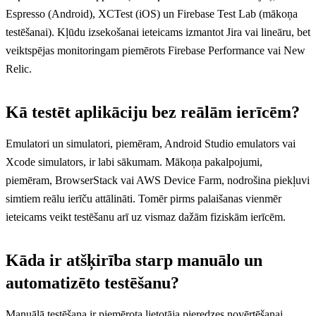
Espresso (Android), XCTest (iOS) un Firebase Test Lab (mākoņa
testēšanai). Kļūdu izsekošanai ieteicams izmantot Jira vai lineāru, bet
veiktspējas monitoringam piemērots Firebase Performance vai New
Relic.
Kā testēt aplikāciju bez reālām ierīcēm?
Emulatori un simulatori, piemēram, Android Studio emulators vai
Xcode simulators, ir labi sākumam. Mākoņa pakalpojumi,
piemēram, BrowserStack vai AWS Device Farm, nodrošina piekļuvi
simtiem reālu ierīču attālināti. Tomēr pirms palaišanas vienmēr
ieteicams veikt testēšanu arī uz vismaz dažām fiziskām ierīcēm.
Kāda ir atšķirība starp manuālo un
automatizēto testēšanu?
Manuālā testēšana ir piemērota lietotāja pieredzes novērtēšanai,