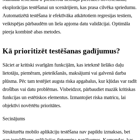
eksplorācijas testēšanai un scenārijiem, kas prasa cilvēka spriedumu.
Automatizētā testēšana ir efektīvāka atkārtotiem regresijas testiem,
veiktspējas pārbaudēm un liela apjoma datu validācijai. Optimāla
pieeja kombinē abas metodes.
Kā prioritizēt testēšanas gadījumus?
Sāciet ar kritiski svarīgām funkcijām, kas ietekmē lielāko daļu
lietotāju, piemēram, pieteikšanās, maksājumi vai galvenā darba
plūsma. Pēc tam testējiet augsta riska apgabalus, kur kļūdas var radīt
drošības vai datu problēmas. Visbeidzot, pārbaudiet mazāk kritiskas
funkcijas un estētiskos elementus. Izmantojiet riska matricu, lai
objektīvi novērtētu prioritātes.
Secinājums
Strukturēta mobilo aplikāciju testēšana nav papildu izmaksas, bet
gan ieguldījums aplikācijas ilgtermiņa panākumos. Komandas, kas