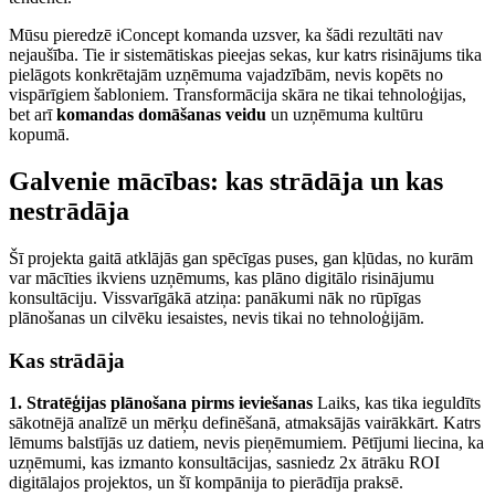
Mūsu pieredzē iConcept komanda uzsver, ka šādi rezultāti nav
nejaušība. Tie ir sistemātiskas pieejas sekas, kur katrs risinājums tika
pielāgots konkrētajām uzņēmuma vajadzībām, nevis kopēts no
vispārīgiem šabloniem. Transformācija skāra ne tikai tehnoloģijas,
bet arī
komandas domāšanas veidu
un uzņēmuma kultūru
kopumā.
Galvenie mācības: kas strādāja un kas
nestrādāja
Šī projekta gaitā atklājās gan spēcīgas puses, gan kļūdas, no kurām
var mācīties ikviens uzņēmums, kas plāno digitālo risinājumu
konsultāciju. Vissvarīgākā atziņa: panākumi nāk no rūpīgas
plānošanas un cilvēku iesaistes, nevis tikai no tehnoloģijām.
Kas strādāja
1. Stratēģijas plānošana pirms ieviešanas
Laiks, kas tika ieguldīts
sākotnējā analīzē un mērķu definēšanā, atmaksājās vairākkārt. Katrs
lēmums balstījās uz datiem, nevis pieņēmumiem. Pētījumi liecina, ka
uzņēmumi, kas izmanto konsultācijas, sasniedz 2x ātrāku ROI
digitālajos projektos, un šī kompānija to pierādīja praksē.