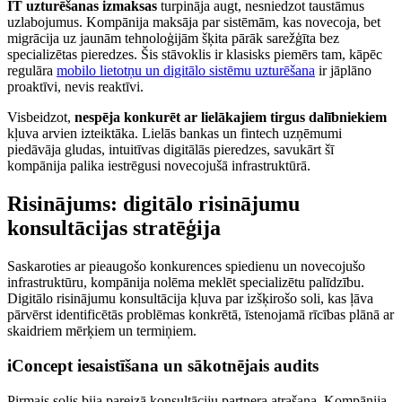
IT uzturēšanas izmaksas
turpināja augt, nesniedzot taustāmus
uzlabojumus. Kompānija maksāja par sistēmām, kas novecoja, bet
migrācija uz jaunām tehnoloģijām šķita pārāk sarežģīta bez
specializētas pieredzes. Šis stāvoklis ir klasisks piemērs tam, kāpēc
regulāra
mobilo lietotņu un digitālo sistēmu uzturēšana
ir jāplāno
proaktīvi, nevis reaktīvi.
Visbeidzot,
nespēja konkurēt ar lielākajiem tirgus dalībniekiem
kļuva arvien izteiktāka. Lielās bankas un fintech uzņēmumi
piedāvāja gludas, intuitīvas digitālās pieredzes, savukārt šī
kompānija palika iestrēgusi novecojušā infrastruktūrā.
Risinājums: digitālo risinājumu
konsultācijas stratēģija
Saskaroties ar pieaugošo konkurences spiedienu un novecojušo
infrastruktūru, kompānija nolēma meklēt specializētu palīdzību.
Digitālo risinājumu konsultācija kļuva par izšķirošo soli, kas ļāva
pārvērst identificētās problēmas konkrētā, īstenojamā rīcības plānā ar
skaidriem mērķiem un termiņiem.
iConcept iesaistīšana un sākotnējais audits
Pirmais solis bija pareizā konsultāciju partnera atrašana. Kompānija