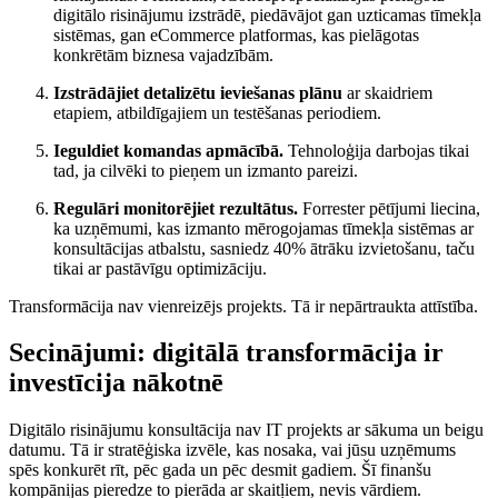
digitālo risinājumu izstrādē, piedāvājot gan uzticamas tīmekļa
sistēmas, gan eCommerce platformas, kas pielāgotas
konkrētām biznesa vajadzībām.
Izstrādājiet detalizētu ieviešanas plānu
ar skaidriem
etapiem, atbildīgajiem un testēšanas periodiem.
Ieguldiet komandas apmācībā.
Tehnoloģija darbojas tikai
tad, ja cilvēki to pieņem un izmanto pareizi.
Regulāri monitorējiet rezultātus.
Forrester pētījumi liecina,
ka uzņēmumi, kas izmanto mērogojamas tīmekļa sistēmas ar
konsultācijas atbalstu, sasniedz 40% ātrāku izvietošanu, taču
tikai ar pastāvīgu optimizāciju.
Transformācija nav vienreizējs projekts. Tā ir nepārtraukta attīstība.
Secinājumi: digitālā transformācija ir
investīcija nākotnē
Digitālo risinājumu konsultācija nav IT projekts ar sākuma un beigu
datumu. Tā ir stratēģiska izvēle, kas nosaka, vai jūsu uzņēmums
spēs konkurēt rīt, pēc gada un pēc desmit gadiem. Šī finanšu
kompānijas pieredze to pierāda ar skaitļiem, nevis vārdiem.