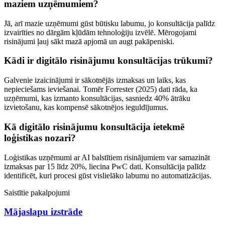
maziem uzņēmumiem?
Jā, arī mazie uzņēmumi gūst būtisku labumu, jo konsultācija palīdz
izvairīties no dārgām kļūdām tehnoloģiju izvēlē. Mērogojami
risinājumi ļauj sākt mazā apjomā un augt pakāpeniski.
Kādi ir digitālo risinājumu konsultācijas trūkumi?
Galvenie izaicinājumi ir sākotnējās izmaksas un laiks, kas
nepieciešams ieviešanai. Tomēr Forrester (2025) dati rāda, ka
uzņēmumi, kas izmanto konsultācijas, sasniedz 40% ātrāku
izvietošanu, kas kompensē sākotnējos ieguldījumus.
Kā digitālo risinājumu konsultācija ietekmē
loģistikas nozari?
Loģistikas uzņēmumi ar AI balstītiem risinājumiem var samazināt
izmaksas par 15 līdz 20%, liecina PwC dati. Konsultācija palīdz
identificēt, kuri procesi gūst vislielāko labumu no automatizācijas.
Saistītie pakalpojumi
Mājaslapu izstrāde