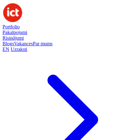
Portfolio
Pakalpojumi
Risinājumi
Blogs
Vakances
Par mums
EN
Uzraksti