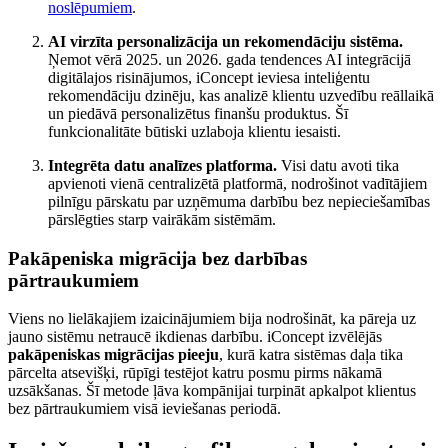
noslēpumiem
.
AI virzīta personalizācija un rekomendāciju sistēma.
Ņemot vērā 2025. un 2026. gada tendences AI integrācijā
digitālajos risinājumos, iConcept ieviesa inteliģentu
rekomendāciju dzinēju, kas analizē klientu uzvedību reāllaikā
un piedāvā personalizētus finanšu produktus. Šī
funkcionalitāte būtiski uzlaboja klientu iesaisti.
Integrēta datu analīzes platforma.
Visi datu avoti tika
apvienoti vienā centralizētā platformā, nodrošinot vadītājiem
pilnīgu pārskatu par uzņēmuma darbību bez nepieciešamības
pārslēgties starp vairākām sistēmām.
Pakāpeniska migrācija bez darbības
pārtraukumiem
Viens no lielākajiem izaicinājumiem bija nodrošināt, ka pāreja uz
jauno sistēmu netraucē ikdienas darbību. iConcept izvēlējās
pakāpeniskas migrācijas pieeju
, kurā katra sistēmas daļa tika
pārcelta atsevišķi, rūpīgi testējot katru posmu pirms nākamā
uzsākšanas. Šī metode ļāva kompānijai turpināt apkalpot klientus
bez pārtraukumiem visā ieviešanas periodā.