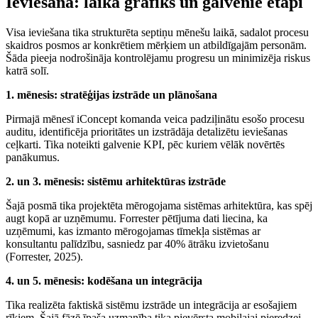
Ieviešana: laika grafiks un galvenie etapi
Visa ieviešana tika strukturēta septiņu mēnešu laikā, sadalot procesu
skaidros posmos ar konkrētiem mērķiem un atbildīgajām personām.
Šāda pieeja nodrošināja kontrolējamu progresu un minimizēja riskus
katrā solī.
1. mēnesis: stratēģijas izstrāde un plānošana
Pirmajā mēnesī iConcept komanda veica padziļinātu esošo procesu
auditu, identificēja prioritātes un izstrādāja detalizētu ieviešanas
ceļkarti. Tika noteikti galvenie KPI, pēc kuriem vēlāk novērtēs
panākumus.
2. un 3. mēnesis: sistēmu arhitektūras izstrāde
Šajā posmā tika projektēta mērogojama sistēmas arhitektūra, kas spēj
augt kopā ar uzņēmumu. Forrester pētījuma dati liecina, ka
uzņēmumi, kas izmanto mērogojamas tīmekļa sistēmas ar
konsultantu palīdzību, sasniedz par 40% ātrāku izvietošanu
(Forrester, 2025).
4. un 5. mēnesis: kodēšana un integrācija
Tika realizēta faktiskā sistēmu izstrāde un integrācija ar esošajiem
rīkiem. Šajā fāzē īpaša uzmanība tika pievērsta mobilajai pieredzei,