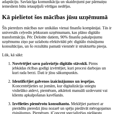
adaptāciju. Savlaicīga komunikācija un skaidrojumi par pārmaiņu
iemesliem būtu ietaupījuši vērtīgas nedēļas.
Kā pielietot šos mācības jūsu uzņēmumā
Šīs pieredzes mācības nav unikālas vienai finanšu kompānijai. Tās ir
universāls ceļvedis jebkuram uzņēmumam, kas plāno digitālo
transformāciju. Pēc Deloitte datiem, 90% finanšu pakalpojumu
uzņēmumu ziņo par uzlabotu efektivitāti pēc digitālo risinājumu
konsultācijas, un šo rezultātu pamatā vienmēr ir strukturēta pieeja.
Lūk, kā sākt:
Novērtējiet savu pašreizējo digitālo stāvokli.
Pirms
jebkādas rīcības godīgi izvērtējiet, kuri procesi darbojas un
kuri rada berzi. Dati ir jūsu sākumpunkts.
Identificējiet galvenos izaicinājumus un iespējas.
Koncentrējieties uz jomām, kur digitalizācija sniegtu
vislielāko atdevi, piemēram, atkārtoti manuāli uzdevumi vai
klientu apkalpošanas kavēšanās.
Izvēlieties piemērotu konsultantu.
Meklējiet partneri ar
pierādītu pieredzi jūsu nozarē un spēju piedāvāt mērogojamus
risinājumus. Piemēram, iConcept specializējas pielāgotu