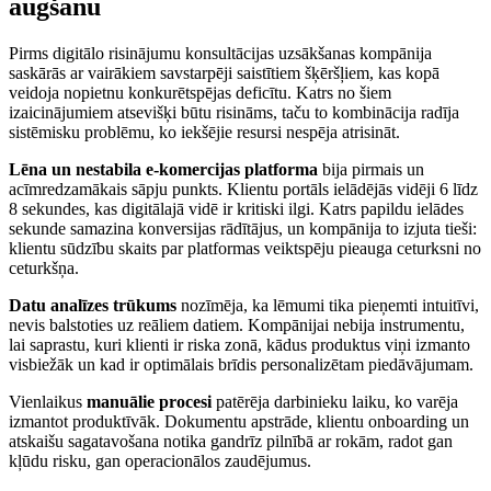
augšanu
Pirms digitālo risinājumu konsultācijas uzsākšanas kompānija
saskārās ar vairākiem savstarpēji saistītiem šķēršļiem, kas kopā
veidoja nopietnu konkurētspējas deficītu. Katrs no šiem
izaicinājumiem atsevišķi būtu risināms, taču to kombinācija radīja
sistēmisku problēmu, ko iekšējie resursi nespēja atrisināt.
Lēna un nestabila e-komercijas platforma
bija pirmais un
acīmredzamākais sāpju punkts. Klientu portāls ielādējās vidēji 6 līdz
8 sekundes, kas digitālajā vidē ir kritiski ilgi. Katrs papildu ielādes
sekunde samazina konversijas rādītājus, un kompānija to izjuta tieši:
klientu sūdzību skaits par platformas veiktspēju pieauga ceturksni no
ceturkšņa.
Datu analīzes trūkums
nozīmēja, ka lēmumi tika pieņemti intuitīvi,
nevis balstoties uz reāliem datiem. Kompānijai nebija instrumentu,
lai saprastu, kuri klienti ir riska zonā, kādus produktus viņi izmanto
visbiežāk un kad ir optimālais brīdis personalizētam piedāvājumam.
Vienlaikus
manuālie procesi
patērēja darbinieku laiku, ko varēja
izmantot produktīvāk. Dokumentu apstrāde, klientu onboarding un
atskaišu sagatavošana notika gandrīz pilnībā ar rokām, radot gan
kļūdu risku, gan operacionālos zaudējumus.