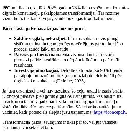
Pētījumi liecina, ka līdz 2025. gadam 75% lielo uzņēmumu izmantos
digitālo konsultāciju pakalpojumus transformācijai. Tas nozīmē
vienu lietu: tie, kas kavējas, zaudē pozīcijas tirgū katru dienu.
Ko šī stāsta galvenās atziņas nozīmē jums:
Sākt ir vieglāk, nekā šķiet.
Pirmais solis ir nevis pilnīga
sistēmu maiņa, bet gan godīgs novērtējums par to, kur jūsu
procesi zaudē laiku un naudu.
Pareizs partneris maina visu.
Konsultants ar nozares
pieredzi palīdz izvairīties no dārgām kļūdām un paātrināt
rezultātus.
Investīcija atmaksājas.
Deloitte dati rāda, ka 90% finanšu
pakalpojumu uzņēmumu ziņo par uzlabotu efektivitāti pēc
digitālās konsultācijas (Deloitte, 2025).
Ja jūsu organizācija vēl nav uzsākusi šo ceļu, tagad ir īstais brīdis.
iConcept piedāvā pielāgotus digitālos risinājumus, kas balstīti uz
jūsu konkrētajām vajadzībām, sākot no mērogojamām tīmekļa
sistēmām līdz eCommerce platformām. Sāciet ar konsultāciju un
uzziniet, kāds potenciāls slēpjas jūsu uzņēmumā:
https://iconcept.lv
.
Transformācija gaida. Jautājums ir tikai par to, vai jūs vadīsiet
pārmaiņas vai sekosiet tām.