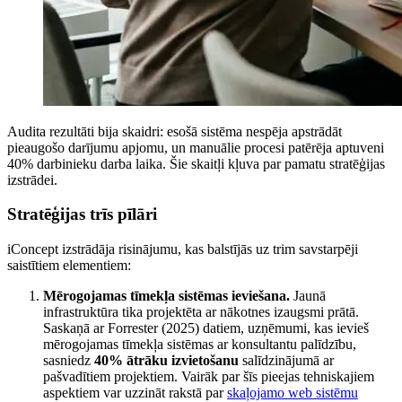
Audita rezultāti bija skaidri: esošā sistēma nespēja apstrādāt
pieaugošo darījumu apjomu, un manuālie procesi patērēja aptuveni
40% darbinieku darba laika. Šie skaitļi kļuva par pamatu stratēģijas
izstrādei.
Stratēģijas trīs pīlāri
iConcept izstrādāja risinājumu, kas balstījās uz trim savstarpēji
saistītiem elementiem:
Mērogojamas tīmekļa sistēmas ieviešana.
Jaunā
infrastruktūra tika projektēta ar nākotnes izaugsmi prātā.
Saskaņā ar Forrester (2025) datiem, uzņēmumi, kas ievieš
mērogojamas tīmekļa sistēmas ar konsultantu palīdzību,
sasniedz
40% ātrāku izvietošanu
salīdzinājumā ar
pašvadītiem projektiem. Vairāk par šīs pieejas tehniskajiem
aspektiem var uzzināt rakstā par
skaļojamo web sistēmu