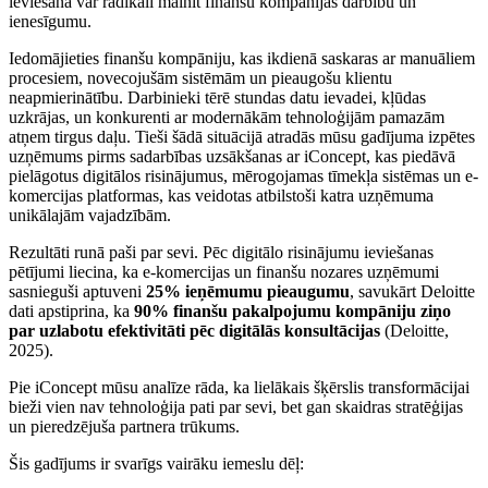
ieviešana var radikāli mainīt finanšu kompānijas darbību un
ienesīgumu.
Iedomājieties finanšu kompāniju, kas ikdienā saskaras ar manuāliem
procesiem, novecojušām sistēmām un pieaugošu klientu
neapmierinātību. Darbinieki tērē stundas datu ievadei, kļūdas
uzkrājas, un konkurenti ar modernākām tehnoloģijām pamazām
atņem tirgus daļu. Tieši šādā situācijā atradās mūsu gadījuma izpētes
uzņēmums pirms sadarbības uzsākšanas ar iConcept, kas piedāvā
pielāgotus digitālos risinājumus, mērogojamas tīmekļa sistēmas un e-
komercijas platformas, kas veidotas atbilstoši katra uzņēmuma
unikālajām vajadzībām.
Rezultāti runā paši par sevi. Pēc digitālo risinājumu ieviešanas
pētījumi liecina, ka e-komercijas un finanšu nozares uzņēmumi
sasnieguši aptuveni
25% ieņēmumu pieaugumu
, savukārt Deloitte
dati apstiprina, ka
90% finanšu pakalpojumu kompāniju ziņo
par uzlabotu efektivitāti pēc digitālās konsultācijas
(Deloitte,
2025).
Pie iConcept mūsu analīze rāda, ka lielākais šķērslis transformācijai
bieži vien nav tehnoloģija pati par sevi, bet gan skaidras stratēģijas
un pieredzējuša partnera trūkums.
Šis gadījums ir svarīgs vairāku iemeslu dēļ: