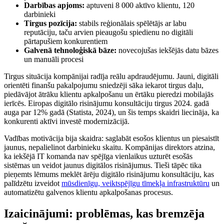
Darbības apjoms:
aptuveni 8 000 aktīvo klientu, 120
darbinieki
Tirgus pozīcija:
stabils reģionālais spēlētājs ar labu
reputāciju, taču arvien pieaugošu spiedienu no digitāli
pārtapušiem konkurentiem
Galvenā tehnoloģiskā bāze:
novecojušas iekšējās datu bāzes
un manuāli procesi
Tirgus situācija kompānijai radīja reālu apdraudējumu. Jauni, digitāli
orientēti finanšu pakalpojumu sniedzēji sāka iekarot tirgus daļu,
piedāvājot ātrāku klientu apkalpošanu un ērtāku pieredzi mobilajās
ierīcēs. Eiropas digitālo risinājumu konsultāciju tirgus 2024. gadā
auga par 12% gadā (Statista, 2024), un šis temps skaidri liecināja, ka
konkurenti aktīvi investē modernizācijā.
Vadības motivācija bija skaidra: saglabāt esošos klientus un piesaistīt
jaunus, nepalielinot darbinieku skaitu. Kompānijas direktors atzina,
ka iekšējā IT komanda nav spējīga vienlaikus uzturēt esošās
sistēmas un veidot jaunus digitālos risinājumus. Tieši tāpēc tika
pieņemts lēmums meklēt ārēju digitālo risinājumu konsultāciju, kas
palīdzētu izveidot
mūsdienīgu, veiktspējīgu tīmekļa infrastruktūru
un
automatizētu galvenos klientu apkalpošanas procesus.
Izaicinājumi: problēmas, kas bremzēja