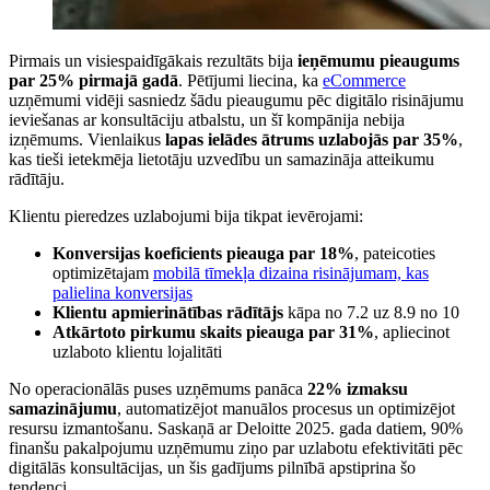
Pirmais un visiespaidīgākais rezultāts bija
ieņēmumu pieaugums
par 25% pirmajā gadā
. Pētījumi liecina, ka
eCommerce
uzņēmumi vidēji sasniedz šādu pieaugumu pēc digitālo risinājumu
ieviešanas ar konsultāciju atbalstu, un šī kompānija nebija
izņēmums. Vienlaikus
lapas ielādes ātrums uzlabojās par 35%
,
kas tieši ietekmēja lietotāju uzvedību un samazināja atteikumu
rādītāju.
Klientu pieredzes uzlabojumi bija tikpat ievērojami:
Konversijas koeficients pieauga par 18%
, pateicoties
optimizētajam
mobilā tīmekļa dizaina risinājumam, kas
palielina konversijas
Klientu apmierinātības rādītājs
kāpa no 7.2 uz 8.9 no 10
Atkārtoto pirkumu skaits pieauga par 31%
, apliecinot
uzlaboto klientu lojalitāti
No operacionālās puses uzņēmums panāca
22% izmaksu
samazinājumu
, automatizējot manuālos procesus un optimizējot
resursu izmantošanu. Saskaņā ar Deloitte 2025. gada datiem, 90%
finanšu pakalpojumu uzņēmumu ziņo par uzlabotu efektivitāti pēc
digitālās konsultācijas, un šis gadījums pilnībā apstiprina šo
tendenci.