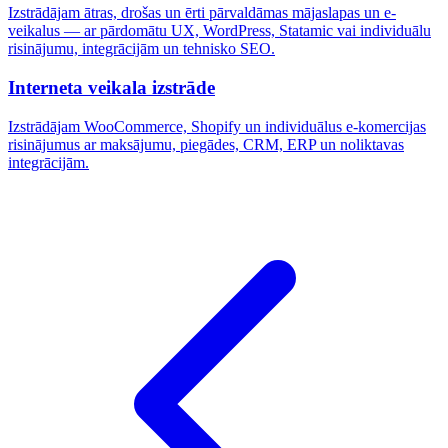
Izstrādājam ātras, drošas un ērti pārvaldāmas mājaslapas un e-
veikalus — ar pārdomātu UX, WordPress, Statamic vai individuālu
risinājumu, integrācijām un tehnisko SEO.
Interneta veikala izstrāde
Izstrādājam WooCommerce, Shopify un individuālus e-komercijas
risinājumus ar maksājumu, piegādes, CRM, ERP un noliktavas
integrācijām.