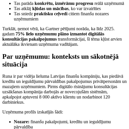
Tas parāda
konkrētu, izmērāmu progresu
reālā uzņēmumā
Tas atklāj
kļūdas un mācības
, ko var izvairīties
Tas sniedz
praktisku ceļvedi
citiem finanšu nozares
uzņēmumiem
Turklāt, ņemot vērā, ka Gartner pētījumi norāda, ka līdz 2025.
gadam
75% lielo uzņēmumu plāno izmantot digitālās
konsultācijas pakalpojumus
transformācijai, šī tēma kļūst arvien
aktuālāka ikvienam uzņēmuma vadītājam.
Par uzņēmumu: konteksts un sākotnējā
situācija
Runa ir par vidēja lieluma Latvijas finanšu kompāniju, kas piedāvā
kredītu un ieguldījumu pārvaldības pakalpojumus privātpersonām un
mazajiem uzņēmumiem. Pirms digitālo risinājumu konsultācijas
uzsākšanas kompānija darbojās ar novecojušām sistēmām,
apkalpojot aptuveni 8 000 aktīvo klientu un nodarbinot 120
darbiniekus.
Uzņēmuma profils izskatījās šādi:
Nozare:
finanšu pakalpojumi, kredītu un ieguldījumu
pārvaldība