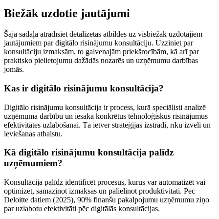
Biežāk uzdotie jautājumi
Šajā sadaļā atradīsiet detalizētas atbildes uz visbiežāk uzdotajiem
jautājumiem par digitālo risinājumu konsultāciju. Uzziniet par
konsultāciju izmaksām, to galvenajām priekšrocībām, kā arī par
praktisko pielietojumu dažādās nozarēs un uzņēmumu darbības
jomās.
Kas ir digitālo risinājumu konsultācija?
Digitālo risinājumu konsultācija ir process, kurā speciālisti analizē
uzņēmuma darbību un iesaka konkrētus tehnoloģiskus risinājumus
efektivitātes uzlabošanai. Tā ietver stratēģijas izstrādi, rīku izvēli un
ieviešanas atbalstu.
Kā digitālo risinājumu konsultācija palīdz
uzņēmumiem?
Konsultācija palīdz identificēt procesus, kurus var automatizēt vai
optimizēt, samazinot izmaksas un palielinot produktivitāti. Pēc
Deloitte datiem (2025), 90% finanšu pakalpojumu uzņēmumu ziņo
par uzlabotu efektivitāti pēc digitālās konsultācijas.