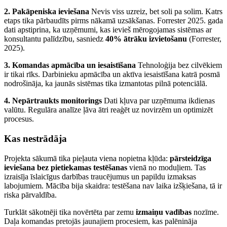
2. Pakāpeniska ieviešana
Nevis viss uzreiz, bet soli pa solim. Katrs
etaps tika pārbaudīts pirms nākamā uzsākšanas. Forrester 2025. gada
dati apstiprina, ka uzņēmumi, kas ievieš mērogojamas sistēmas ar
konsultantu palīdzību, sasniedz
40% ātrāku izvietošanu
(Forrester,
2025).
3. Komandas apmācība un iesaistīšana
Tehnoloģija bez cilvēkiem
ir tikai rīks. Darbinieku apmācība un aktīva iesaistīšana katrā posmā
nodrošināja, ka jaunās sistēmas tika izmantotas pilnā potenciālā.
4. Nepārtraukts monitorings
Dati kļuva par uzņēmuma ikdienas
valūtu. Regulāra analīze ļāva ātri reaģēt uz novirzēm un optimizēt
procesus.
Kas nestrādāja
Projekta sākumā tika pieļauta viena nopietna kļūda:
pārsteidzīga
ieviešana bez pietiekamas testēšanas
vienā no moduļiem. Tas
izraisīja īslaicīgus darbības traucējumus un papildu izmaksas
labojumiem. Mācība bija skaidra: testēšana nav laika izšķiešana, tā ir
riska pārvaldība.
Turklāt sākotnēji tika novērtēta par zemu
izmaiņu vadības
nozīme.
Daļa komandas pretojās jaunajiem procesiem, kas palēnināja