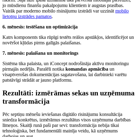
jo mūsdienu finanšu pakalpojumu klientiem ir augstas prasības.
Vairāk par moderno mobilo risinājumu izstrādi var uzzināt
mobilo
lietotņu izstrādes pamatos
.
6. mēnesis: testēšana un optimizācija
Katrs komponents tika rūpīgi testēts reālos apstākļos, identificējot un
novēršot kļūdas pirms galīgās palaišanas.
7. mēnesis: palaišana un monitorings
Sistēma tika palaista, un iConcept nodrošināja aktīvu monitoringu
pirmajās nedēļās. Paralēli notika
komandas apmācība
un
visaptverošas dokumentācijas sagatavošana, lai darbinieki varētu
patstāvīgi strādāt ar jauno platformu.
Rezultāti: izmērāmas sekas un uzņēmuma
transformācija
Pēc septiņu mēnešu ieviešanas digitālo risinājumu konsultācija
sniedza konkrētus, izmērāmus rezultātus visos uzņēmuma darbības
līmeņos. Skaitļi runā paši par sevi: transformācija nebija tikai
tehnoloģiska, bet fundamentāli mainīja veidu, kā uzņēmums
darbojas un aug.