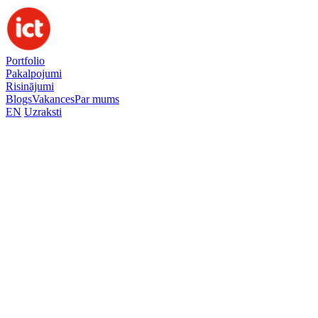
Portfolio
Pakalpojumi
Risinājumi
Blogs
Vakances
Par mums
EN
Uzraksti