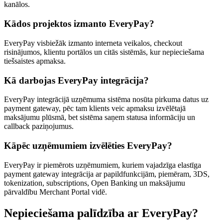
kanālos.
Kādos projektos izmanto EveryPay?
EveryPay visbiežāk izmanto interneta veikalos, checkout
risinājumos, klientu portālos un citās sistēmās, kur nepieciešama
tiešsaistes apmaksa.
Kā darbojas EveryPay integrācija?
EveryPay integrācijā uzņēmuma sistēma nosūta pirkuma datus uz
payment gateway, pēc tam klients veic apmaksu izvēlētajā
maksājumu plūsmā, bet sistēma saņem statusa informāciju un
callback paziņojumus.
Kāpēc uzņēmumiem izvēlēties EveryPay?
EveryPay ir piemērots uzņēmumiem, kuriem vajadzīga elastīga
payment gateway integrācija ar papildfunkcijām, piemēram, 3DS,
tokenization, subscriptions, Open Banking un maksājumu
pārvaldību Merchant Portal vidē.
Nepieciešama palīdzība ar EveryPay?