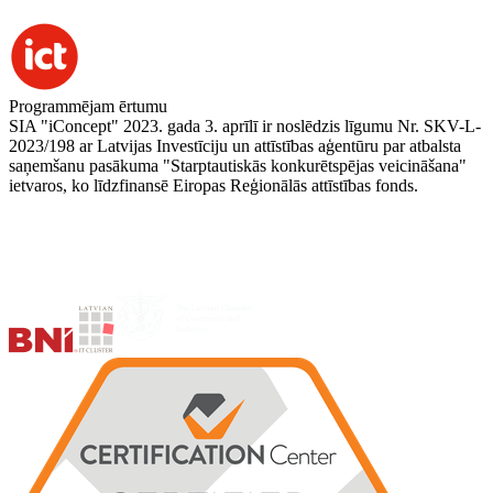
Programmējam ērtumu
SIA "iConcept" 2023. gada 3. aprīlī ir noslēdzis līgumu Nr. SKV-L-
2023/198 ar Latvijas Investīciju un attīstības aģentūru par atbalsta
saņemšanu pasākuma "Starptautiskās konkurētspējas veicināšana"
ietvaros, ko līdzfinansē Eiropas Reģionālās attīstības fonds.