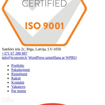
Satekles iela 2c, Rīga, Latvija, LV-1050
+371 67 288 887
info@iconcept.lv
WordPress uzturēšana ar WPRO
Portfolio
Pakalpojumi
Risinājumi
Raksti
Kontakti
Vakances
Par mums