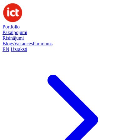
Portfolio
Pakalpojumi
Risinājumi
Blogs
Vakances
Par mums
EN
Uzraksti