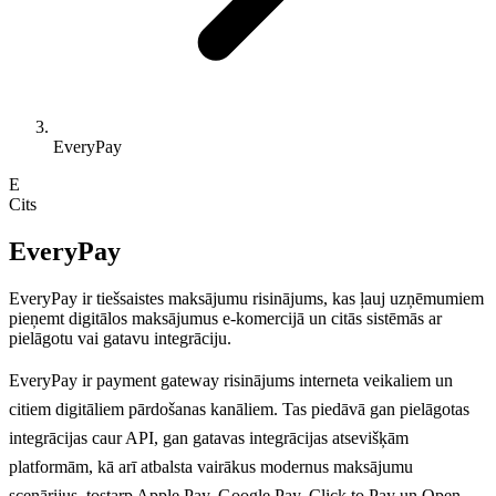
EveryPay
E
Cits
EveryPay
EveryPay ir tiešsaistes maksājumu risinājums, kas ļauj uzņēmumiem
pieņemt digitālos maksājumus e-komercijā un citās sistēmās ar
pielāgotu vai gatavu integrāciju.
EveryPay ir payment gateway risinājums interneta veikaliem un
citiem digitāliem pārdošanas kanāliem. Tas piedāvā gan pielāgotas
integrācijas caur API, gan gatavas integrācijas atsevišķām
platformām, kā arī atbalsta vairākus modernus maksājumu
scenārijus, tostarp Apple Pay, Google Pay, Click to Pay un Open