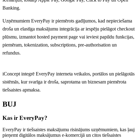
Banking.
Uzņēmumiem EveryPay ir piemērots gadījumos, kad nepieciešama
droša un elastīga maksājumu integrācija ar iespēju pielāgot checkout
plūsmu, izmantot hosted payment page vai ieviest papildu funkcijas,
piemēram, tokenization, subscriptions, pre-authorisation un
refundus.
iConcept integrē EveryPay interneta veikalos, portālos un pielāgotās
sistēmās, kur svarīga ir droša, saprotama un biznesam piemērota
tiešsaistes apmaksa.
BUJ
Kas ir EveryPay?
EveryPay ir tiešsaistes maksājumu risinājums uzņēmumiem, kas ļauj
pieņemt digitālos maksājumus e-komercijā un citos tiešsaistes