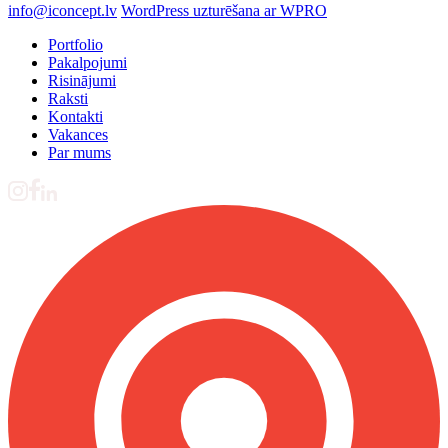
info@iconcept.lv
WordPress uzturēšana ar WPRO
Portfolio
Pakalpojumi
Risinājumi
Raksti
Kontakti
Vakances
Par mums