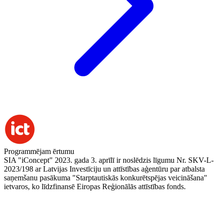
Programmējam ērtumu
SIA "iConcept" 2023. gada 3. aprīlī ir noslēdzis līgumu Nr. SKV-L-
2023/198 ar Latvijas Investīciju un attīstības aģentūru par atbalsta
saņemšanu pasākuma "Starptautiskās konkurētspējas veicināšana"
ietvaros, ko līdzfinansē Eiropas Reģionālās attīstības fonds.