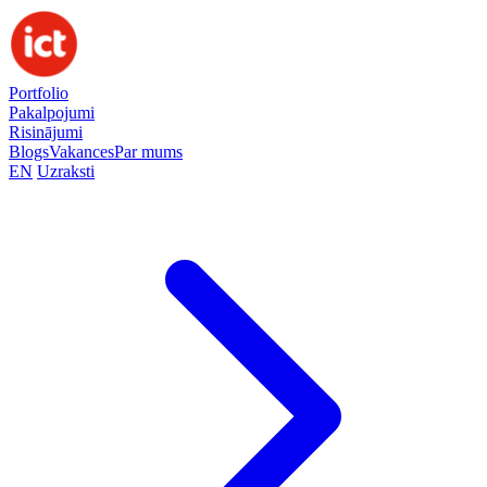
Portfolio
Pakalpojumi
Risinājumi
Blogs
Vakances
Par mums
EN
Uzraksti