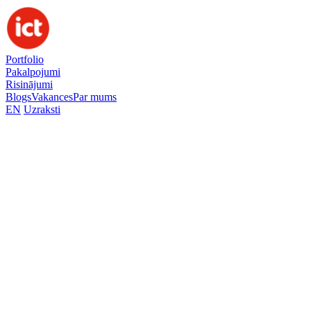
Portfolio
Pakalpojumi
Risinājumi
Blogs
Vakances
Par mums
EN
Uzraksti