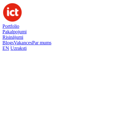
Portfolio
Pakalpojumi
Risinājumi
Blogs
Vakances
Par mums
EN
Uzraksti