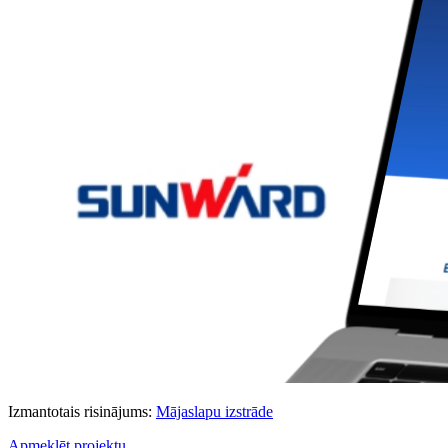
Izmantotais risinājums:
Mājaslapu izstrāde
Apmeklēt projektu