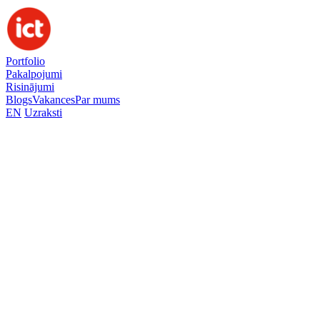
Portfolio
Pakalpojumi
Risinājumi
Blogs
Vakances
Par mums
EN
Uzraksti