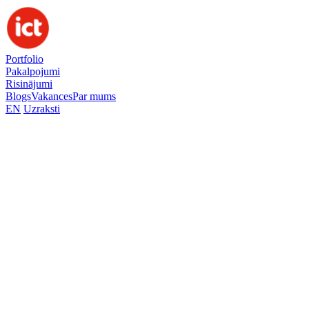
Portfolio
Pakalpojumi
Risinājumi
Blogs
Vakances
Par mums
EN
Uzraksti