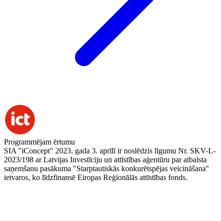
Programmējam ērtumu
SIA "iConcept" 2023. gada 3. aprīlī ir noslēdzis līgumu Nr. SKV-L-
2023/198 ar Latvijas Investīciju un attīstības aģentūru par atbalsta
saņemšanu pasākuma "Starptautiskās konkurētspējas veicināšana"
ietvaros, ko līdzfinansē Eiropas Reģionālās attīstības fonds.