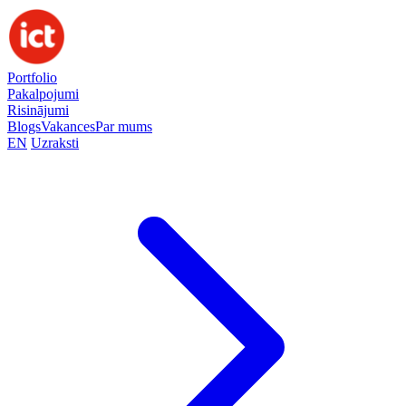
Portfolio
Pakalpojumi
Risinājumi
Blogs
Vakances
Par mums
EN
Uzraksti