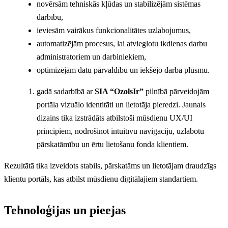
novērsām tehniskās kļūdas un stabilizējām sistēmas
darbību,
ieviesām vairākus funkcionalitātes uzlabojumus,
automatizējām procesus, lai atvieglotu ikdienas darbu
administratoriem un darbiniekiem,
optimizējām datu pārvaldību un iekšējo darba plūsmu.
gadā sadarbībā ar
SIA “OzolsIr”
pilnībā pārveidojām
portāla vizuālo identitāti un lietotāja pieredzi. Jaunais
dizains tika izstrādāts atbilstoši mūsdienu UX/UI
principiem, nodrošinot intuitīvu navigāciju, uzlabotu
pārskatāmību un ērtu lietošanu fonda klientiem.
Rezultātā tika izveidots stabils, pārskatāms un lietotājam draudzīgs
klientu portāls, kas atbilst mūsdienu digitālajiem standartiem.
Tehnoloģijas un pieejas