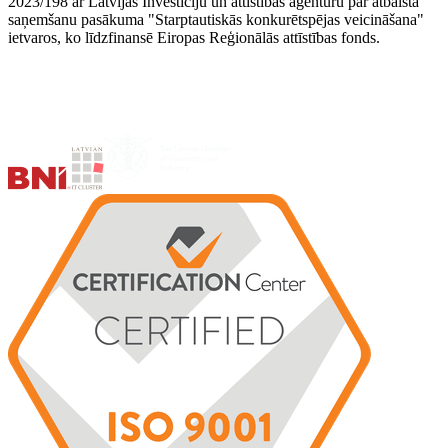
2023/198 ar Latvijas Investīciju un attīstības aģentūru par atbalsta
saņemšanu pasākuma "Starptautiskās konkurētspējas veicināšana"
ietvaros, ko līdzfinansē Eiropas Reģionālās attīstības fonds.