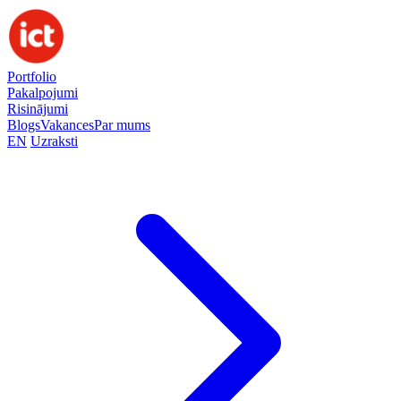
Portfolio
Pakalpojumi
Risinājumi
Blogs
Vakances
Par mums
EN
Uzraksti