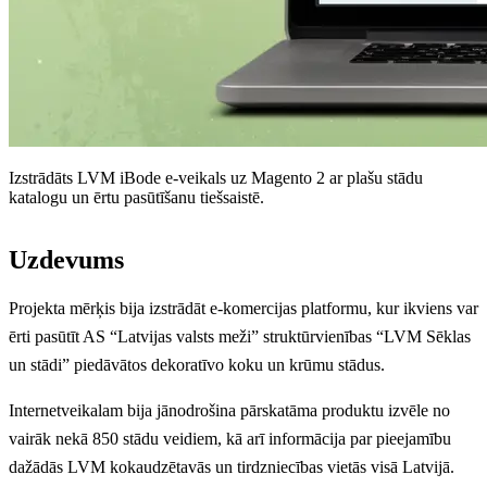
Izstrādāts LVM iBode e-veikals uz Magento 2 ar plašu stādu
katalogu un ērtu pasūtīšanu tiešsaistē.
Uzdevums
Projekta mērķis bija izstrādāt e-komercijas platformu, kur ikviens var
ērti pasūtīt AS “Latvijas valsts meži” struktūrvienības “LVM Sēklas
un stādi” piedāvātos dekoratīvo koku un krūmu stādus.
Internetveikalam bija jānodrošina pārskatāma produktu izvēle no
vairāk nekā 850 stādu veidiem, kā arī informācija par pieejamību
dažādās LVM kokaudzētavās un tirdzniecības vietās visā Latvijā.