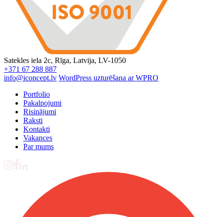
Satekles iela 2c, Rīga, Latvija, LV-1050
+371 67 288 887
info@iconcept.lv
WordPress uzturēšana ar WPRO
Portfolio
Pakalpojumi
Risinājumi
Raksti
Kontakti
Vakances
Par mums