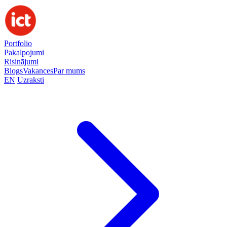
Portfolio
Pakalpojumi
Risinājumi
Blogs
Vakances
Par mums
EN
Uzraksti