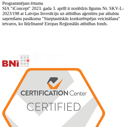
Programmējam ērtumu
SIA "iConcept" 2023. gada 3. aprīlī ir noslēdzis līgumu Nr. SKV-L-
2023/198 ar Latvijas Investīciju un attīstības aģentūru par atbalsta
saņemšanu pasākuma "Starptautiskās konkurētspējas veicināšana"
ietvaros, ko līdzfinansē Eiropas Reģionālās attīstības fonds.