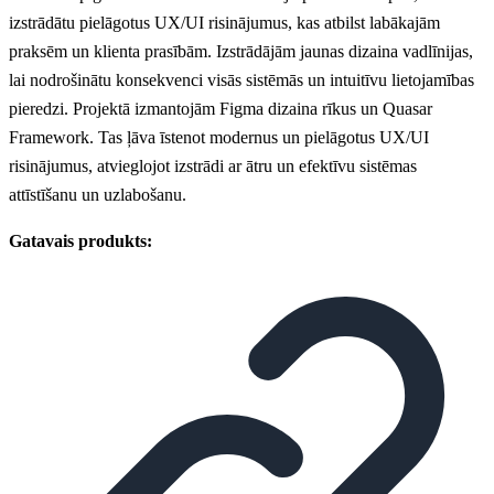
izstrādātu pielāgotus UX/UI risinājumus, kas atbilst labākajām
praksēm un klienta prasībām. Izstrādājām jaunas dizaina vadlīnijas,
lai nodrošinātu konsekvenci visās sistēmās un intuitīvu lietojamības
pieredzi. Projektā izmantojām Figma dizaina rīkus un Quasar
Framework. Tas ļāva īstenot modernus un pielāgotus UX/UI
risinājumus, atvieglojot izstrādi ar ātru un efektīvu sistēmas
attīstīšanu un uzlabošanu.
Gatavais produkts: