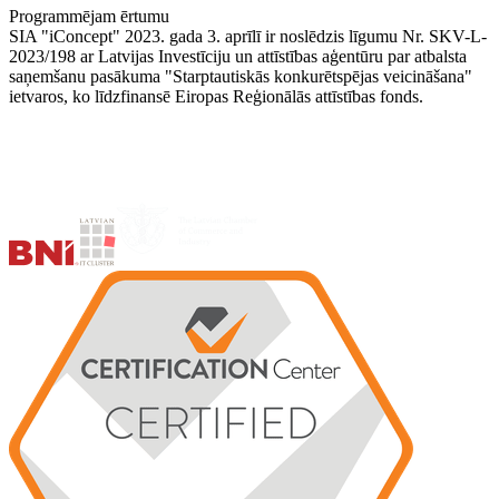
Programmējam ērtumu
SIA "iConcept" 2023. gada 3. aprīlī ir noslēdzis līgumu Nr. SKV-L-
2023/198 ar Latvijas Investīciju un attīstības aģentūru par atbalsta
saņemšanu pasākuma "Starptautiskās konkurētspējas veicināšana"
ietvaros, ko līdzfinansē Eiropas Reģionālās attīstības fonds.