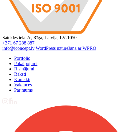
Satekles iela 2c, Rīga, Latvija, LV-1050
+371 67 288 887
info@iconcept.lv
WordPress uzturēšana ar WPRO
Portfolio
Pakalpojumi
Risinājumi
Raksti
Kontakti
Vakances
Par mums