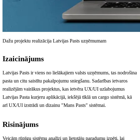
Dažu projektu realizācija Latvijas Pasts uzņēmumam
Izaicinājums
Latvijas Pasts ir viens no lielākajiem valsts uzņēmums, tas nodrošina
pasta un citu saistītu pakalpojumu sniegšanu. Sadarības ietvaros
realizējām vairākus projektus, kas ietvēra UX/UI uzlabojumus
Latvijas Pasta kurjeru aplikācijā, iekšējā tīklā un cargo sistēmā, kā
arī UX/UI izstrādi un dizainu "Mans Pasts" sistēmai.
Risinājums
Veicām rūpīgu sistēmu analīzi un lietotāju paradumu izpēti, lai