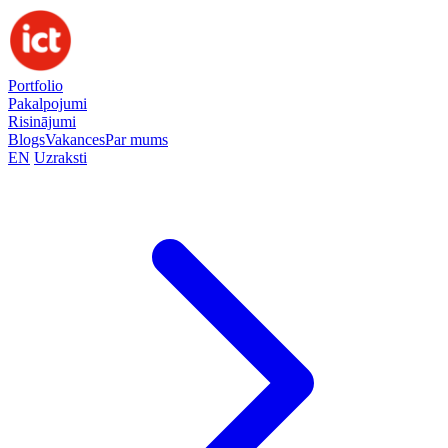
Portfolio
Pakalpojumi
Risinājumi
Blogs
Vakances
Par mums
EN
Uzraksti