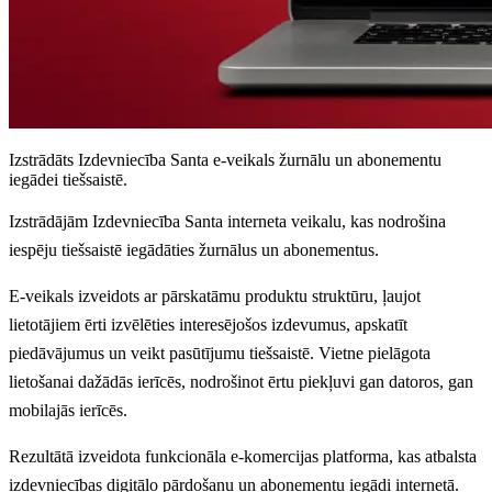
Izstrādāts Izdevniecība Santa e-veikals žurnālu un abonementu
iegādei tiešsaistē.
Izstrādājām Izdevniecība Santa interneta veikalu, kas nodrošina
iespēju tiešsaistē iegādāties žurnālus un abonementus.
E-veikals izveidots ar pārskatāmu produktu struktūru, ļaujot
lietotājiem ērti izvēlēties interesējošos izdevumus, apskatīt
piedāvājumus un veikt pasūtījumu tiešsaistē. Vietne pielāgota
lietošanai dažādās ierīcēs, nodrošinot ērtu piekļuvi gan datoros, gan
mobilajās ierīcēs.
Rezultātā izveidota funkcionāla e-komercijas platforma, kas atbalsta
izdevniecības digitālo pārdošanu un abonementu iegādi internetā.