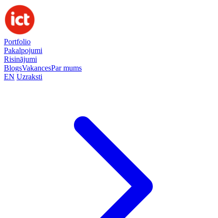
Portfolio
Pakalpojumi
Risinājumi
Blogs
Vakances
Par mums
EN
Uzraksti