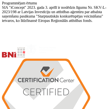
Programmējam ērtumu
SIA "iConcept" 2023. gada 3. aprīlī ir noslēdzis līgumu Nr. SKV-L-
2023/198 ar Latvijas Investīciju un attīstības aģentūru par atbalsta
saņemšanu pasākuma "Starptautiskās konkurētspējas veicināšana"
ietvaros, ko līdzfinansē Eiropas Reģionālās attīstības fonds.