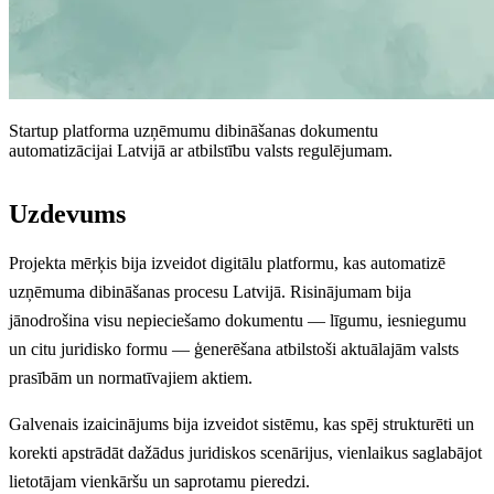
Startup platforma uzņēmumu dibināšanas dokumentu
automatizācijai Latvijā ar atbilstību valsts regulējumam.
Uzdevums
Projekta mērķis bija izveidot digitālu platformu, kas automatizē
uzņēmuma dibināšanas procesu Latvijā. Risinājumam bija
jānodrošina visu nepieciešamo dokumentu — līgumu, iesniegumu
un citu juridisko formu — ģenerēšana atbilstoši aktuālajām valsts
prasībām un normatīvajiem aktiem.
Galvenais izaicinājums bija izveidot sistēmu, kas spēj strukturēti un
korekti apstrādāt dažādus juridiskos scenārijus, vienlaikus saglabājot
lietotājam vienkāršu un saprotamu pieredzi.