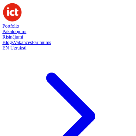
Portfolio
Pakalpojumi
Risinājumi
Blogs
Vakances
Par mums
EN
Uzraksti