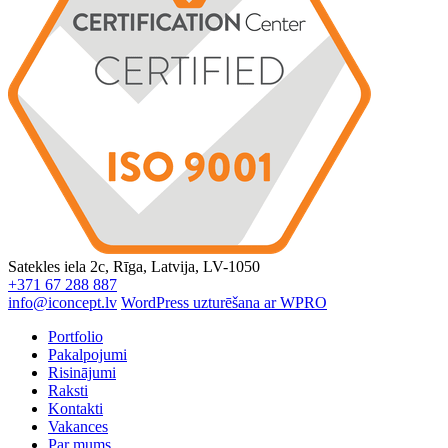
Satekles iela 2c, Rīga, Latvija, LV-1050
+371 67 288 887
info@iconcept.lv
WordPress uzturēšana ar WPRO
Portfolio
Pakalpojumi
Risinājumi
Raksti
Kontakti
Vakances
Par mums