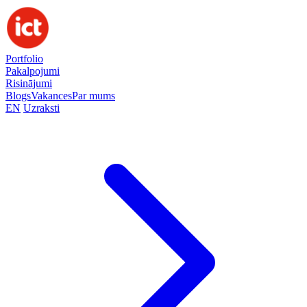
Portfolio
Pakalpojumi
Risinājumi
Blogs
Vakances
Par mums
EN
Uzraksti