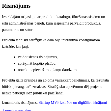
Risinājums
Izstrādājām mājaslapu ar produktu katalogu, filtrēšanas sistēmu un
ērtu administrēšanas paneli, kurā iespējams pārvaldīt produktus,
parametrus un saturu.
Projekta tehniski sarežģītākā daļa bija interaktīva konfiguratora
izstrāde, kas ļauj:
veidot sienas risinājumus,
aprēķināt kopējo platību,
noteikt nepieciešamo plātņu daudzumu.
Projekta gaitā prasības un apjoms vairākkārt palielinājās, kā rezultātā
būtiski pieauga arī izmaksas. Stratēģisku apsvērumu dēļ projekts
netika pabeigts līdz publiskai palaišanai.
Izmantotais risinājums:
Startup MVP izstrāde un digitālie risinājumi
Apmeklēt projektu