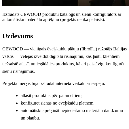
Izstrādāts CEWOOD produktu katalogs un sienu konfigurators ar
automātisku materiālu aprēķinu (projekts netika palaists).
Uzdevums
CEWOOD — vienīgais ēveļskaidu plātņu (fibrolīta) ražotājs Baltijas
valstīs — vēlējās izveidot digitālu risinājumu, kas ļautu klientiem
tiešsaistē atlasīt un iegādāties produktus, kā arī patstāvīgi konfigurēt
sienu risinājumus.
Projekta mērķis bija izstrādāt interneta veikalu ar iespēju:
atlasīt produktus pēc parametriem,
konfigurēt sienas no ēveļskaidu plātnēm,
automātiski aprēķināt nepieciešamo materiālu daudzumu
un platību.