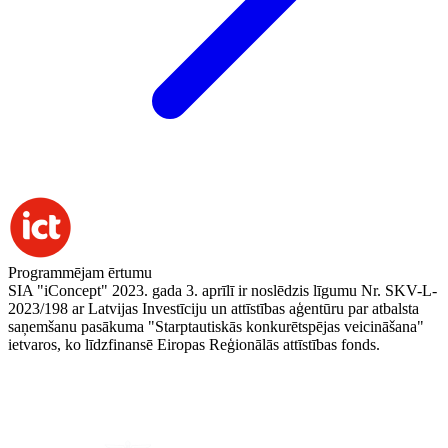
Programmējam ērtumu
SIA "iConcept" 2023. gada 3. aprīlī ir noslēdzis līgumu Nr. SKV-L-
2023/198 ar Latvijas Investīciju un attīstības aģentūru par atbalsta
saņemšanu pasākuma "Starptautiskās konkurētspējas veicināšana"
ietvaros, ko līdzfinansē Eiropas Reģionālās attīstības fonds.