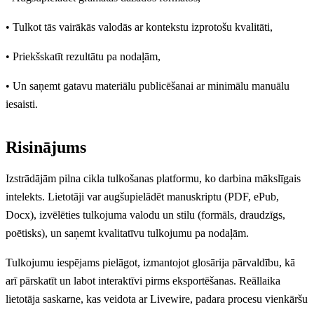
• Tulkot tās vairākās valodās ar kontekstu izprotošu kvalitāti,
• Priekšskatīt rezultātu pa nodaļām,
• Un saņemt gatavu materiālu publicēšanai ar minimālu manuālu
iesaisti.
Risinājums
Izstrādājām pilna cikla tulkošanas platformu, ko darbina mākslīgais
intelekts. Lietotāji var augšupielādēt manuskriptu (PDF, ePub,
Docx), izvēlēties tulkojuma valodu un stilu (formāls, draudzīgs,
poētisks), un saņemt kvalitatīvu tulkojumu pa nodaļām.
Tulkojumu iespējams pielāgot, izmantojot glosārija pārvaldību, kā
arī pārskatīt un labot interaktīvi pirms eksportēšanas. Reāllaika
lietotāja saskarne, kas veidota ar Livewire, padara procesu vienkāršu