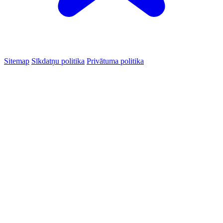
Sitemap
Sīkdatņu politika
Privātuma politika