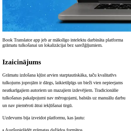
Book Translator app jeb ar mākslīgo intelektu darbināta platforma
grāmatu tulkošanai un lokalizācijai bez sarežģījumiem.
Izaicinājums
Grāmatu izdošana kļūst arvien starptautiskāka, taču kvalitatīvs
tulkojums joprojām ir dārgs, laikietilpīgs un bieži vien nepieejams
neatkarīgajiem autoriem un mazajiem izdevējiem. Tradicionālie
tulkošanas pakalpojumi nav mērogojami, balstās uz manuālu darbu
un nav piemēroti ātrai iekļūšanai tirgū.
Uzdevums bija izveidot platformu, kas ļautu:
• Augšupielādēt grāmatas dažādos formātos,