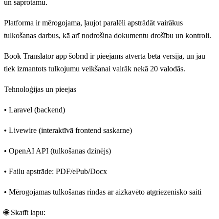
un saprotamu.
Platforma ir mērogojama, ļaujot paralēli apstrādāt vairākus
tulkošanas darbus, kā arī nodrošina dokumentu drošību un kontroli.
Book Translator app šobrīd ir pieejams atvērtā beta versijā, un jau
tiek izmantots tulkojumu veikšanai vairāk nekā 20 valodās.
Tehnoloģijas un pieejas
• Laravel (backend)
• Livewire (interaktīvā frontend saskarne)
• OpenAI API (tulkošanas dzinējs)
• Failu apstrāde: PDF/ePub/Docx
• Mērogojamas tulkošanas rindas ar aizkavēto atgriezenisko saiti
🌐 Skatīt lapu: