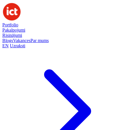
Portfolio
Pakalpojumi
Risinājumi
Blogs
Vakances
Par mums
EN
Uzraksti