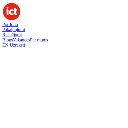
Portfolio
Pakalpojumi
Risinājumi
Blogs
Vakances
Par mums
EN
Uzraksti