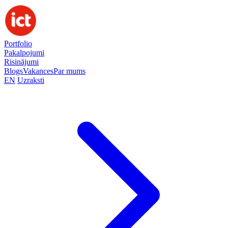
Portfolio
Pakalpojumi
Risinājumi
Blogs
Vakances
Par mums
EN
Uzraksti