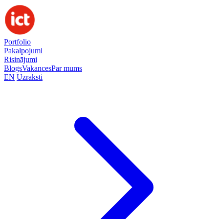
Portfolio
Pakalpojumi
Risinājumi
Blogs
Vakances
Par mums
EN
Uzraksti