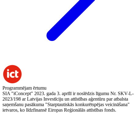
Programmējam ērtumu
SIA "iConcept" 2023. gada 3. aprīlī ir noslēdzis līgumu Nr. SKV-L-
2023/198 ar Latvijas Investīciju un attīstības aģentūru par atbalsta
saņemšanu pasākuma "Starptautiskās konkurētspējas veicināšana"
ietvaros, ko līdzfinansē Eiropas Reģionālās attīstības fonds.