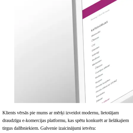
Klients vērsās pie mums ar mērķi izveidot modernu, lietotājam
draudzīgu e-komercijas platformu, kas spētu konkurēt ar lielākajiem
tirgus dalībniekiem. Galvenie izaicinājumi ietvēra: