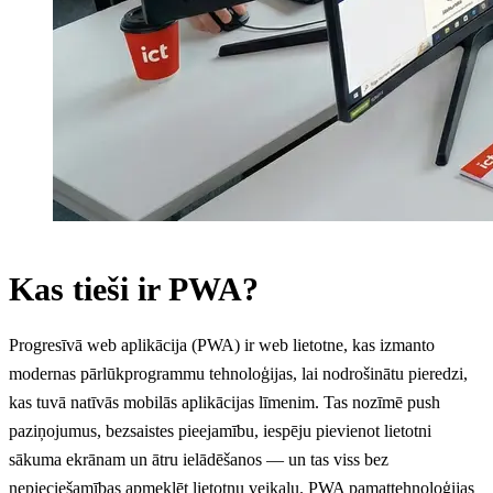
Kas tieši ir PWA?
Progresīvā web aplikācija (PWA) ir web lietotne, kas izmanto
modernas pārlūkprogrammu tehnoloģijas, lai nodrošinātu pieredzi,
kas tuvā natīvās mobilās aplikācijas līmenim. Tas nozīmē push
paziņojumus, bezsaistes pieejamību, iespēju pievienot lietotni
sākuma ekrānam un ātru ielādēšanos — un tas viss bez
nepieciešamības apmeklēt lietotņu veikalu. PWA pamattehnoloģijas