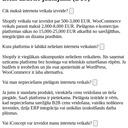
Cik maksā interneta veikala izveide?
Shopify veikalu var izveidot par 500-3,000 EUR. WooCommerce
veikals parasti maksā 2,000-8,000 EUR. Pielāgotas e-komercijas
platformas sākas no 15,000-25,000 EUR atkarībā no sarežģītības,
integrācijām un dizaina prasībām.
Kura platforma ir labākā nelielam interneta veikalam?
Shopify ir vieglākais sākumpunkts nelieliem veikaliem. Jūs saņemat
uzticamu platformu bez hostinga vai tehniskās uzturēšanas rūpēm. Ja
budžets ir ierobežots un jūs esat apmierināti ar WordPress,
WooCommerce ir laba alternatīva.
Vai man nepieciešams pielāgots interneta veikals?
Ja jums ir standarta produkti, vienkārša cenu veidošana un tieša
piegāde, SaaS platforma ir pietiekama. Pielāgota izstrāde ir vērts,
kad nepieciešama sarežģīta B2B cenu veidošana, vairāku noliktavu
inventārs, dziļa ERP integrācija vai unikālas izrakstīšanās darba
plūsmas.
Vai iConcept var izveidot manu interneta veikalu?