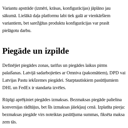
Variantu apstrāde (izmēri, krāsas, konfigurācijas) jāplāno jau
sākumā. Lielākā daļa platformu labi tiek galā ar vienkāršiem
variantiem, bet sarežģītas produktu konfigurācijas var prasīt
pielāgotu darbu.
Piegāde un izpilde
Definējiet piegādes zonas, tarifus un piegādes laikus pirms
palaišanas. Latvijā sadarbojieties ar Omniva (pakomātiem), DPD vai
Latvijas Pastu iekšzemes piegādei. Starptautiskiem pasūtījumiem
DHL un FedEx ir standarta izvēles.
Rūpīgi aprēķiniet piegādes izmaksas. Bezmaksas piegāde palielina
konversijas rādītājus, bet šīs izmaksas jāiekļauj cenā. Izplatīta pieeja:
bezmaksas piegāde virs noteiktas pasūtījuma summas, fiksēta maksa
zem tās.