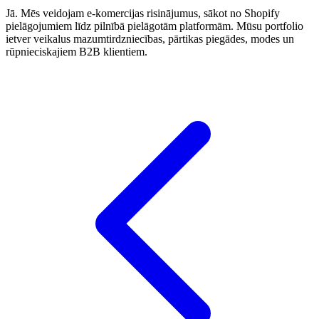
Jā. Mēs veidojam e-komercijas risinājumus, sākot no Shopify
pielāgojumiem līdz pilnībā pielāgotām platformām. Mūsu portfolio
ietver veikalus mazumtirdzniecības, pārtikas piegādes, modes un
rūpnieciskajiem B2B klientiem.