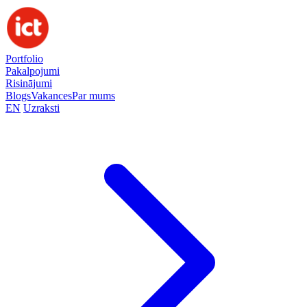
Portfolio
Pakalpojumi
Risinājumi
Blogs
Vakances
Par mums
EN
Uzraksti