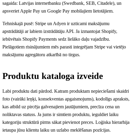
sagaida: Latvijas internetbanku (Swedbank, SEB, Citadele), un
apsveriet Apple Pay un Google Pay mobilajiem lietotājiem.
Tehniskajā pusē: Stripe un Adyen ir uzticami maksājumu
apstrādātāji ar labiem izstrādātāju API. Ja izmantojat Shopify,
iebūvētais Shopify Payments sedz lielāko daļu vajadzību.
Pielāgotiem risinājumiem mēs parasti integrējam Stripe vai vietējo
maksājumu agregātoru atkarībā no tirgus.
Produktu kataloga izveide
Labi produktu dati pārdod. Katram produktam nepieciešami skaidri
foto (vairāki leņķi, konsekventas apgaismojums), kodolīgs apraksts,
kas atbild uz pircēja galvenajiem jautājumiem, precīza cena un
noliktavas statuss. Ja jums ir simtiem produktu, ieguldiet laiku
kategoriju struktūrā pirms sākat pievienot preces. Loģiska hierarhija
ietaupa jūsu klientu laiku un uzlabo meklēšanas pozīcijas.