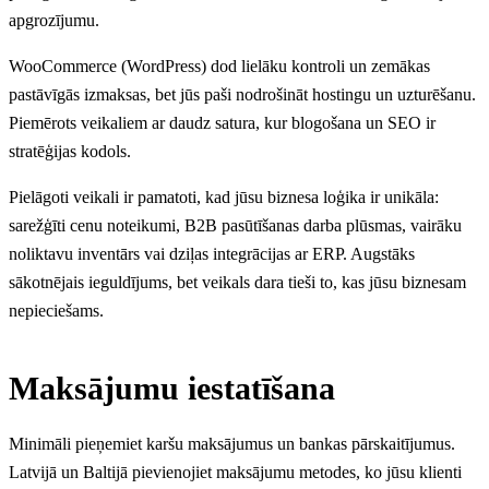
apgrozījumu.
WooCommerce (WordPress) dod lielāku kontroli un zemākas
pastāvīgās izmaksas, bet jūs paši nodrošināt hostingu un uzturēšanu.
Piemērots veikaliem ar daudz satura, kur blogošana un SEO ir
stratēģijas kodols.
Pielāgoti veikali ir pamatoti, kad jūsu biznesa loģika ir unikāla:
sarežģīti cenu noteikumi, B2B pasūtīšanas darba plūsmas, vairāku
noliktavu inventārs vai dziļas integrācijas ar ERP. Augstāks
sākotnējais ieguldījums, bet veikals dara tieši to, kas jūsu biznesam
nepieciešams.
Maksājumu iestatīšana
Minimāli pieņemiet karšu maksājumus un bankas pārskaitījumus.
Latvijā un Baltijā pievienojiet maksājumu metodes, ko jūsu klienti