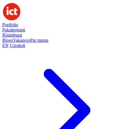
Portfolio
Pakalpojumi
Risinājumi
Blogs
Vakances
Par mums
EN
Uzraksti