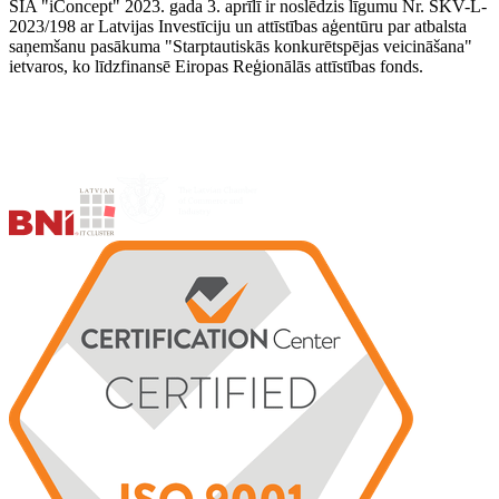
SIA "iConcept" 2023. gada 3. aprīlī ir noslēdzis līgumu Nr. SKV-L-
2023/198 ar Latvijas Investīciju un attīstības aģentūru par atbalsta
saņemšanu pasākuma "Starptautiskās konkurētspējas veicināšana"
ietvaros, ko līdzfinansē Eiropas Reģionālās attīstības fonds.