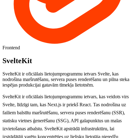
Frontend
SvelteKit
SvelteKit ir oficiālais lietojumprogrammu ietvars Svelte, kas
nodrošina maršrutēšanu, servera puses renderēšanu un pilna steka
iespējas produkcijai gatavām tīmekļa lietotnēm.
SvelteKit ir oficiālais lietojumprogrammu ietvars, kas veidots virs
Svelte, līdzīgi tam, kas Next.js ir priekš React. Tas nodrošina uz
failiem balstītu maršrutēšanu, servera puses renderēšanu (SSR),
statisku vietnes ģenerēšanu (SSG), API galapunktus un malas
izvietošanas atbalstu. SvelteKit apstrādā infrastruktūru, lai
izstrādātāji varētu koncentrēties uz lielisku lietotāja pieredžu