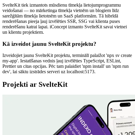
SvelteKit tiek izmantots mūsdienu tīmekļa lietojumprogrammu
veidošanai — no mārketinga tīmekļa vietnēm un blogiem līdz
sarežģītām tīmekļa lietotnēm un SaaS platformām. Tā hibrīdā
renderēšanas pieeja ļauj izvēlēties SSR, SSG vai klienta puses
renderēšanu katrai lapai. iConcept izmanto SvelteKit savai vietnei
un klientu projektiem.
Kā izveidot jaunu SvelteKit projektu?
Izveidojiet jaunu SvelteKit projektu, terminālī palaižot 'npx sv create
my-app'. Iestatīšanas vednis ļauj izvēlēties TypeScript, ESLint,
Prettier un citas opcijas. Pēc tam palaidiet 'npm install' un 'npm run
dev', lai sāktu izstrādes serveri uz localhost:5173.
Projekti ar SvelteKit