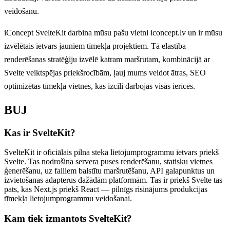
veidošanu.
iConcept SvelteKit darbina mūsu pašu vietni iconcept.lv un ir mūsu
izvēlētais ietvars jauniem tīmekļa projektiem. Tā elastība
renderēšanas stratēģiju izvēlē katram maršrutam, kombinācijā ar
Svelte veiktspējas priekšrocībām, ļauj mums veidot ātras, SEO
optimizētas tīmekļa vietnes, kas izcili darbojas visās ierīcēs.
BUJ
Kas ir SvelteKit?
SvelteKit ir oficiālais pilna steka lietojumprogrammu ietvars priekš
Svelte. Tas nodrošina servera puses renderēšanu, statisku vietnes
ģenerēšanu, uz failiem balstītu maršrutēšanu, API galapunktus un
izvietošanas adapterus dažādām platformām. Tas ir priekš Svelte tas
pats, kas Next.js priekš React — pilnīgs risinājums produkcijas
tīmekļa lietojumprogrammu veidošanai.
Kam tiek izmantots SvelteKit?