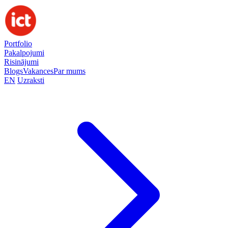
Portfolio
Pakalpojumi
Risinājumi
Blogs
Vakances
Par mums
EN
Uzraksti