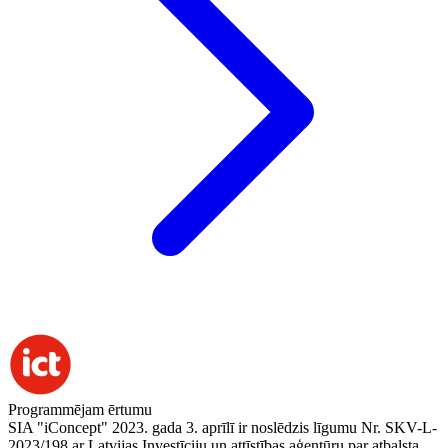
Programmējam ērtumu
SIA "iConcept" 2023. gada 3. aprīlī ir noslēdzis līgumu Nr. SKV-L-
2023/198 ar Latvijas Investīciju un attīstības aģentūru par atbalsta