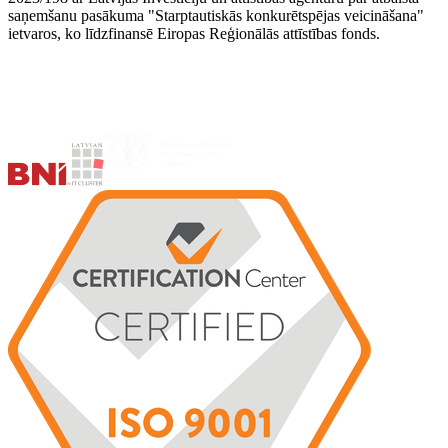
saņemšanu pasākuma "Starptautiskās konkurētspējas veicināšana"
ietvaros, ko līdzfinansē Eiropas Reģionālās attīstības fonds.