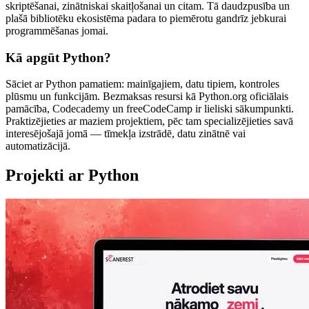
skriptēšanai, zinātniskai skaitļošanai un citam. Tā daudzpusība un
plašā bibliotēku ekosistēma padara to piemērotu gandrīz jebkurai
programmēšanas jomai.
Kā apgūt Python?
Sāciet ar Python pamatiem: mainīgajiem, datu tipiem, kontroles
plūsmu un funkcijām. Bezmaksas resursi kā Python.org oficiālais
pamācība, Codecademy un freeCodeCamp ir lieliski sākumpunkti.
Praktizējieties ar maziem projektiem, pēc tam specializējieties savā
interesējošajā jomā — tīmekļa izstrādē, datu zinātnē vai
automatizācijā.
Projekti ar Python