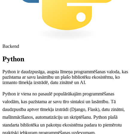
Backend
Python
Python ir daudzpusīga, augsta līmeņa programmēšanas valoda, kas
pazīstama ar savu lasāmību un plašo bibliotēku ekosistēmu, ko
izmanto tīmekļa izstrādē, datu zinātnē un AI.
Python ir viena no pasaulē populārākajām programmēšanas
valodām, kas pazīstama ar savu tīro sintaksi un lasāmību. Tā
daudzpusība aptver tīmekļa izstrādi (Django, Flask), datu zinātni,
mašīnmācīšanos, automatizāciju un skriptēšanu. Python plašā
standarta bibliotēka un pakotņu ekosistēma padara to piemērotu
praktiski jebkuram programmēšanas uzdevumam.