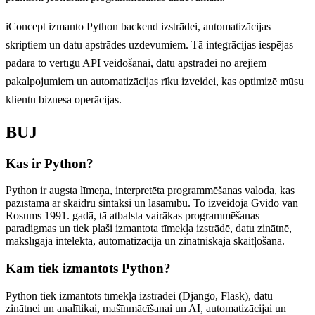
iConcept izmanto Python backend izstrādei, automatizācijas
skriptiem un datu apstrādes uzdevumiem. Tā integrācijas iespējas
padara to vērtīgu API veidošanai, datu apstrādei no ārējiem
pakalpojumiem un automatizācijas rīku izveidei, kas optimizē mūsu
klientu biznesa operācijas.
BUJ
Kas ir Python?
Python ir augsta līmeņa, interpretēta programmēšanas valoda, kas
pazīstama ar skaidru sintaksi un lasāmību. To izveidoja Gvido van
Rosums 1991. gadā, tā atbalsta vairākas programmēšanas
paradigmas un tiek plaši izmantota tīmekļa izstrādē, datu zinātnē,
mākslīgajā intelektā, automatizācijā un zinātniskajā skaitļošanā.
Kam tiek izmantots Python?
Python tiek izmantots tīmekļa izstrādei (Django, Flask), datu
zinātnei un analītikai, mašīnmācīšanai un AI, automatizācijai un