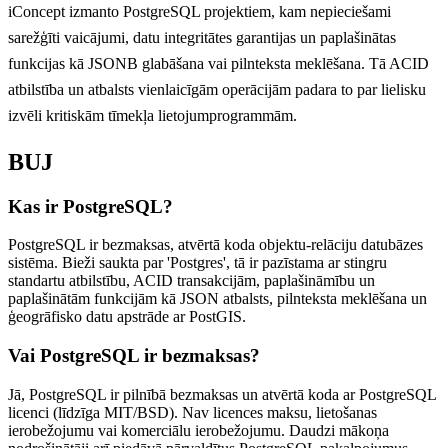
iConcept izmanto PostgreSQL projektiem, kam nepieciešami
sarežģīti vaicājumi, datu integritātes garantijas un paplašinātas
funkcijas kā JSONB glabāšana vai pilnteksta meklēšana. Tā ACID
atbilstība un atbalsts vienlaicīgām operācijām padara to par lielisku
izvēli kritiskām tīmekļa lietojumprogrammām.
BUJ
Kas ir PostgreSQL?
PostgreSQL ir bezmaksas, atvērtā koda objektu-relāciju datubāzes
sistēma. Bieži saukta par 'Postgres', tā ir pazīstama ar stingru
standartu atbilstību, ACID transakcijām, paplašināmību un
paplašinātām funkcijām kā JSON atbalsts, pilnteksta meklēšana un
ģeogrāfisko datu apstrāde ar PostGIS.
Vai PostgreSQL ir bezmaksas?
Jā, PostgreSQL ir pilnībā bezmaksas un atvērtā koda ar PostgreSQL
licenci (līdzīga MIT/BSD). Nav licences maksu, lietošanas
ierobežojumu vai komerciālu ierobežojumu. Daudzi mākoņa