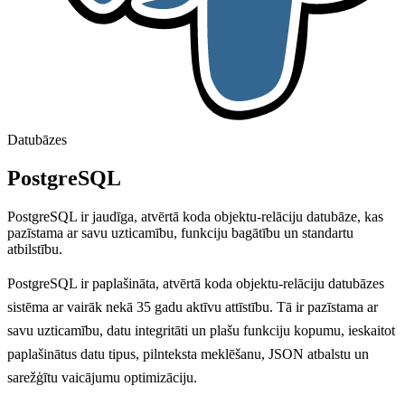
Datubāzes
PostgreSQL
PostgreSQL ir jaudīga, atvērtā koda objektu-relāciju datubāze, kas
pazīstama ar savu uzticamību, funkciju bagātību un standartu
atbilstību.
PostgreSQL ir paplašināta, atvērtā koda objektu-relāciju datubāzes
sistēma ar vairāk nekā 35 gadu aktīvu attīstību. Tā ir pazīstama ar
savu uzticamību, datu integritāti un plašu funkciju kopumu, ieskaitot
paplašinātus datu tipus, pilnteksta meklēšanu, JSON atbalstu un
sarežģītu vaicājumu optimizāciju.