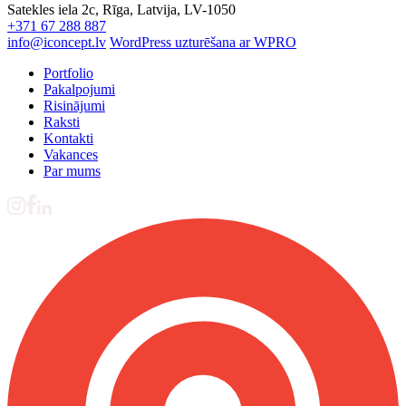
Satekles iela 2c, Rīga, Latvija, LV-1050
+371 67 288 887
info@iconcept.lv
WordPress uzturēšana ar WPRO
Portfolio
Pakalpojumi
Risinājumi
Raksti
Kontakti
Vakances
Par mums