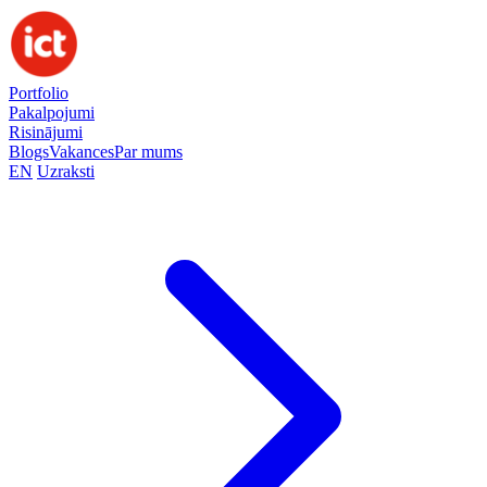
Portfolio
Pakalpojumi
Risinājumi
Blogs
Vakances
Par mums
EN
Uzraksti