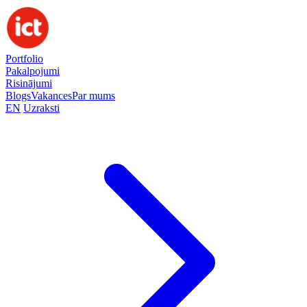
Portfolio
Pakalpojumi
Risinājumi
Blogs
Vakances
Par mums
EN
Uzraksti