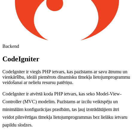
Backend
CodeIgniter
CodeIgniter ir viegls PHP ietvars, kas pazīstams ar savu ātrumu un
vienkāršību, ideāli piemērots dinamisku tīmekļa lietojumprogrammu
veidošanai ar nelielu resursu patēriņu.
CodeIgniter ir atvērtā koda PHP ietvars, kas seko Model-View-
Controller (MVC) modelim. Pazīstams ar izcilu veiktspēju un
minimālām konfigurācijas prasībām, tas ļauj izstrādātājiem ātri
veidot pilnvērtīgas tīmekļa lietojumprogrammas bez lielāku ietvaru
papildu slodzes.