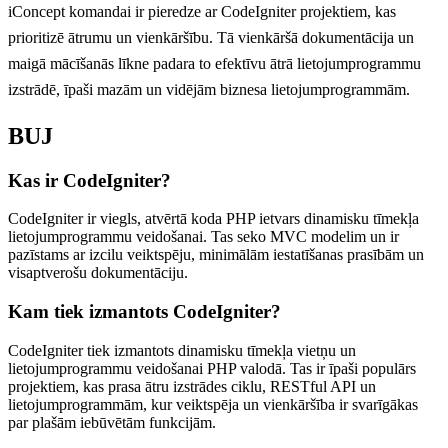
iConcept komandai ir pieredze ar CodeIgniter projektiem, kas
prioritizē ātrumu un vienkāršību. Tā vienkāršā dokumentācija un
maigā mācīšanās līkne padara to efektīvu ātrā lietojumprogrammu
izstrādē, īpaši mazām un vidējām biznesa lietojumprogrammām.
BUJ
Kas ir CodeIgniter?
CodeIgniter ir viegls, atvērtā koda PHP ietvars dinamisku tīmekļa
lietojumprogrammu veidošanai. Tas seko MVC modelim un ir
pazīstams ar izcilu veiktspēju, minimālām iestatīšanas prasībām un
visaptverošu dokumentāciju.
Kam tiek izmantots CodeIgniter?
CodeIgniter tiek izmantots dinamisku tīmekļa vietņu un
lietojumprogrammu veidošanai PHP valodā. Tas ir īpaši populārs
projektiem, kas prasa ātru izstrādes ciklu, RESTful API un
lietojumprogrammām, kur veiktspēja un vienkāršība ir svarīgākas
par plašām iebūvētām funkcijām.