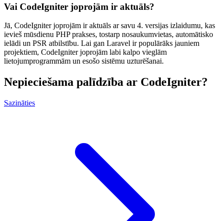
Vai CodeIgniter joprojām ir aktuāls?
Jā, CodeIgniter joprojām ir aktuāls ar savu 4. versijas izlaidumu, kas
ievieš mūsdienu PHP prakses, tostarp nosaukumvietas, automātisko
ielādi un PSR atbilstību. Lai gan Laravel ir populārāks jauniem
projektiem, CodeIgniter joprojām labi kalpo vieglām
lietojumprogrammām un esošo sistēmu uzturēšanai.
Nepieciešama palīdzība ar CodeIgniter?
Sazināties