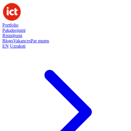
Portfolio
Pakalpojumi
Risinājumi
Blogs
Vakances
Par mums
EN
Uzraksti