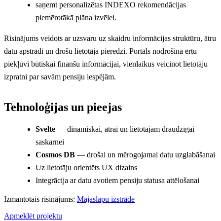
saņemt personalizētas INDEXO rekomendācijas
piemērotākā plāna izvēlei.
Risinājums veidots ar uzsvaru uz skaidru informācijas struktūru, ātru
datu apstrādi un drošu lietotāja pieredzi. Portāls nodrošina ērtu
piekļuvi būtiskai finanšu informācijai, vienlaikus veicinot lietotāju
izpratni par savām pensiju iespējām.
Tehnoloģijas un pieejas
Svelte
— dinamiskai, ātrai un lietotājam draudzīgai
saskarnei
Cosmos DB
— drošai un mērogojamai datu uzglabāšanai
Uz lietotāju orientēts UX dizains
Integrācija ar datu avotiem pensiju statusa attēlošanai
Izmantotais risinājums:
Mājaslapu izstrāde
Apmeklēt projektu