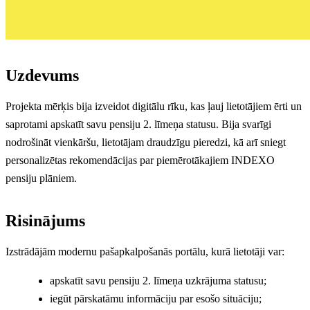
Uzdevums
Projekta mērķis bija izveidot digitālu rīku, kas ļauj lietotājiem ērti un
saprotami apskatīt savu pensiju 2. līmeņa statusu. Bija svarīgi
nodrošināt vienkāršu, lietotājam draudzīgu pieredzi, kā arī sniegt
personalizētas rekomendācijas par piemērotākajiem INDEXO
pensiju plāniem.
Risinājums
Izstrādājām modernu pašapkalpošanās portālu, kurā lietotāji var:
apskatīt savu pensiju 2. līmeņa uzkrājuma statusu;
iegūt pārskatāmu informāciju par esošo situāciju;