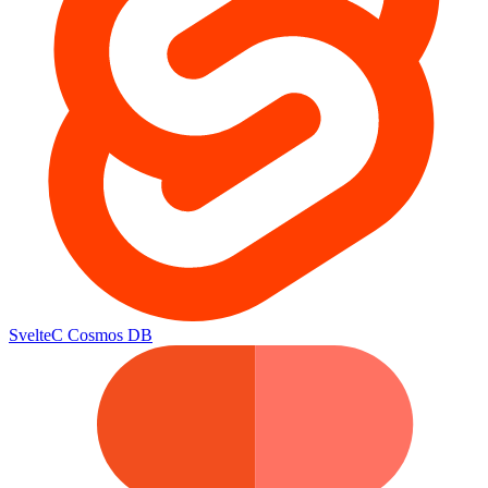
Svelte
C
Cosmos DB