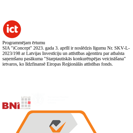
Programmējam ērtumu
SIA "iConcept" 2023. gada 3. aprīlī ir noslēdzis līgumu Nr. SKV-L-
2023/198 ar Latvijas Investīciju un attīstības aģentūru par atbalsta
saņemšanu pasākuma "Starptautiskās konkurētspējas veicināšana"
ietvaros, ko līdzfinansē Eiropas Reģionālās attīstības fonds.