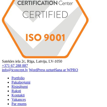
Satekles iela 2c, Rīga, Latvija, LV-1050
+371 67 288 887
info@iconcept.lv
WordPress uzturēšana ar WPRO
Portfolio
Pakalpojumi
Risinājumi
Raksti
Kontakti
Vakances
Par mums