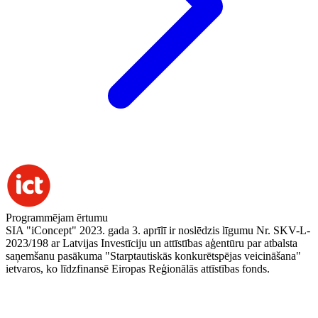
Programmējam ērtumu
SIA "iConcept" 2023. gada 3. aprīlī ir noslēdzis līgumu Nr. SKV-L-
2023/198 ar Latvijas Investīciju un attīstības aģentūru par atbalsta
saņemšanu pasākuma "Starptautiskās konkurētspējas veicināšana"
ietvaros, ko līdzfinansē Eiropas Reģionālās attīstības fonds.