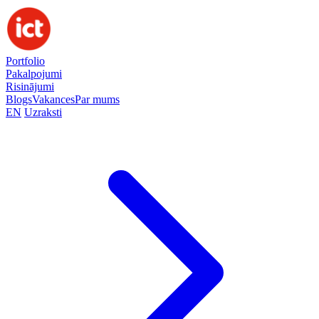
Portfolio
Pakalpojumi
Risinājumi
Blogs
Vakances
Par mums
EN
Uzraksti