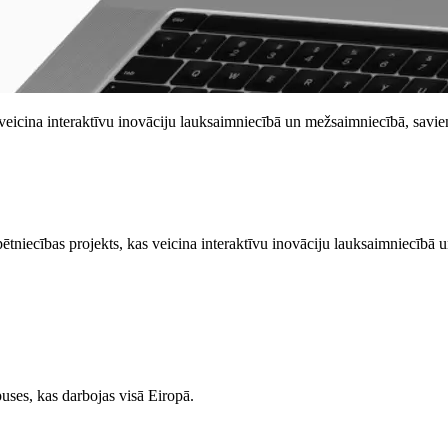
veicina interaktīvu inovāciju lauksaimniecībā un mežsaimniecībā, savien
niecības projekts, kas veicina interaktīvu inovāciju lauksaimniecībā un
puses, kas darbojas visā Eiropā.