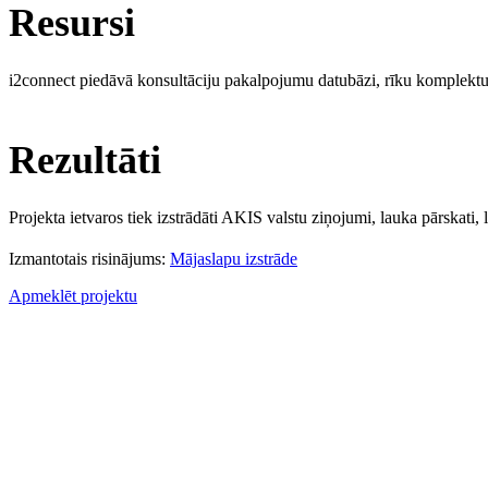
Resursi
i2connect piedāvā konsultāciju pakalpojumu datubāzi, rīku komplektus
Rezultāti
Projekta ietvaros tiek izstrādāti AKIS valstu ziņojumi, lauka pārskati,
Izmantotais risinājums:
Mājaslapu izstrāde
Apmeklēt projektu