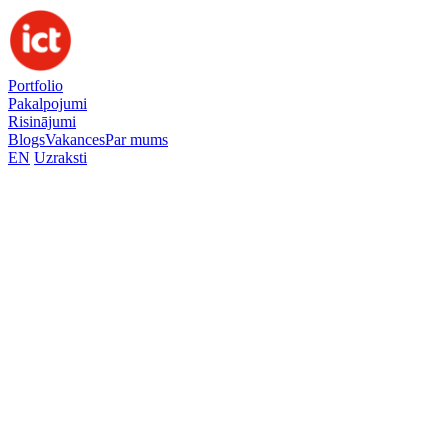
Portfolio
Pakalpojumi
Risinājumi
Blogs
Vakances
Par mums
EN
Uzraksti