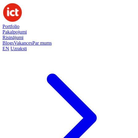
Portfolio
Pakalpojumi
Risinājumi
Blogs
Vakances
Par mums
EN
Uzraksti