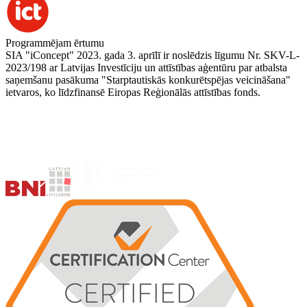
Programmējam ērtumu
SIA "iConcept" 2023. gada 3. aprīlī ir noslēdzis līgumu Nr. SKV-L-
2023/198 ar Latvijas Investīciju un attīstības aģentūru par atbalsta
saņemšanu pasākuma "Starptautiskās konkurētspējas veicināšana"
ietvaros, ko līdzfinansē Eiropas Reģionālās attīstības fonds.