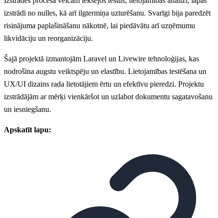
Izstrādes procesā veicām iekšējos testus, lietojamības analīzi, lapas
izstrādi no nulles, kā arī ilgtermiņa uzturēšanu. Svarīgi bija paredzēt
risinājuma paplašināšanu nākotnē, lai piedāvātu arī uzņēmumu
likvidāciju un reorganizāciju.
Šajā projektā izmantojām Laravel un Livewire tehnoloģijas, kas
nodrošina augstu veiktspēju un elastību. Lietojamības testēšana un
UX/UI dizains rada lietotājiem ērtu un efektīvu pieredzi. Projektu
izstrādājām ar mērķi vienkāršot un uzlabot dokumentu sagatavošanu
un iesniegšanu.
Apskatīt lapu: